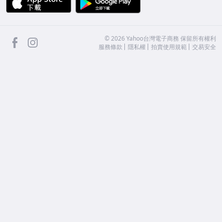
facebook
Instagram
©
2026
Yahoo台灣電子商務 保留所有權利
服務條款
隱私權
拍賣使用規範
交易安全