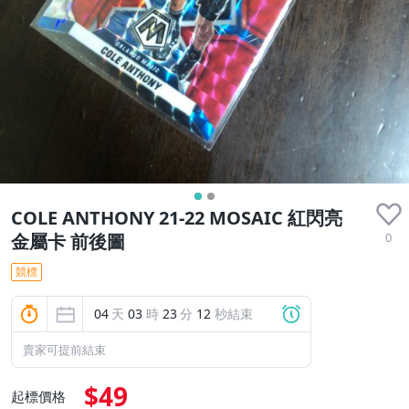
COLE ANTHONY 21-22 MOSAIC 紅閃亮
0
金屬卡 前後圖
競標
04
天
03
時
23
分
11
秒結束
賣家可提前結束
$49
起標價格