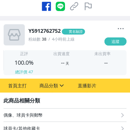
Y5912762752
實名驗證
粉絲數
38
4小時前上線
追蹤
-
-
正評
出貨速度
未出貨率
100.0%
--
--
天
總評價
47
-
首頁主打
商品分類
直播影片
-
sign
偶像、球員卡與郵幣
2
偶像、球員卡與郵幣
球員卡/其他收藏卡