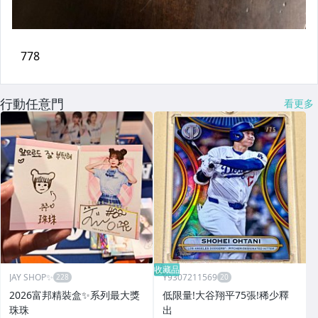
行動任意門
看更多
收藏品
JAY SHOP✨
Y9307211569
2026富邦精裝盒✨系列最大獎
低限量!大谷翔平75張!稀少釋
珠珠
出