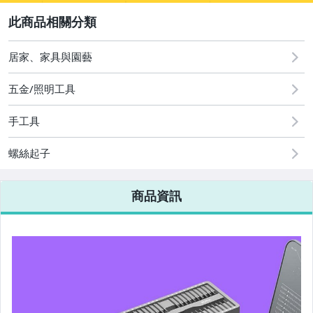
2
寵物用品與水族
居家、家具與園藝
圖書/影音/文具
五金/照明工具
手機、配件與通訊
手工具
汽機車精品百貨
螺絲起子
居家、家具與園藝
商品資訊
手錶與飾品配件
美容保養與彩妝
女包精品與女鞋
家電與影音視聽
電腦、平板與周邊