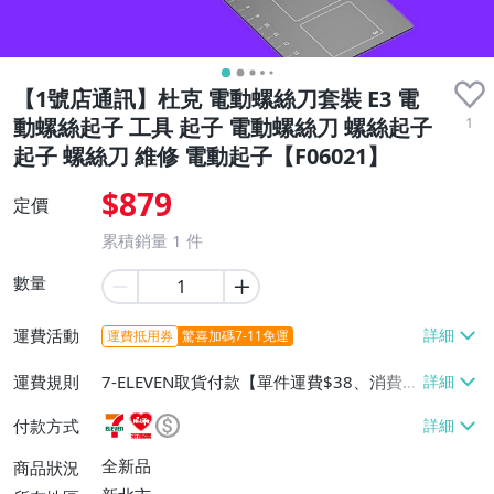
【1號店通訊】杜克 電動螺絲刀套裝 E3 電
1
動螺絲起子 工具 起子 電動螺絲刀 螺絲起子
起子 螺絲刀 維修 電動起子【F06021】
$879
定價
累積銷量
1
件
數量
運費活動
運費抵用券
驚喜加碼7-11免運
運費規則
7-ELEVEN取貨付款【單件運費$38、消費滿
$599免運費】、萊爾富取貨付款【單件運
付款方式
費$60、消費滿$599免運費】、面交/自取/
不寄送【免運費】、大型/超重物品運送
全新品
商品狀況
【單件運費$150、消費滿$3990免運費】