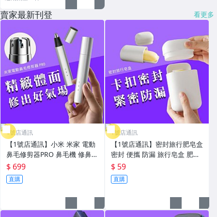
賣家最新刊登
看更多
1號店通訊
1號店通訊
【1號店通訊】小米 米家 電動
【1號店通訊】密封旅行肥皂盒
鼻毛修剪器PRO 鼻毛機 修鼻毛
密封 便攜 防漏 旅行皂盒 肥皂
鼻毛剪 除鼻毛器 電動鼻毛剪
盒 瀝水皂盒 旅行 家用 攜帶式
$ 699
$ 59
除鼻毛機 剪鼻毛器【G0611
外出皂盒 可拆洗【E11292】
直購
直購
1】