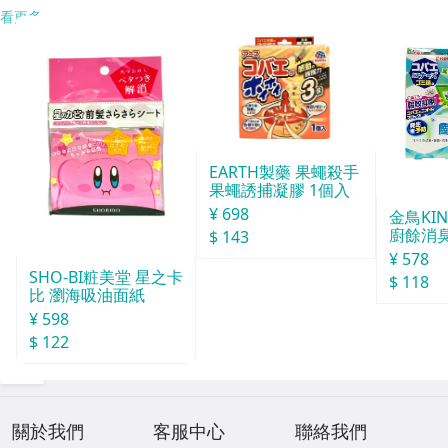
看更多
EARTH製藥 果蠅殺手
果蠅誘捕凝膠 1個入
¥ 698
金鳥KI
廚餘消臭
$ 143
分
¥ 578
SHO-BI粧美堂 星之卡
$ 118
比 瀏海吸油面紙
¥ 598
$ 122
關於我們
客服中心
聯絡我們