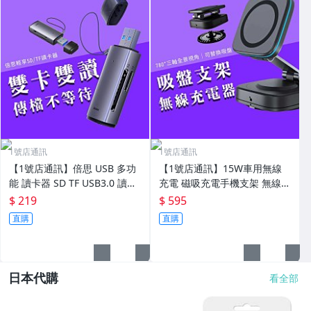
1號店通訊
1號店通訊
【1號店通訊】倍思 USB 多功
【1號店通訊】15W車用無線
能 讀卡器 SD TF USB3.0 讀卡
充電 磁吸充電手機支架 無線車
機 手機 電腦【C06222】
充 真空 適用 iPhone 17/16/15
$ 219
$ 595
【G03193】
直購
直購
日本代購
看全部