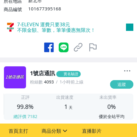
新北市
所在地區
101677395168
商品編號
7-ELEVEN 運費只要
38
元
不限金額、筆數，筆筆優惠無限次！
1號店通訊
實名驗證
粉絲數
4093
1小時前上線
追蹤
1
正評
出貨速度
未出貨率
99.8%
1
0%
天
總評價
7182
優於全站平均
首頁主打
商品分類
直播影片
sign