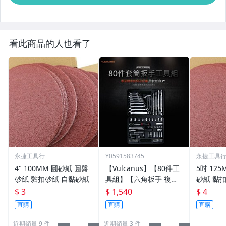
看此商品的人也看了
永捷工具行
Y0591583745
永捷工具
4" 100MM 圓砂紙 圓盤
【Vulcanus】【80件工
5吋 12
砂紙 黏扣砂紙 自黏砂紙
具組】【六角板手 複合
砂紙 黏
板手 棘輪板手 雙搖頭
$ 3
$ 1,540
$ 4
板手 套筒組】【鉻釩
直購
直購
直購
鋼】
近期銷量 9 件
近期銷量 3 件