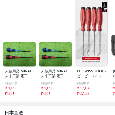
未使用品 MIRAI
未使用品 MIRAI
PB SWISS TOOLS
J
未来工業 電工ド
未来工業 電工ド
ピービースイスツ
ライバー プラス
ライバー プラス
ールズ スイスグ
目前出價
目前出價
目前出價
ドライバー + マ
ドライバー + マ
リップEVO ピッ
¥ 1,098
¥ 1,098
¥ 12,070
¥
イナスドライバー
イナスドライバー
クツール4本組 台
(
$231
)
(
$231
)
(
$2,532
)
(
DRP-150E DRM-
DRP-150E DRM-
紙付 38680.CN♪
ー
150E 2本セット
150E 2本セット
ns
④
⑤
日本直送