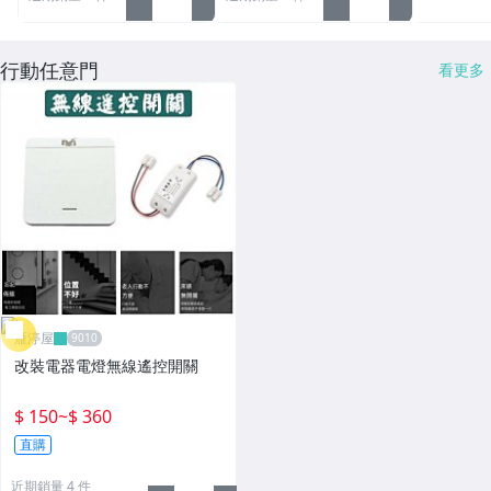
行動任意門
看更多
雁渟屋
改裝電器電燈無線遙控開關
$ 150
~
$ 360
直購
近期銷量 4 件