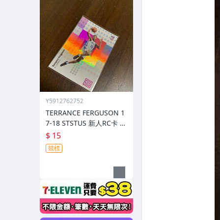
Y5912762752
TERRANCE FERGUSON 1
7-18 STSTUS 新人RC卡 前
後圖
$ 15
競標