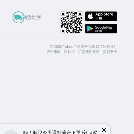
APP St
商品到貨動態
Google
©
2026
Yahoo台灣電子商務 保留所有權利
服務條款
隱私權
拍賣使用規範
交易安全