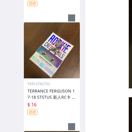
競標
Y5912762752
TERRANCE FERGUSON 1
7-18 STSTUS 新人RC卡 前
後圖
$ 16
競標