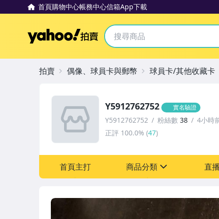
首頁
購物中心
帳務中心
信箱
App下載
Yahoo拍賣
拍賣
偶像、球員卡與郵幣
球員卡/其他收藏卡
Y5912762752
實名驗證
Y5912762752
粉絲數
38
4小時
正評
100.0%
(
47
)
首頁主打
商品分類
直
sign
偶像、球員卡與郵幣