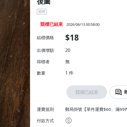
後圖
競標
競標已結束
2026/06/13 00:58:00
$18
結標價格
20
出價增額
無
得標者
1
件
數量
競標已結束
運費規則
郵局掛號【單件運費$60、滿99
付款方式