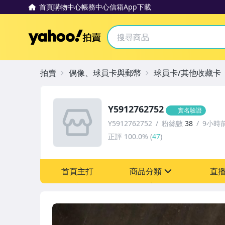
首頁
購物中心
帳務中心
信箱
App下載
Yahoo拍賣
拍賣
偶像、球員卡與郵幣
球員卡/其他收藏卡
Y5912762752
實名驗證
Y5912762752
粉絲數
38
9小時
正評
100.0%
(
47
)
首頁主打
商品分類
直
sign
偶像、球員卡與郵幣