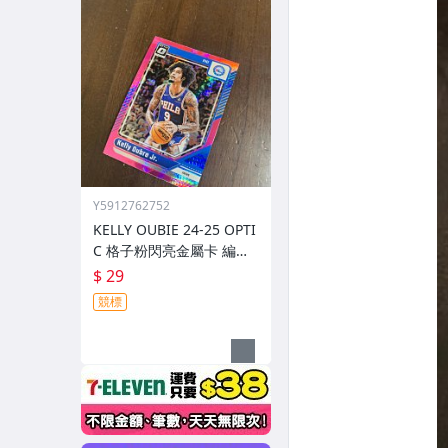
Y5912762752
KELLY OUBIE 24-25 OPTI
C 格子粉閃亮金屬卡 編號
190 前後圖
$ 29
競標