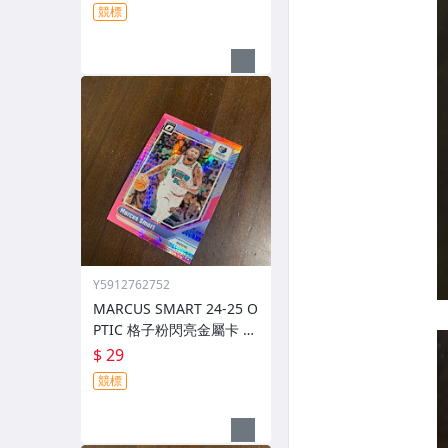
競標
Y5912762752
MARCUS SMART 24-25 O
PTIC 格子粉閃亮金屬卡 編
號 213 前後圖
$ 29
競標