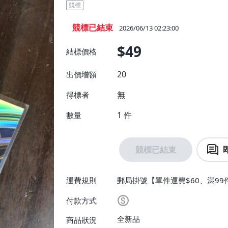
競標
競標已結束
2026/06/13 02:23:00
$49
結標價格
20
出價增額
無
得標者
1
件
數量
競標已結束
運費規則
郵局掛號【單件運費$60、滿99
付款方式
全新品
商品狀況