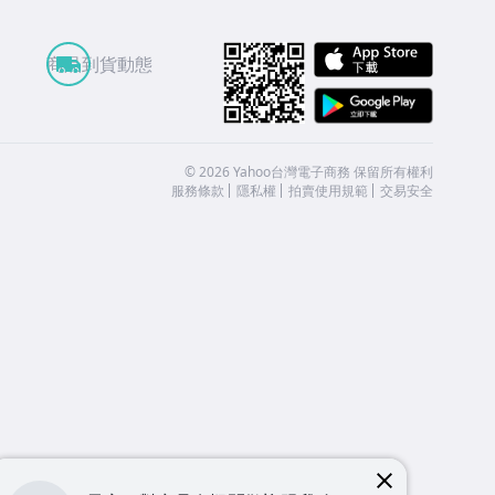
APP St
商品到貨動態
Google
©
2026
Yahoo台灣電子商務 保留所有權利
服務條款
隱私權
拍賣使用規範
交易安全