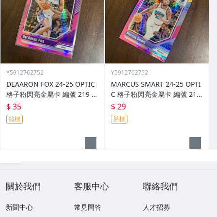
Y5912762752
Y5912762752
DEAARON FOX 24-25 OPTIC
MARCUS SMART 24-25 OPTI
格子粉閃亮金屬卡 編號 219 前
C 格子粉閃亮金屬卡 編號 213
後圖
前後圖
$ 35
$ 29
競標
競標
關於我們
客服中心
聯絡我們
新聞中心
常見問答
人才招募