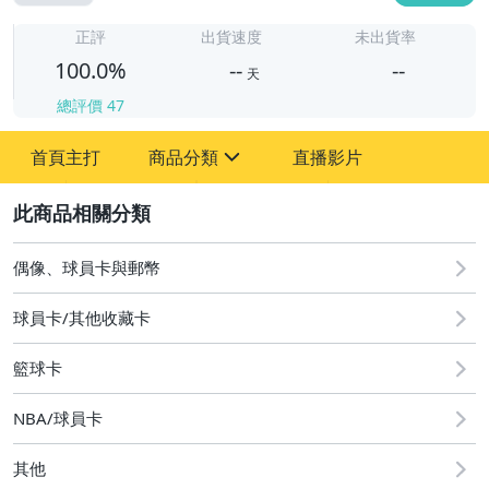
-
-
正評
出貨速度
未出貨率
100.0%
--
--
天
總評價
47
-
首頁主打
商品分類
直播影片
-
sign
偶像、球員卡與郵幣
2
偶像、球員卡與郵幣
球員卡/其他收藏卡
籃球卡
NBA/球員卡
其他