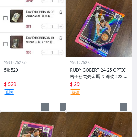
Y5912762752
Y5912762752
5張529
RUDY GOBERT 24-25 OPTIC
格子粉閃亮金屬卡 編號 222 前
後圖
$ 529
$ 29
直購
競標