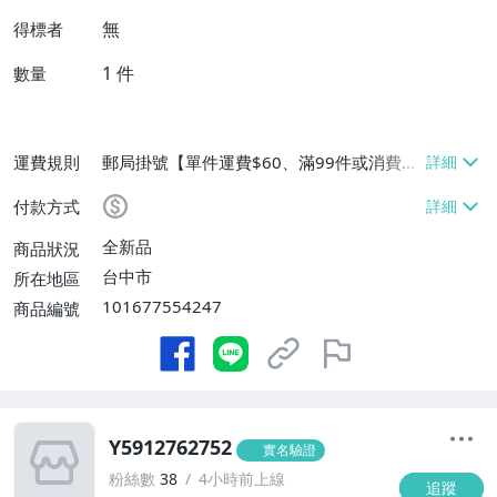
無
得標者
1
件
數量
運費規則
郵局掛號【單件運費$60、滿99件或消費滿
$9999免運費】
付款方式
全新品
商品狀況
台中市
所在地區
101677554247
商品編號
Y5912762752
實名驗證
粉絲數
38
4小時前上線
追蹤