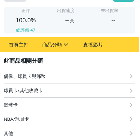
-
-
正評
出貨速度
未出貨率
100.0%
--
--
天
總評價
47
-
首頁主打
商品分類
直播影片
-
sign
偶像、球員卡與郵幣
2
偶像、球員卡與郵幣
球員卡/其他收藏卡
籃球卡
NBA/球員卡
其他