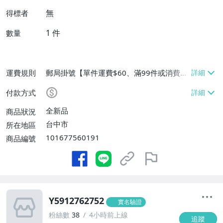
無
得標者
1
件
數量
運費規則
郵局掛號【單件運費$60、滿99件或消費滿
$9999免運費】
付款方式
全新品
商品狀況
台中市
所在地區
101677560191
商品編號
Y5912762752
實名驗證
粉絲數
38
4小時前上線
追蹤