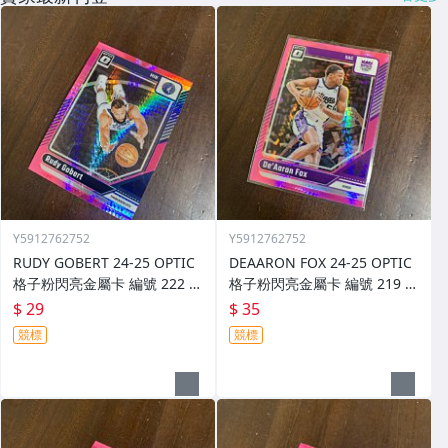
Y5912762752
Y5912762752
RUDY GOBERT 24-25 OPTIC
DEAARON FOX 24-25 OPTIC
格子粉閃亮金屬卡 編號 222 前
格子粉閃亮金屬卡 編號 219 前
後圖
後圖
$ 29
$ 35
競標
競標