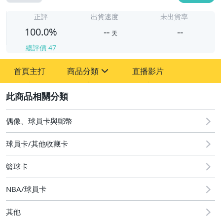
-
-
正評
出貨速度
未出貨率
100.0%
--
--
天
總評價
47
-
首頁主打
商品分類
直播影片
-
sign
偶像、球員卡與郵幣
2
偶像、球員卡與郵幣
球員卡/其他收藏卡
籃球卡
NBA/球員卡
其他