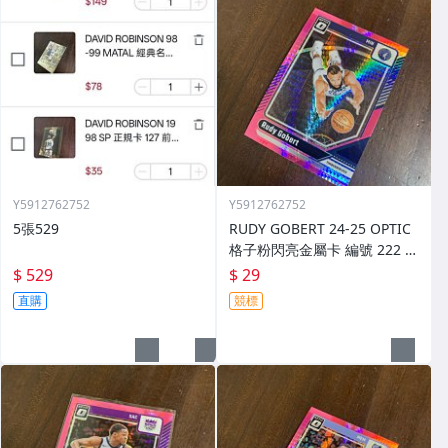
Y5912762752
Y5912762752
5張529
RUDY GOBERT 24-25 OPTIC
格子粉閃亮金屬卡 編號 222 前
後圖
$ 529
$ 29
直購
競標