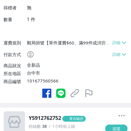
無
得標者
1
件
數量
運費規則
郵局掛號【單件運費$60、滿99件或消費滿
$9999免運費】
付款方式
全新品
商品狀況
台中市
所在地區
101677560566
商品編號
Y5912762752
實名驗證
粉絲數
38
1小時前上線
追蹤