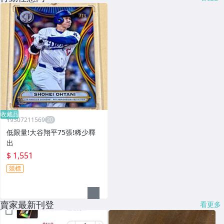
收藏品
Y9307211569
低限量!大谷翔平75張!稀少釋
出
$ 1,551
競標
賣家最新刊登
看更多