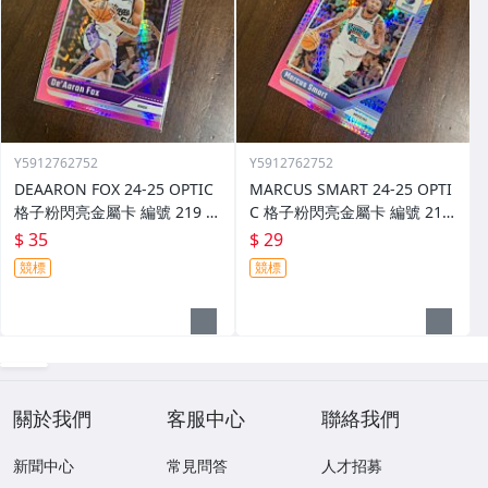
Y5912762752
Y5912762752
DEAARON FOX 24-25 OPTIC
MARCUS SMART 24-25 OPTI
格子粉閃亮金屬卡 編號 219 前
C 格子粉閃亮金屬卡 編號 213
後圖
前後圖
$ 35
$ 29
競標
競標
關於我們
客服中心
聯絡我們
新聞中心
常見問答
人才招募