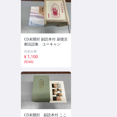
CD未開封 副読本付 寂聴京
都法話集 ユーキャン
目前出價
¥ 1,100
(
$240
)
CD未開封 副読本付 ここ