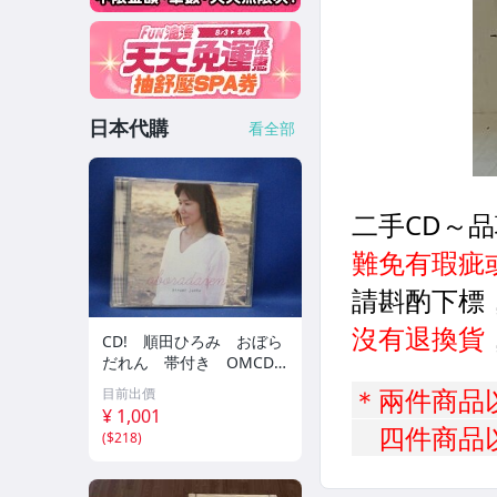
日本代購
看全部
CD! 順田ひろみ おぼら
だれん 帯付き OMCD-1
6 42405
目前出價
¥ 1,001
(
$218
)