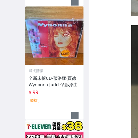
尋找情懷
全新未拆CD-薇洛娜·賈德
Wynonna Judd-傾訴原由
$ 99
競標