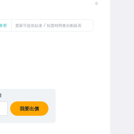
0
/
事曆
賣家可提前結束
拍賣時間會自動延長
價
我要出價