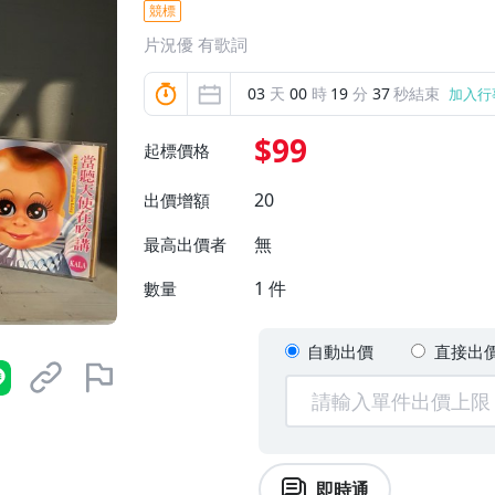
競標
片況優 有歌詞
03
天
00
時
19
分
35
秒結束
加入行
$99
起標價格
20
出價增額
無
最高出價者
1
件
數量
自動出價
直接出
即時通