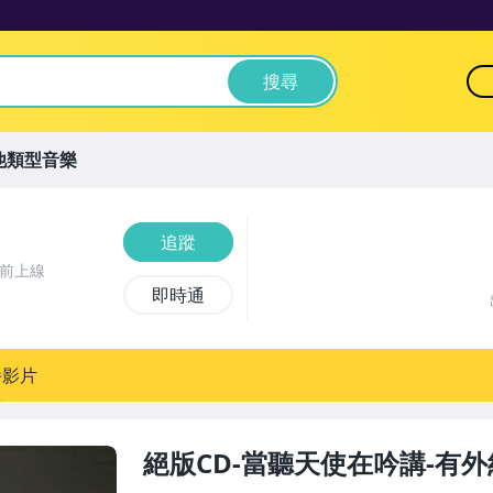
搜尋
他類型音樂
追蹤
時前上線
即時通
播影片
絕版CD-當聽天使在吟講-有外紙盒