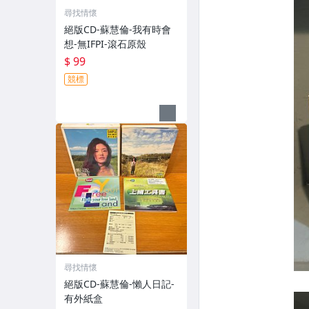
尋找情懷
絕版CD-蘇慧倫-我有時會
想-無IFPI-滾石原殼
$ 99
競標
尋找情懷
絕版CD-蘇慧倫-懶人日記-
有外紙盒