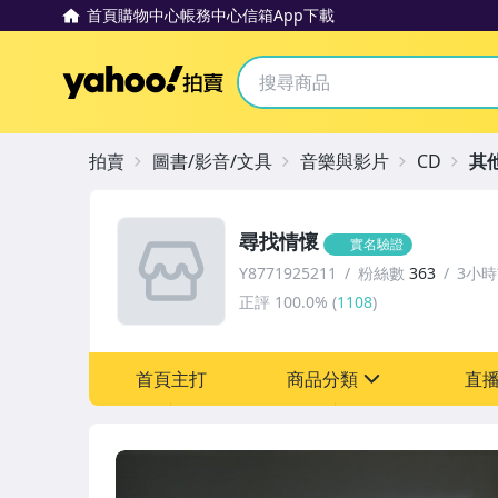
首頁
購物中心
帳務中心
信箱
App下載
Yahoo拍賣
拍賣
圖書/影音/文具
音樂與影片
CD
其
尋找情懷
實名驗證
Y8771925211
粉絲數
363
3小
正評
100.0%
(
1108
)
首頁主打
商品分類
直
sign
圖書/影音/文具
偶像、球員卡與郵幣