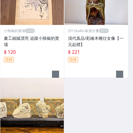
小辣椒的賣場
ZH Studio 歐洲古董
畫工細膩漂亮 追蹤小辣椒的賣
清代真品/彩繪木雕仕女像【一
場
元起標】
$ 120
$ 221
競標
競標