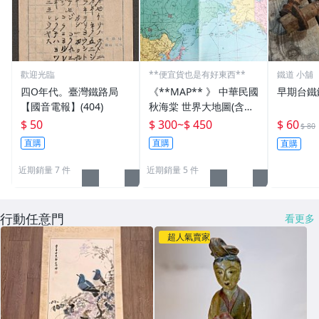
歡迎光臨
**便宜貨也是有好東西**
鐵道 小舖
四O年代。臺灣鐵路局
《**MAP** 》 中華民國
早期台鐵
【國音電報】(404)
秋海棠 世界大地圖(含各
國國旗) 文獻珍藏
$ 50
$ 300
~
$ 450
$ 60
$ 80
直購
直購
直購
近期銷量 7 件
近期銷量 5 件
行動任意門
看更多
超人氣賣家