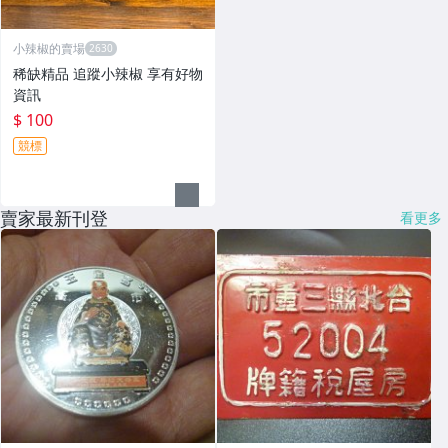
小辣椒的賣場
稀缺精品 追蹤小辣椒 享有好物
資訊
$ 100
競標
賣家最新刊登
看更多