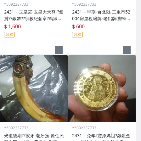
Y5092237733
Y5092237733
2431---玉皇宮-玉皇大天尊-?銀
2431---早期-台北縣-三重市52
質??銀幣??宗教紀念章?精緻紀
004房屋稅籍牌-老鋁牌(郵寄免
念幣?紀念牌?錢母?發財金?護
運費)
$ 1,600
$ 600
身符?一盒(郵寄免運費)
競標
競標
Y5092237733
Y5092237733
光復後期??獸牙-老牙齒-原住民
2431---兔年?豐原媽祖?銀鍍金