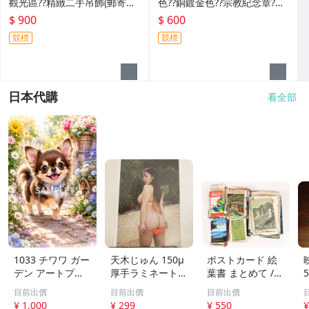
觀光區??精緻二手吊飾(郵寄免
色??銅鍍金色??宗教紀念章?精
運費)
緻紀念幣?紀念牌?錢母?發財
$ 900
$ 600
金?護身符?一盒(郵寄免運費)
競標
競標
日本代購
看全部
1033 チワワ ガー
天木じゅん 150μ
ポストカード 絵
デン アートプリ
厚手ラミネート加
葉書 まとめて /
ント 2L判 水彩画
工 6ページ 写真
大量 / アジア / 写
目前出價
目前出價
目前出價
風 犬 フラワー イ
集 SSS グラビア
真 / 文化 / 観光 /
¥ 1,000
¥ 299
¥ 550
¥