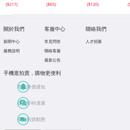
ンテリア
切り抜き まとめ
旅行 / はがき / 現
(
$217
)
(
$65
)
(
$120
)
(
て発送承ります。
状品
關於我們
客服中心
聯絡我們
新聞中心
常見問答
人才招募
服務說明
聯絡客服
最新公告
手機逛拍賣，購物更便利
商品降價通知
買賣即時溝通
商品到貨動態