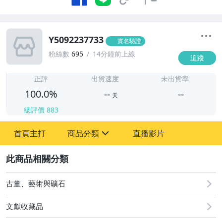
Y5092237733
實名驗證
粉絲數
695
14分鐘前上線
追蹤
-
-
正評
出貨速度
未出貨率
100.0%
--
--
天
總評價
883
-
首頁主打
商品分類
直播影片
-
sign
古董、藝術與礦石
2
玩具、模型與公仔
古董、藝術與礦石
文獻收藏品