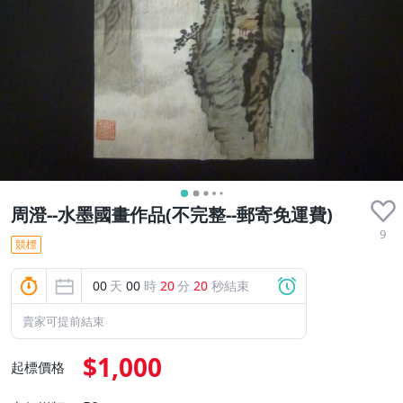
周澄--水墨國畫作品(不完整--郵寄免運費)
9
競標
00
天
00
時
20
分
17
秒結束
賣家可提前結束
$1,000
起標價格