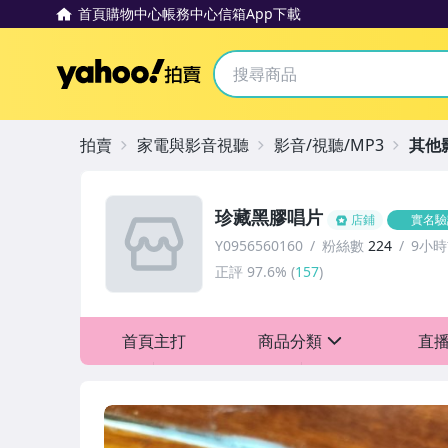
首頁
購物中心
帳務中心
信箱
App下載
Yahoo拍賣
拍賣
家電與影音視聽
影音/視聽/MP3
其他
珍藏黑膠唱片
店鋪
實名驗
Y0956560160
粉絲數
224
9小
正評
97.6%
(
157
)
首頁主打
商品分類
直
sign
其它