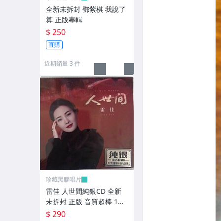
全新未拆封 鄧紫棋 我說了
算 正版專輯
$ 250
直購
近期銷量 3 件
珍藏黑膠唱片
雷佳 人世間純銀CD 全新
未拆封 正版 音質超棒 1張
CD 歌詞本齊
$ 290