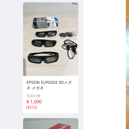
EPSON ELPGS03 3Dメガ
ネ メガネ
目前出價
¥ 1,000
(
$212
)