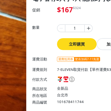
$167
$324
促銷
數量
立即購買
加
運費活動
運費抵用券
驚喜加碼7-11免運
運費規則
7-ELEVEN取貨付款【單件運費
付款【單件運費$60、消費滿$9
付款方式
0、消費滿$990免運費】
全新品
商品狀況
台北市
所在地區
101678411744
商品編號