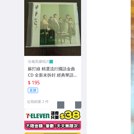
珍藏黑膠唱片
蘇打綠 精選流行國語金曲
CD 全新未拆封 經典華語
流行音樂
$ 195
直購
近期銷量 2 件