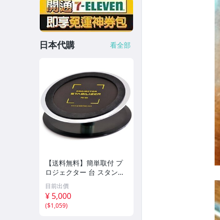
日本代購
看全部
【送料無料】簡単取付 プ
ロジェクター 台 スタンド
プロジェクター・スタビラ
目前出價
イザー PS-180 Q-STABILI
¥ 5,000
ZER
(
$1,059
)