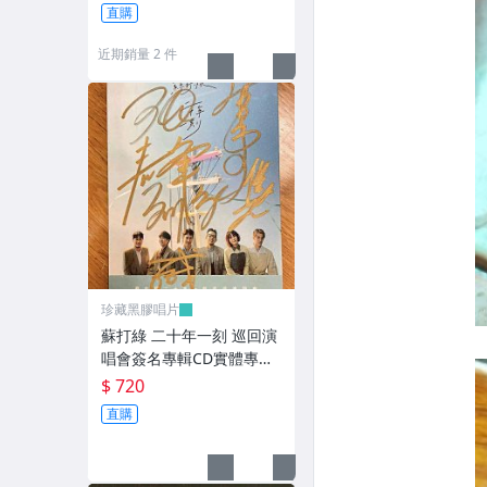
直購
近期銷量 2 件
珍藏黑膠唱片
蘇打綠 二十年一刻 巡回演
唱會簽名專輯CD實體專輯
限量精裝珍藏版
$ 720
直購