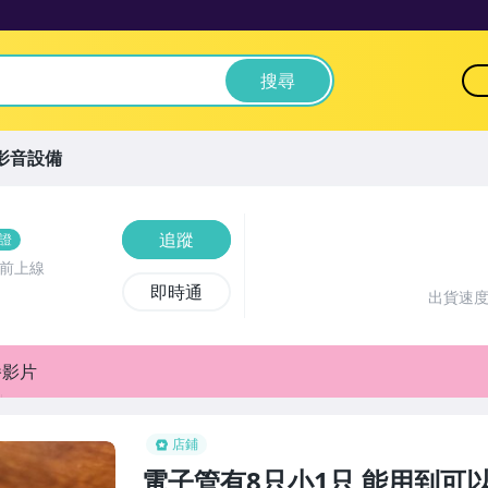
搜尋
影音設備
追蹤
證
時前上線
即時通
出貨速
播影片
店鋪
電子管有8只小1只 能用到可以