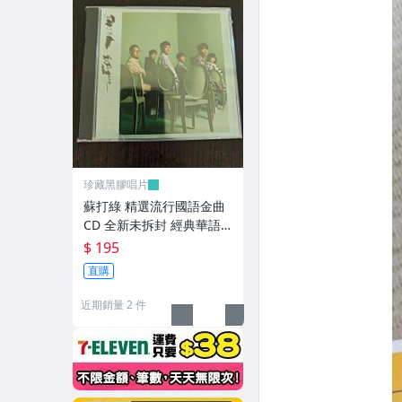
珍藏黑膠唱片
蘇打綠 精選流行國語金曲
CD 全新未拆封 經典華語
流行音樂
$ 195
直購
近期銷量 2 件