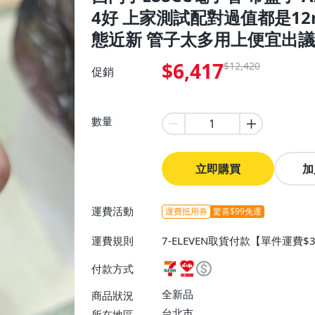
4好 上家測試配對過值都是1
態近新 管子太多用上便宜出議
$6,417
$12,420
促銷
數量
立即購買
加
運費活動
運費抵用券
驚喜$99免運
運費規則
7-ELEVEN取貨付款【單件運費
付款【單件運費$60、消費滿$9
付款方式
0、消費滿$990免運費】
全新品
商品狀況
台北市
所在地區