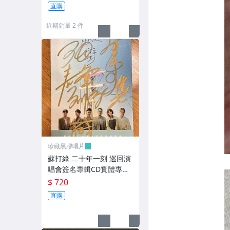
直購
近期銷量 2 件
珍藏黑膠唱片
蘇打綠 二十年一刻 巡回演
唱會簽名專輯CD實體專輯
限量精裝珍藏版
$ 720
直購