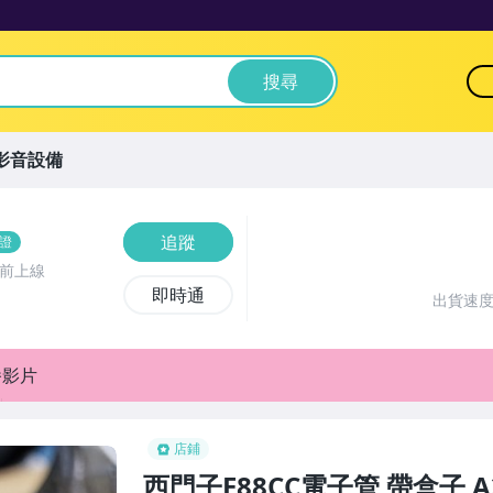
搜尋
影音設備
追蹤
證
時前上線
即時通
出貨速
播影片
店鋪
西門子E88CC電子管 帶盒子 