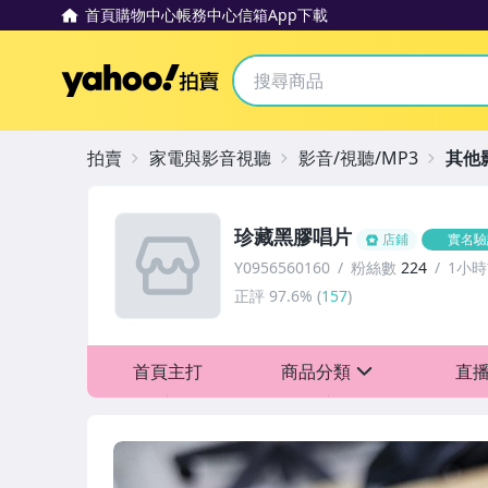
首頁
購物中心
帳務中心
信箱
App下載
Yahoo拍賣
拍賣
家電與影音視聽
影音/視聽/MP3
其他
珍藏黑膠唱片
店鋪
實名驗
Y0956560160
粉絲數
224
1小
正評
97.6%
(
157
)
首頁主打
商品分類
直
sign
其它