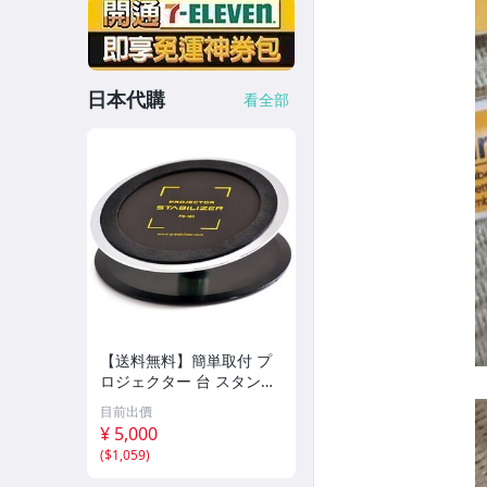
日本代購
看全部
【送料無料】簡単取付 プ
ロジェクター 台 スタンド
プロジェクター・スタビラ
目前出價
イザー PS-180 Q-STABILI
¥ 5,000
ZER
(
$1,059
)