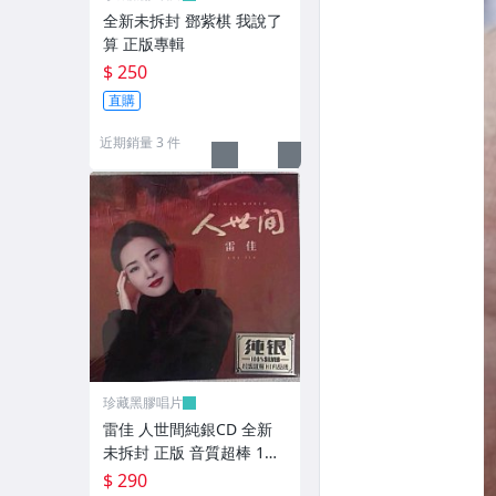
全新未拆封 鄧紫棋 我說了
算 正版專輯
$ 250
直購
近期銷量 3 件
珍藏黑膠唱片
雷佳 人世間純銀CD 全新
未拆封 正版 音質超棒 1張
CD 歌詞本齊
$ 290