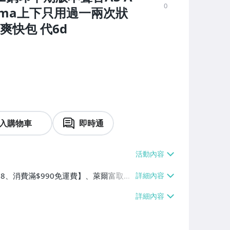
0
2ma上下只用過一兩次狀
爽快包 代6d
入購物車
即時通
$38、消費滿$990免運費】、萊爾富取貨
90免運費】、宅配/貨運【單件運費$8