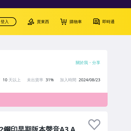
登入
賣東西
購物車
即時通
關於我
分享
度
10
天以上
未出貨率
31%
加入時間
2024/08/23
A2鋼印早期版本聲音A3 A