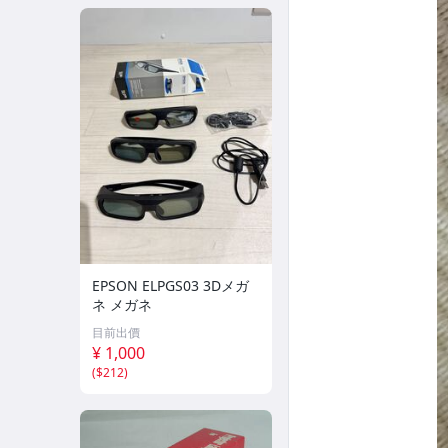
EPSON ELPGS03 3Dメガ
ネ メガネ
目前出價
¥ 1,000
(
$212
)