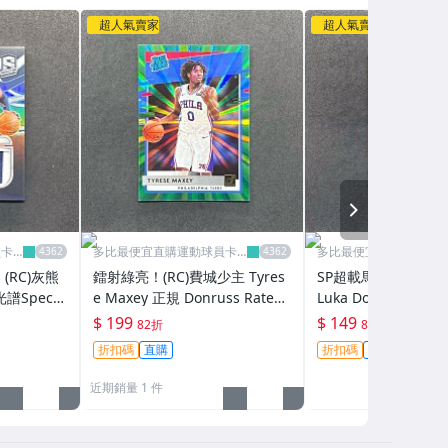
超人氣賣家
超人氣賣家
NEXT
員卡
多比最便宜直購運動球員卡
多比最便宜直購運動球
舖
舖
(RC)灰熊
鐳射綠亮！(RC)費城少主 Tyres
SP超載馬賽克銀亮
 光譜Spectr
e Maxey 正規 Donruss Rated
Luka Doncic 美炸！M
新人Patch球衣
Rookie Green Laser 新人RC球
erdrive Silver Pr
$ 199
$ 149
82折
82折
員卡 2020-21
卡 2023-24
折扣碼
直購
折扣碼
直購
近期銷量 1 件