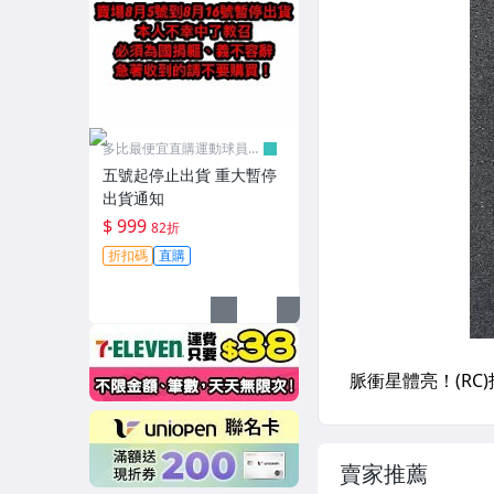
多比最便宜直購運動球員卡
舖
五號起停止出貨 重大暫停
出貨通知
$ 999
82折
折扣碼
直購
賣家推薦