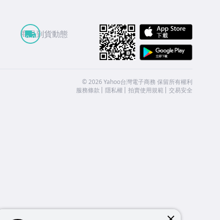
APP St
商品到貨動態
Google
©
2026
Yahoo台灣電子商務 保留所有權利
服務條款
隱私權
拍賣使用規範
交易安全