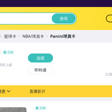
搜尋
籃球卡
NBA/球員卡
Panini球員卡
舖
店鋪
追蹤
時前上線
即時通
出
優惠
直播影片
sign
、總價9折優惠！
店鋪