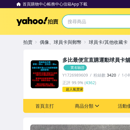
首頁
購物中心
帳務中心
信箱
App下載
Yahoo拍賣
拍賣
偶像、球員卡與郵幣
球員卡/其他收藏卡
多比最便宜直購運動球員卡
實名驗證
Y1726989609
粉絲數
3420
1小
正評
99.9%
(
4362
)
超人氣賣家
首頁主打
商品分類
活動
sign
NBA籃球
[全店] 全館任選3張以上