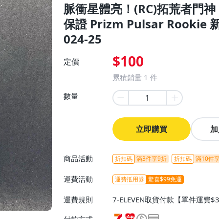
脈衝星體亮！(RC)拓荒者門神 Do
保證 Prizm Pulsar Rook
再買啦
024-25
$100
定價
累積銷量
1
件
數量
立即購買
加
商品活動
折扣碼
滿3件享9折
折扣碼
滿10件享
運費活動
運費抵用券
驚喜$99免運
運費規則
7-ELEVEN取貨付款【單件運費$
付款【單件運費$38、滿20件或