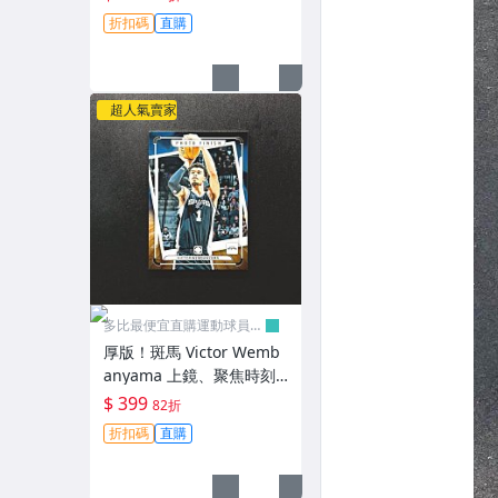
NBA 球員卡 2024-25 馬刺
折扣碼
直購
隊
超人氣賣家
多比最便宜直購運動球員卡
舖
厚版！斑馬 Victor Wemb
anyama 上鏡、聚焦時刻
Photogenic Photo Finish
$ 399
82折
NBA 球員卡 2024-25 馬刺
折扣碼
直購
隊