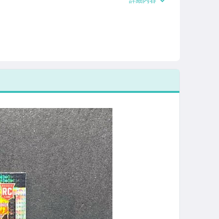
費】、郵局掛號【單件運費$60】