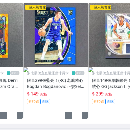
超人氣賣家
超人氣賣家
員卡
多比最便宜直購運動球員卡
多比最便宜直購運動球
舖
舖
 Derri
限量299張藍亮！(RC) 老鷹核心
限量149張厚版銀亮！
izm Oran
Bogdan Bogdanovic 正規Sele
核心 GG Jackson II
金屬卡 球員卡
ct Concourse Prizm版新人RC
a Rookie Jersey 
$ 149
$ 299
82折
82折
金屬卡 2017-18
卡 2023-24
折扣碼
直購
折扣碼
直購