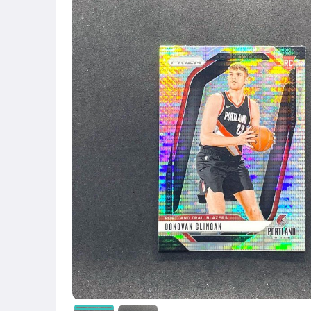
各式聯賽的足球
[全店] ８５折你敢信？
1元加購專區(請詳閱商品介紹中的規則)
[全店] 啊啊啊！！！不要
MLB棒球
F1賽車卡片
CBA
NFL美式足球
其它