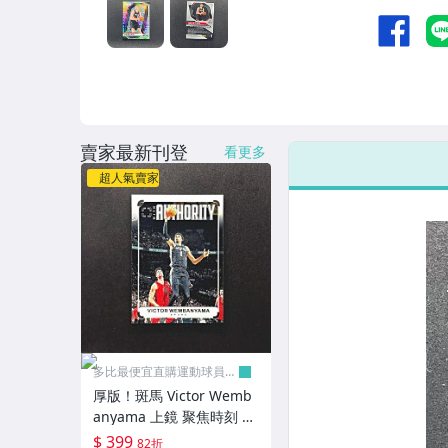
賣家最新刊登
看更多
超人氣賣家
多比最便宜直購運動球員卡
舖
厚版！斑馬 Victor Wemb
anyama 上鏡 聚焦時刻 Ph
otogenic With Authority
$ 399
82折