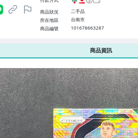
付款方式
款【單件運費$60、滿20件免運
二手品
商品狀況
台南市
所在地區
101678663287
商品編號
7-ELEVEN 運費只要
38
元
不限金額、筆數，筆筆優惠無限次！
商品資訊