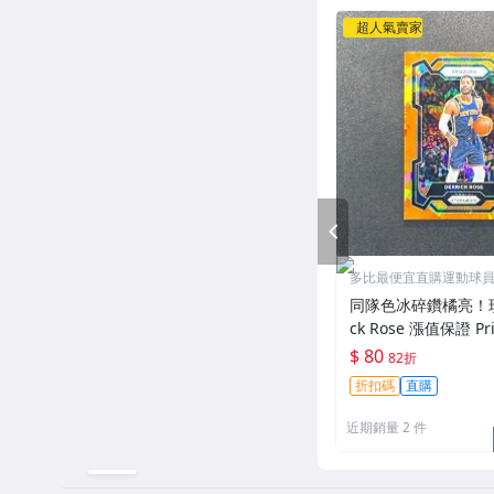
超人氣賣家
PREV
多比最便宜直購運動球
舖
同隊色冰碎鑽橘亮！玫瑰
ck Rose 漲值保證 Pr
ge Cracked Ice 
$ 80
82折
2023-24
折扣碼
直購
近期銷量 2 件