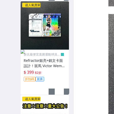
超人氣賣家
多比最便宜直購運動球員卡
舖
Refractor銀亮+銘文卡面
設計！斑馬 Victor Wemb
anyama Topps Chrome I
$ 399
82折
nspirational 球員卡 2025
折扣碼
直購
-26
超人氣賣家