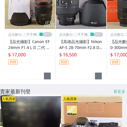
Panasonic/Olympus專區
Leica徠卡專區
Hasselblad哈蘇&旁軸專區
品光數位-二手手機
品光數位-二手手機
品光數位-
相機專賣店
相機專賣店
相機專賣
Contax&Rollei專區
【品光攝影】Canon EF
【高雄品光攝影】Nikon
【品光數位
24mm F1.4 L II 二代 定
AF-S 28-70mm F2.8 D E
0-300mm
Pentax單眼&其它機身鏡頭
焦 公司貨 #135811
D 變焦 大三元 人像 恆定
SS FOR 
$ 17,000
$ 16,500
$ 17,00
光圈FF#40695A
153
其他
競標
競標
競標
其它
賣家最新刊登
看更多
人氣賣家
人氣賣家