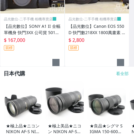
品光數位-二手手機 相機專賣店
品光數位-二手手機 相機專賣店
【品光數位】SONY A1 II 全幅
【品光數位】Canon EOS 550
單機身 快門3XX 公司貨 5010
D 快門數218XX 1800萬畫素 #
萬畫素 #141510T
141787T
$ 167,000
$ 2,800
競標
競標
日本代購
看全部
★極上品★ニコン
★極上美品★ニコ
★良品★シグマ S
NIKON AF-S NIK
ン NIKON AF-S
IGMA 150-600m