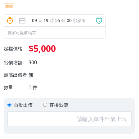
競標
09
天
19
時
54
分
59
秒結束
賣家可提前結束
$5,000
起標價格
300
出價增額
無
最高出價者
1
件
數量
自動出價
直接出價