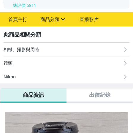
總評價
5811
-
-
首頁主打
商品分類
直播影片
sign
2
相機、攝影與周邊
鏡頭
Nikon
PTCG Pokemon 寶可夢鑑定卡專區
商品資訊
出價紀錄
二手iphone17全系列
二手iphone16全系列
二手iphone15全系列