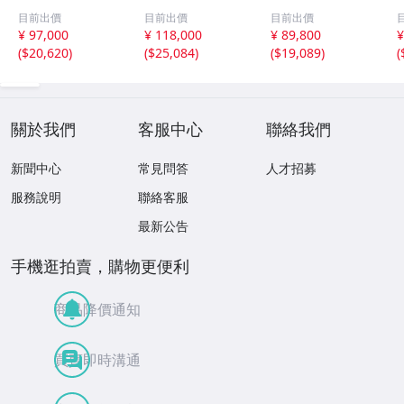
KOR 70-200mm
NIKKOR 200-500
m F5-6.3 DG OS
目前出價
目前出價
目前出價
F2.8G ED VR II★
mm F5.6E ED VR
HSM Contempor
¥ 97,000
¥ 118,000
¥ 89,800
¥
I0763＃5506
★ I0790＃5487
ary NIKON ニコ
(
$20,620
)
(
$25,084
)
(
$19,089
)
(
ン用★ I0768＃
5480
關於我們
客服中心
聯絡我們
新聞中心
常見問答
人才招募
服務說明
聯絡客服
最新公告
手機逛拍賣，購物更便利
商品降價通知
買賣即時溝通