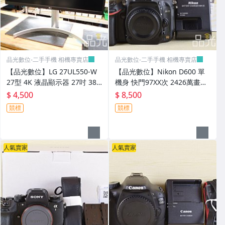
品光數位-二手手機 相機專賣店
品光數位-二手手機 相機專賣店
【品光數位】LG 27UL550-W
【品光數位】Nikon D600 單
27型 4K 液晶顯示器 27吋 384
機身 快門97XX次 2426萬畫素
0x2160 輸入訊號DP*1 HDMI
公司貨 #141864T
$ 4,500
$ 8,500
*1 #141279
競標
競標
人氣賣家
人氣賣家