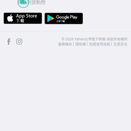
商品到貨動態
APP Store
Google Play
facebook
Instagram
©
2026
Yahoo台灣電子商務 保留所有權利
服務條款
隱私權
拍賣使用規範
交易安全