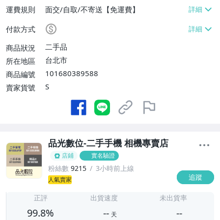
運費規則
面交/自取/不寄送【免運費】
付款方式
二手品
商品狀況
台北市
所在地區
101680389588
商品編號
S
賣家貨號
品光數位-二手手機 相機專賣店
店鋪
實名驗證
粉絲數
9215
3小時前上線
追蹤
-
人氣賣家
-
正評
出貨速度
未出貨率
99.8%
--
--
天