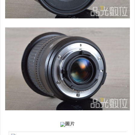
全新&二手筆電 $15001以上
全新&二手筆電 $5001~$15000
全新&二手筆電 $5000以下
桌上型電腦主機 $5001~$20000
桌上型電腦主機 $5000以下
電玩主機&電腦螢幕
RIMOWA、DYSON、名牌精品
投影機&繪圖板&耳機&耳擴
全新/二手數位相機&攝影機
手錶專區
Fujifilm(X系列)