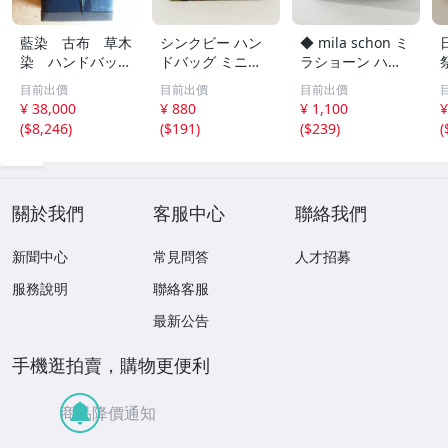
藍染 古布 草木
シンクビー ハン
◆ mila schon ミ
染 ハンドバッ
ドバッグ ミニバ
ラショーン ハン
グ １点もの
ッグ ゴブラン織
ドバッグ トート
目前出價
目前出價
目前出價
り 花柄 刺繍 経年
バッグ 肩掛け モ
¥ 38,000
¥ 880
¥ 1,100
¥
品 Think Bee! 美
ノグラム柄 ベー
(
$8,246
)
(
$191
)
(
$239
)
(
品 中古
ジュ系 中古品
關於我們
客服中心
聯絡我們
新聞中心
常見問答
人才招募
服務說明
聯絡客服
最新公告
手機逛拍賣，購物更便利
商品降價通知