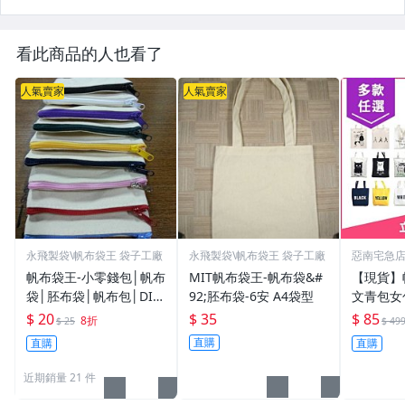
看此商品的人也看了
人氣賣家
人氣賣家
永飛製袋\帆布袋王 袋子工廠
永飛製袋\帆布袋王 袋子工廠
惡南宅急
帆布袋王-小零錢包│帆布
MIT帆布袋王-帆布袋&#
【現貨】
袋│胚布袋│帆布包│DIY
92;胚布袋-6安 A4袋型
文青包女
蝶古巴特
韓國文青
$ 20
$ 35
$ 85
8折
$ 25
$ 49
店【001
直購
直購
直購
近期銷量 21 件