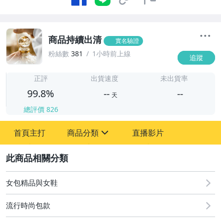
商品持續出清
實名驗證
粉絲數
381
1小時前上線
追蹤
-
-
正評
出貨速度
未出貨率
99.8%
--
--
天
總評價
826
-
首頁主打
商品分類
直播影片
-
sign
2
圖書/影音/文具
女包精品與女鞋
手機、配件與通訊
流行時尚包款