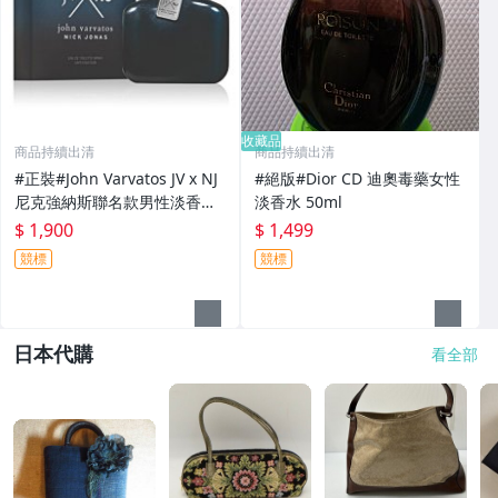
收藏品
商品持續出清
商品持續出清
#正裝#John Varvatos JV x NJ
#絕版#Dior CD 迪奧毒藥女性
尼克強納斯聯名款男性淡香水
淡香水 50ml
125ml
$ 1,900
$ 1,499
競標
競標
日本代購
看全部