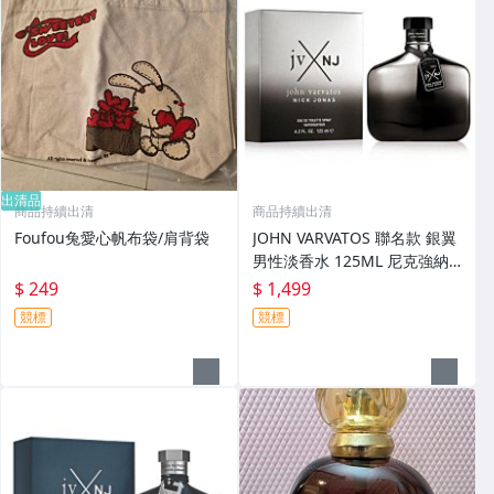
出清品
商品持續出清
商品持續出清
Foufou兔愛心帆布袋/肩背袋
JOHN VARVATOS 聯名款 銀翼
男性淡香水 125ML 尼克強納
斯聯名
$ 249
$ 1,499
競標
競標