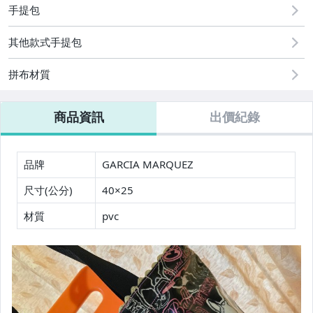
美容保養與彩妝
手提包
電腦、平板與周邊
其他款式手提包
運動、戶外與休閒
拼布材質
居家、家具與園藝
玩具、模型與公仔
商品資訊
出價紀錄
男性精品與服飾
品牌
GARCIA MARQUEZ
偶像、球員卡與郵幣
尺寸(公分)
40×25
女裝與服飾配件
材質
pvc
手錶與飾品配件
女包精品與女鞋
家電與影音視聽