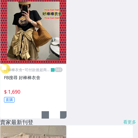
好棒棒衣舍~可付款後超商取
貨
FB搜尋 好棒棒衣舍
$ 1,690
直購
賣家最新刊登
看更多