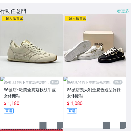
行動任意門
看更多
超人氣賣家
超人氣賣家
86號店預購下單前請先詢問數
86號店預購下單前請先詢問數
量
量
86號店~歐美全真荔枝紋牛皮
86號店義大利金屬色造型飾條
女休閒鞋
女休閒鞋
$ 1,180
$ 1,080
直購
直購