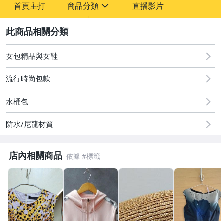
首頁主打
商品分類
直播影片
sign
2
女包精品與女鞋
圖書/影音/文具
流行時尚包款
古董、藝術與礦石
水桶包
手機、配件與通訊
防水/尼龍材質
美容保養與彩妝
電腦、平板與周邊
店內相關商品
相機、攝影與周邊
運動、戶外與休閒
電玩遊戲與主機