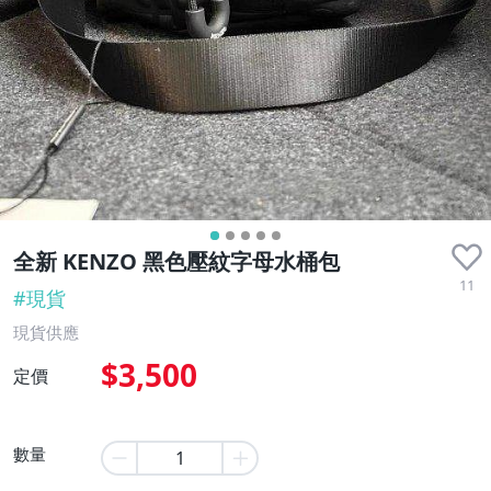
全新 KENZO 黑色壓紋字母水桶包
11
#
現貨
現貨供應
$3,500
定價
數量