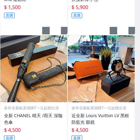
$ 1,500
$ 5,900
直購
直購
多件全新歐系潮牌T一元起標出清
多件全新歐系潮牌T一元起標出清
全新 CHANEL 晴天 /雨天 深咖
近全新 Louis Vuitton LV 黑框
色傘
防藍光 眼鏡
$ 4,500
$ 4,500
直購
直購