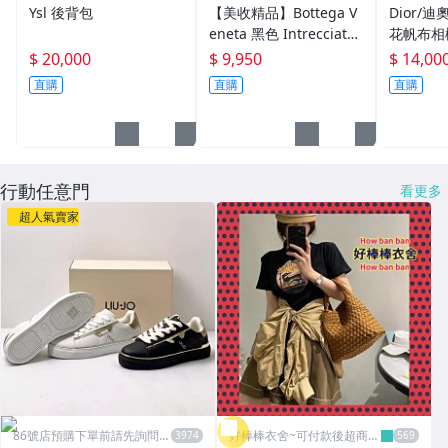
Ysl 後背包
【美收精品】Bottega V
Dior/迪
eneta 黑色 Intrecciato
花帆布相
編織皮革信差包 C-802
跨包男士
$ 20,000
$ 9,950
$ 14,00
【隔月月中將轉賣至日本
直購
直購
直購
上架期限30天】
行動任意門
看更多
超人氣賣家
86號店預購下單前請先詢問數
好棒棒衣舍~可付款後超商取