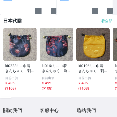
日本代購
看全部
ki022/ミニ巾着
ki016/ミニ巾着
ki019/ミニ巾着
きんちゃく 刺
きんちゃく 刺
きんちゃく 刺
繍 中華雑貨 小
繍 中華雑貨 小
繍 中華雑貨 小
目前出價
目前出價
目前出價
物入れ 香り袋
物入れ 香り袋
物入れ 香り袋
¥ 495
¥ 495
¥ 495
¥
約10ｘ10
約10ｘ10
約10ｘ10
(
$108
)
(
$108
)
(
$108
)
(
關於我們
客服中心
聯絡我們