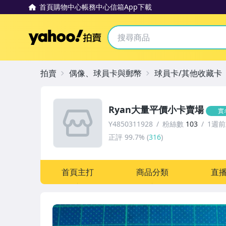
首頁
購物中心
帳務中心
信箱
App下載
Yahoo拍賣
拍賣
偶像、球員卡與郵幣
球員卡/其他收藏卡
Ryan大量平價小卡賣場
實
Y4850311928
粉絲數
103
1週
正評
99.7%
(
316
)
首頁主打
商品分類
直