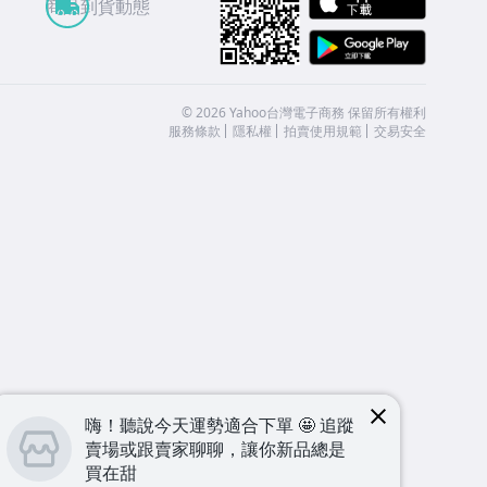
商品到貨動態
Google
©
2026
Yahoo台灣電子商務 保留所有權利
服務條款
隱私權
拍賣使用規範
交易安全