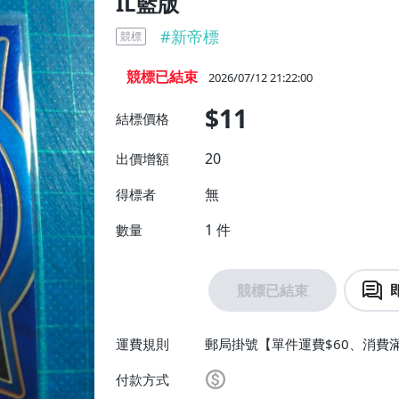
IL藍版
#
新帝標
競標
競標已結束
2026/07/12 21:22:00
$11
結標價格
20
出價增額
無
得標者
1
件
數量
競標已結束
運費規則
郵局掛號【單件運費$60、消費滿
付款方式