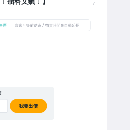
〞﹝瘤料文鎮﹞】
7
/
事曆
賣家可提前結束
拍賣時間會自動延長
價
我要出價