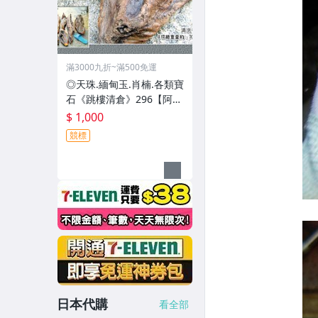
滿3000九折~滿500免運
◎天珠.緬甸玉.肖楠.各類寶
石《跳樓清倉》296【阿里
山系.重油重香紅檜8塊一標
$ 1,000
﹝閃光瘤料﹞】
競標
日本代購
看全部