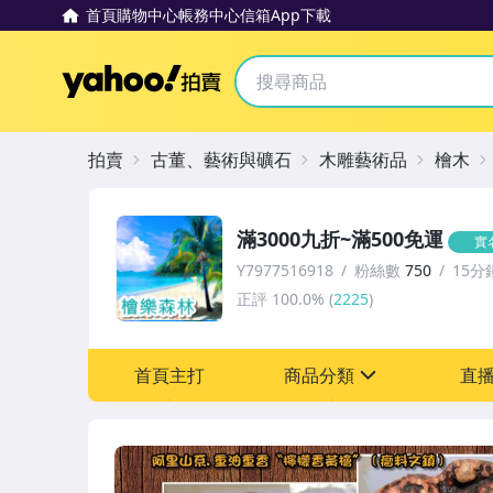
首頁
購物中心
帳務中心
信箱
App下載
Yahoo拍賣
拍賣
古董、藝術與礦石
木雕藝術品
檜木
滿3000九折~滿500免運
實
Y7977516918
粉絲數
750
15分
正評
100.0%
(
2225
)
首頁主打
商品分類
直
sign
圖書/影音/文具
古董、藝術與礦石