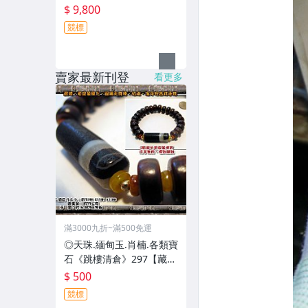
$ 9,800
競標
賣家最新刊登
看更多
滿3000九折~滿500免運
◎天珠.緬甸玉.肖楠.各類寶
石《跳樓清倉》297【藏
域、老皮革風化、絕稀天
$ 500
珠棒、招福、保平安吉祥
競標
手珠】