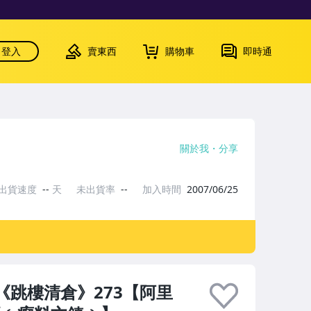
登入
賣東西
購物車
即時通
關於我
分享
出貨速度
--
天
未出貨率
--
加入時間
2007/06/25
《跳樓清倉》273【阿里