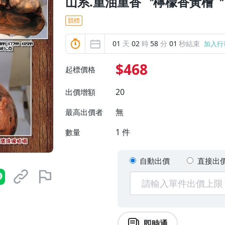
山系.重油重香〝檸檬香黃檜
競標
01
天
02
時
57
分
59
秒結束
加入行
$468
起標價格
20
出價增額
無
最高出價者
1
件
數量
自動出價
直接出
即時通