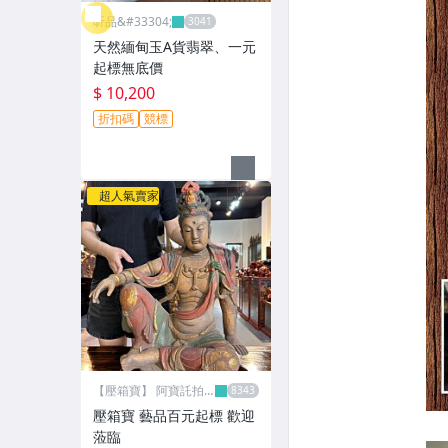
昕品&#33304;
天然緬甸玉A貨翡翠、一元
起標無底價
$ 10,200
折扣碼
競標
超人氣賣家
【壓箱寶】 阿寶託拍
網
壓箱寶 藝品百元起標 歡迎
蒞臨