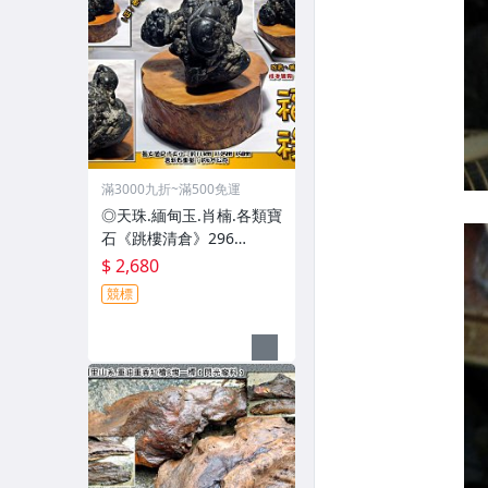
滿3000九折~滿500免運
◎天珠.緬甸玉.肖楠.各類寶
石《跳樓清倉》296
【﹝正﹞泰國國寶.龍宮舍
$ 2,680
利石 ﹝黑靈骨舍利石〝福
競標
祿〞﹞】