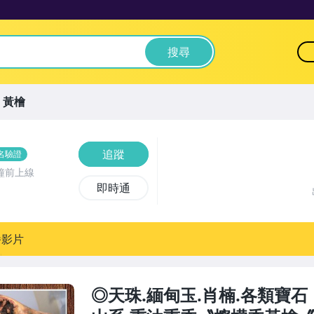
搜尋
黃檜
追蹤
名驗證
鐘前上線
即時通
播影片
◎天珠.緬甸玉.肖楠.各類寶石