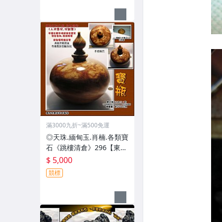
滿3000九折~滿500免運
◎天珠.緬甸玉.肖楠.各類寶
石《跳樓清倉》296【東南
亞柚木瘤.招財寶瓶﹝入水
$ 5,000
急沉.沉到底﹞】
競標