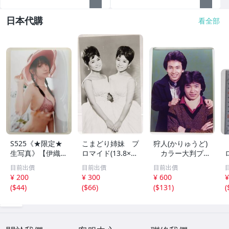
日本代購
看全部
S525《★限定★
こまどり姉妹 プ
狩人(かりゅうど)
生写真》【伊織も
ロマイド(13.8×8.
カラー大判プロ
え】ビッグコミッ
5cm) 1枚●bn.4
マイド(18×13cm)
目前出價
目前出價
目前出價
クスピリッツ 202
6
1枚●bn.48
¥ 200
¥ 300
¥ 600
¥
6年8月3日号 ★セ
(
$44
)
(
$66
)
(
$131
)
(
ブンネット限定特
典★ ☆送料一律
☆