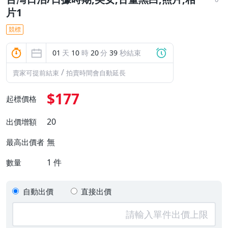
片1
競標
01
天
10
時
20
分
39
秒結束
/
賣家可提前結束
拍賣時間會自動延長
$177
起標價格
20
出價增額
無
最高出價者
1
件
數量
自動出價
直接出價