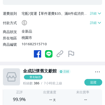
運費規則
宅配/貨運【單件運費$35、滿8件或消費滿
$3500免運費】、郵局掛號【單件運費$3
付款方式
5、滿8件或消費滿$3000免運費】
全新品
商品狀況
桃園市
所在地區
101682515710
商品編號
金成記懷舊文獻館
店鋪
實名驗證
追蹤
粉絲數
386
7小時前上線
-
-
正評
出貨速度
未出貨率
99.9%
--
--
天