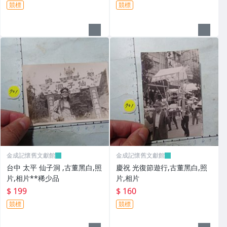
競標
競標
金成記懷舊文獻館
金成記懷舊文獻館
台中 太平 仙子洞 ,古董黑白,照
慶祝 光復節遊行,古董黑白,照
片,相片**稀少品
片,相片
$ 199
$ 160
競標
競標