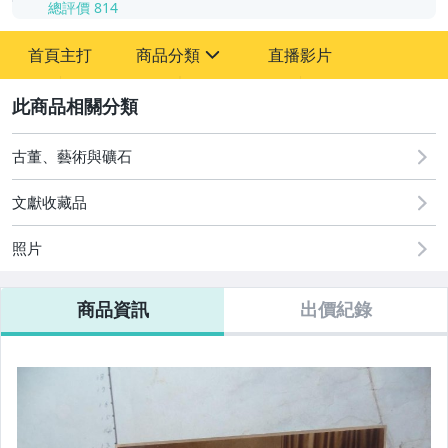
總評價
814
-
首頁主打
商品分類
直播影片
-
sign
其它
2
古董、藝術與礦石
文獻收藏品
照片
商品資訊
出價紀錄