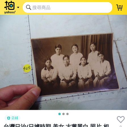
店鋪
台灣日治/日據時期,美女,古董黑白,照片,相
0