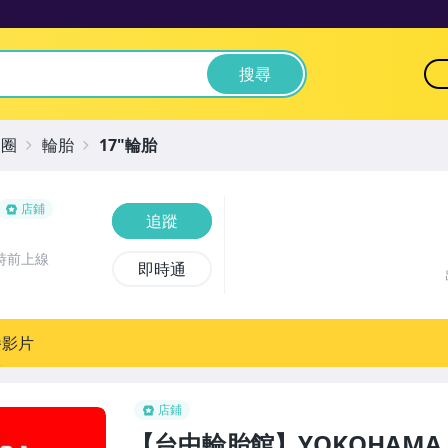
搜尋
鋁圈
輪胎
17"輪胎
店鋪
追蹤
時前上線
即時通
播影片
店鋪
【台中輪胎館】YOKOHAMA 橫濱 