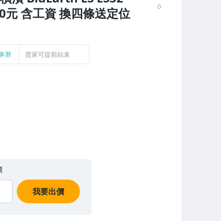
0
100元 含工資 換四條送定位
事曆
賣家可提前結束
價
我要出價