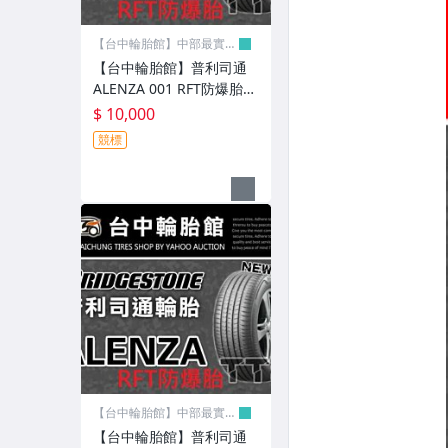
【台中輪胎館】中部最實
在!!
【台中輪胎館】普利司通
ALENZA 001 RFT防爆胎27
5/45/20 美國製 完工價100
$ 10,000
00元 含工資 換四輪送定位
競標
【台中輪胎館】中部最實
在!!
【台中輪胎館】普利司通