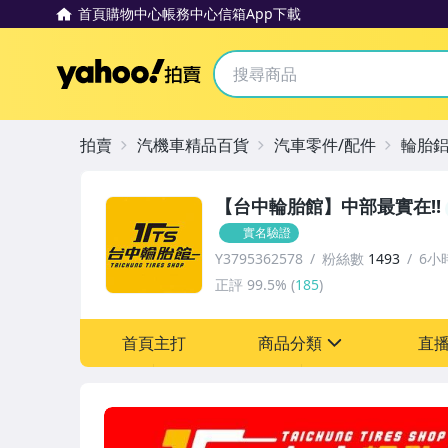
首頁
購物中心
帳務中心
信箱
App下載
Yahoo拍賣
拍賣
汽機車精品百貨
汽車零件/配件
輪胎
【台中輪胎館】中部最實在!!
實名驗證
Y3795362578
粉絲數
1493
6小
正評
99.5%
(
185
)
首頁主打
商品分類
直
sign