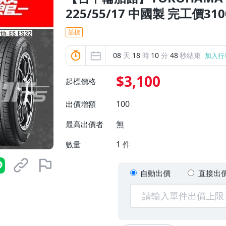
225/55/17 中國製 完工價3
競標
08
天
18
時
10
分
46
秒結束
加入行
$3,100
起標價格
100
出價增額
無
最高出價者
1
件
數量
自動出價
直接出