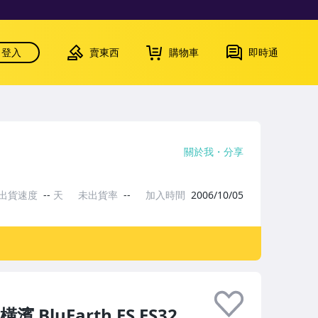
登入
賣東西
購物車
即時通
關於我
分享
出貨速度
--
天
未出貨率
--
加入時間
2006/10/05
BluEarth ES ES32