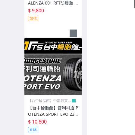
ALENZA 001 RFT防爆胎 3
05/40/20 美國製 完工價98
$ 9,800
00元 含工資 換四輪送定位
競標
【台中輪胎館】中部最實
在!!
【台中輪胎館】普利司通 P
OTENZA SPORT EVO 23
5/35/20 歐洲製 完工價106
$ 10,600
00 含工資 四輪送定位
直購