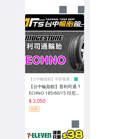
【台中輪胎館】中部最實
在!!
【台中輪胎館】普利司通 T
ECHNO 185/60/15 印尼製
完工價2050 含工資 換四輪
$ 2,050
送定位
競標