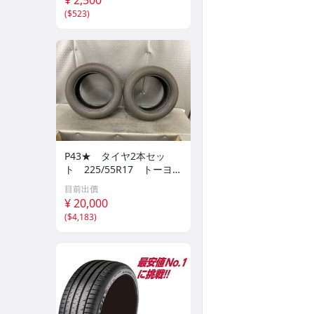
(
$523
)
P43★ タイヤ2本セッ
ト 225/55R17 トーヨー
ナノエネルギー 3PLUS 2
目前出價
5年10週 残り溝約6.5
¥ 20,000
㎜ ★
(
$4,183
)