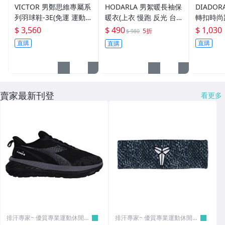
業運動休閒賣場
業運動休閒賣場
業運動休
VICTOR 男鄭思維專屬系
HODARLA 男絮暖長袖保
DIADO
列羽球鞋-3E(免運 運動
暖衣(上衣 慢跑 反光 台
轉扣時尚
羽球鞋 U型楦「P8500N
灣製 長袖T恤 【033710
轉扣 運動
$ 3,560
$ 490
$ 1,030
5折
$ 980
LiteZSW-DX」≡排汗專家
67】≡排汗專家≡
A1621
直購
直購
直購
≡
賣家最新刊登
看更多
排汗專家~ 優質專業運動休閒賣
排汗專家~ 優質專業運動休閒賣
場
場