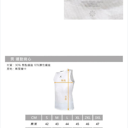
【其 他 配 件 】
【袖 套、腿 套】
【 手 套 】
── 運 動 分 類 區 ──
【 排 球 】
【 游 泳 】
【 籃 球 】
【 羽 球 】
【 匹 克 球 】
【 棒 壘 球 】
嚴選保暖 ♂MEN男♂