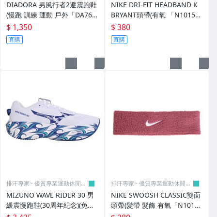
DIADORA 男風行者2避震跑鞋
NIKE DRI-FIT HEADBAND K
(慢跑 訓練 運動 戶外「DA762
BRYANT頭帶(有氧 「N101521
7390」≡排汗專家≡
4027OS」≡排汗專家≡
$ 1,350
$ 380
直購
直購
排汗專家~ 優質專業運動休閒賣
排汗專家~ 優質專業運動休閒賣
場
場
MIZUNO WAVE RIDER 30 男
NIKE SWOOSH CLASSIC雙面
緩震慢跑鞋(30周年紀念)(免運
頭帶(髮帶 髮飾 有氧「N10124
「J1GU262382」≡排汗專家≡
12651OS」≡排汗專家≡