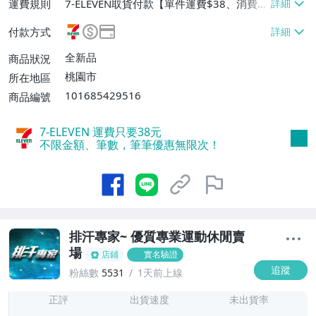
運費規則
7-ELEVEN取貨付款【單件運費$38、消費滿
$599免運費】、宅配/貨運【單件運費$7
付款方式
5、消費滿$599免運費】
全新品
商品狀況
桃園市
所在地區
101685429516
商品編號
7-ELEVEN 運費只要
38
元
不限金額、筆數，筆筆優惠無限次！
排汗專家~ 優質專業運動休閒賣
場
店鋪
實名驗證
追蹤
粉絲數
5531
1天前上線
1
正評
出貨速度
未出貨率