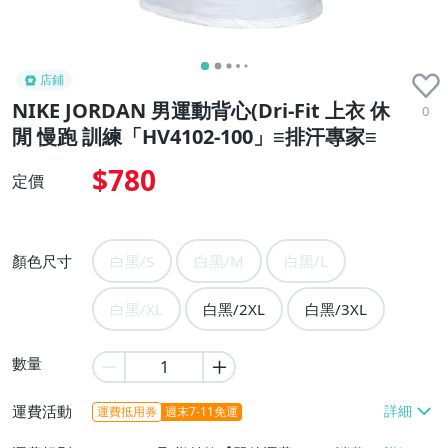
店鋪
NIKE JORDAN 男運動背心(Dri-Fit 上衣 休
0
閒 慢跑 訓練「HV4102-100」≡排汗專家≡
$780
定價
顏色尺寸
白黑/S
白黑/M
白黑/L
白黑/XL
白黑/2XL
白黑/3XL
數量
運費活動
運費抵用券
週末7-11免運