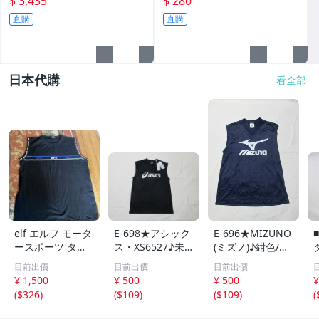
$ 3,435
$ 280
直購
直購
日本代購
看全部
elf エルフ モータ
E-698★アシック
E-696★MIZUNO
ースポーツ タン
ス・XS6527♪未
(ミズノ)♪紺色/メ
クトップ ブラッ
使用タグ付/ブラ
ッシュ/スリーブ
目前出價
目前出價
目前出價
ク メンズ4L ノー
ック/ノースリー
レスシャツ(M)★
¥ 1,500
¥ 500
¥ 500
¥
スリーブ ブラッ
ブシャツ(M)★
(
$326
)
(
$109
)
(
$109
)
(
ク