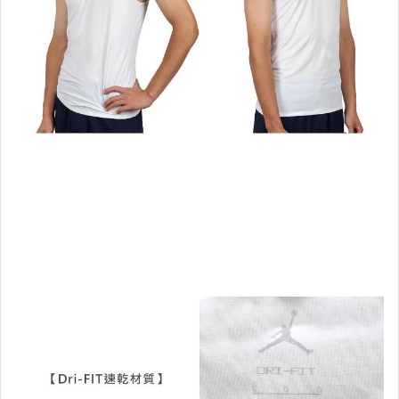
└NEW BALANCE服飾┘
┌ PUMA ─ 鞋 款 ┐
└ PUMA ─ 服 飾 ┘
▉鞋 款 ‧ 童鞋專區▉
┌ 鞋 款‧DIADORA
└ 鞋 款‧LOTTO
┌ 服 飾‧FIRESTAR
｜服 飾‧DESCENTE
└ 服 飾‧Kappa
【 包、襪、帽 】
【運 動 護 具 】