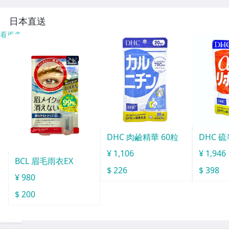
日本直送
看更多
DHC 肉鹼精華 60粒
DHC 硫
¥ 1,106
¥ 1,946
BCL 眉毛雨衣EX
$ 226
$ 398
¥ 980
$ 200