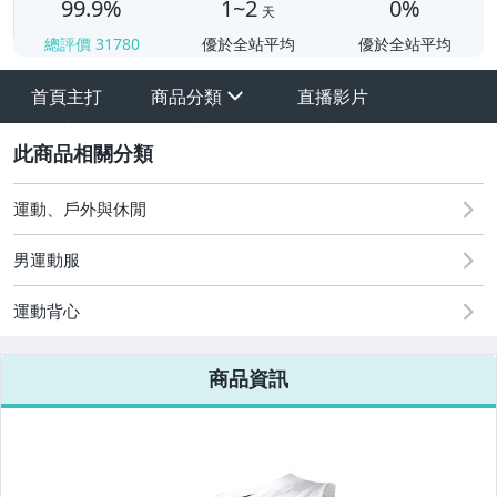
99.9%
1~2
0%
天
總評價
31780
優於全站平均
優於全站平均
首頁主打
商品分類
直播影片
sign
2
運動、戶外與休閒
男運動服
運動背心
商品資訊
【健身、瑜珈】器材專區
☆2026新品到貨08/06☆
☆2026新品到貨08/04☆