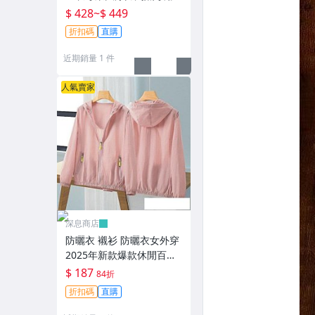
兒童成人防汛應急便攜式
$ 428
~
$ 449
背心馬甲救
折扣碼
直購
近期銷量 1 件
人氣賣家
深息商店
防曬衣 襯衫 防曬衣女外穿
2025年新款爆款休閒百搭
輕薄透氣防曬服上衣 UUYY
$ 187
84折
折扣碼
直購