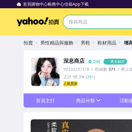
首頁
購物中心
帳務中心
信箱
App下載
Yahoo拍賣
拍賣
男性精品與服飾
男鞋
鞋材用品
增
深息商店
店鋪
實名驗證
Y0332237378
粉絲數
371
剛上
正評
98.3%
(
391
)
人氣賣家
首頁主打
商品分類
活動
sign
[全店] 2026新年折扣
[全店] 2026新年折扣