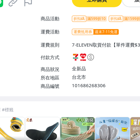
商品活動
折扣碼
滿599折10
折扣碼
滿1599折
運費活動
運費抵用券
週末7-11免運
運費規則
7-ELEVEN取貨付款【單件運費$
ELEVEN取貨不付款【單件運費$
付款方式
爾富取貨付款【單件運費$60、滿
運【單件運費$90、滿4件或消費
全新品
商品狀況
台北市
所在地區
101686268306
商品編號
7-ELEVEN 運費只要
38
元
不限金額、筆數，筆筆優惠無限次！