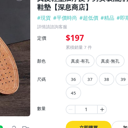
鞋墊【深息商店】
#
現貨
#
平價時尚
#
超低價
#
精品
#
即
詳情請諮詢客服
$197
定價
累積銷量
7
件
顏色
真皮-有孔
真皮-無孔
尺碼
36
37
38
39
45
數量
立即購買
加