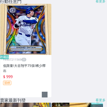
行動任意門
看更多
收藏品
Y9307211569
低限量!大谷翔平75張!稀少釋
出
$ 999
競標
賣家最新刊登
看更多