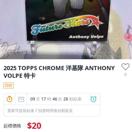
2025 TOPPS CHROME 洋基隊 ANTHONY
0
VOLPE 特卡
競標
09
天
17
時
46
分
27
秒結束
/
賣家可提前結束
拍賣時間會自動延長
$20
起標價格