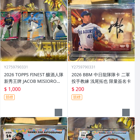
Y2759790331
Y2759790331
2026 TOPPS FINEST 釀酒人隊
2026 BBM 中日龍隊隊卡 二軍
新秀王牌 JACOB MISIOROWS
投手教練 浅尾拓也 限量簽名卡
KI 普卡SP.SSP一起賣
$ 1,000
$ 200
競標
競標