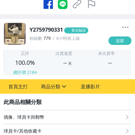
Y2759790331
實名驗證
粉絲數
779
6小時前上線
追蹤
-
-
正評
出貨速度
未出貨率
100.0%
--
--
天
總評價
2184
-
首頁主打
商品分類
直播影片
-
sign
玩具、模型與公仔
2
偶像、球員卡與郵幣
偶像、球員卡與郵幣
球員卡/其他收藏卡