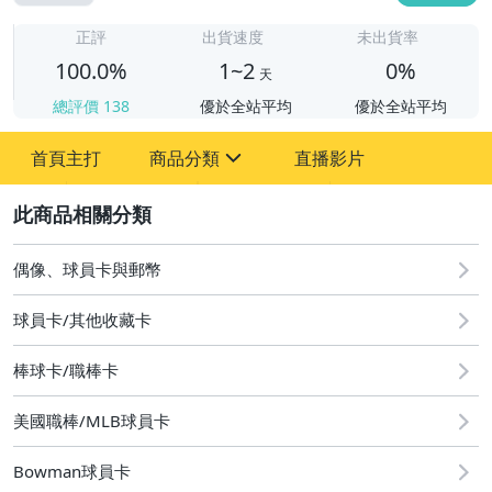
1
正評
出貨速度
未出貨率
100.0%
1~2
0%
天
總評價
138
優於全站平均
優於全站平均
首頁主打
商品分類
直播影片
sign
2
偶像、球員卡與郵幣
偶像、球員卡與郵幣
球員卡/其他收藏卡
棒球卡/職棒卡
美國職棒/MLB球員卡
Bowman球員卡