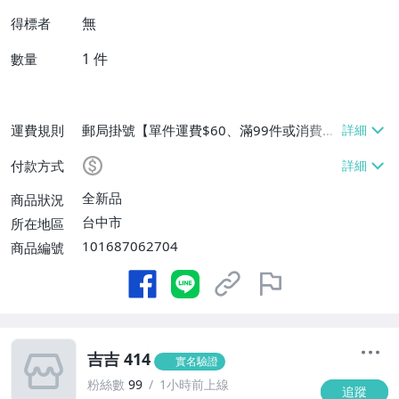
無
得標者
1
件
數量
運費規則
郵局掛號【單件運費$60、滿99件或消費滿
$9999免運費】
付款方式
全新品
商品狀況
台中市
所在地區
101687062704
商品編號
吉吉 414
實名驗證
粉絲數
99
1小時前上線
追蹤