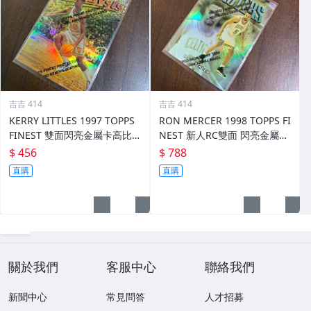
吉吉 414
吉吉 414
KERRY LITTLES 1997 TOPPS
RON MERCER 1998 TOPPS FI
FINEST 雙面閃亮金屬卡高比 R
NEST 新人RC雙面 閃亮金屬卡
EF 限135/289 前後如圖
REF 限002/1090 前後如圖
$ 456
$ 788
直購
直購
關於我們
客服中心
聯絡我們
新聞中心
常見問答
人才招募