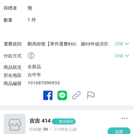
無
得標者
1
件
數量
運費規則
郵局掛號【單件運費$60、滿99件或消費滿
$9999免運費】
付款方式
全新品
商品狀況
台中市
所在地區
101687090933
商品編號
吉吉 414
實名驗證
粉絲數
99
2小時前上線
追蹤