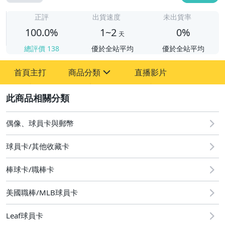
1
正評
出貨速度
未出貨率
100.0%
1~2
0%
天
總評價
138
優於全站平均
優於全站平均
首頁主打
商品分類
直播影片
sign
2
偶像、球員卡與郵幣
偶像、球員卡與郵幣
球員卡/其他收藏卡
棒球卡/職棒卡
美國職棒/MLB球員卡
Leaf球員卡