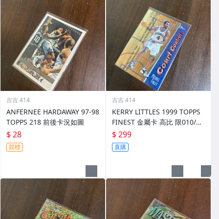
吉吉 414
吉吉 414
ANFERNEE HARDAWAY 97-98
KERRY LITTLES 1999 TOPPS
TOPPS 218 前後卡況如圖
FINEST 金屬卡 高比 限010/75
0 前後如圖
$ 28
$ 299
競標
直購