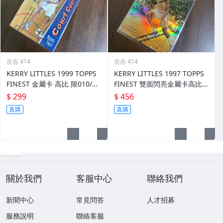
吉吉 414
吉吉 414
KERRY LITTLES 1999 TOPPS
KERRY LITTLES 1997 TOPPS
FINEST 金屬卡 高比 限010/75
FINEST 雙面閃亮金屬卡高比 R
0 前後如圖
EF 限135/289 前後如圖
$ 299
$ 456
直購
直購
關於我們
客服中心
聯絡我們
新聞中心
常見問答
人才招募
服務說明
聯絡客服