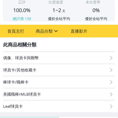
正評
出貨速度
未出貨率
100.0%
1~2
0%
天
總評價
138
優於全站平均
優於全站平均
首頁主打
商品分類
直播影片
sign
2
偶像、球員卡與郵幣
偶像、球員卡與郵幣
球員卡/其他收藏卡
棒球卡/職棒卡
美國職棒/MLB球員卡
Leaf球員卡