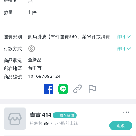
無
得標者
1
件
數量
運費規則
郵局掛號【單件運費$60、滿99件或消費滿
$9999免運費】
付款方式
全新品
商品狀況
台中市
所在地區
101687092124
商品編號
吉吉 414
實名驗證
粉絲數
99
7小時前上線
追蹤
1