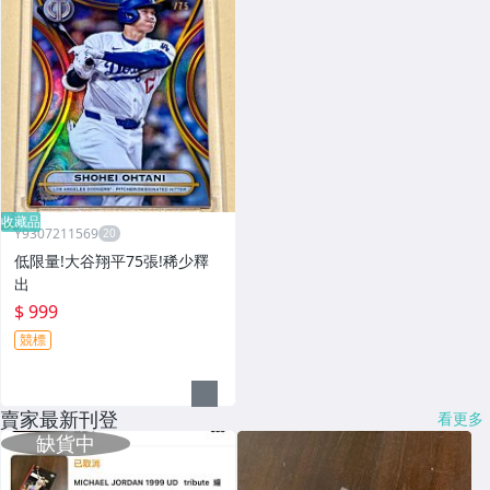
收藏品
Y9307211569
低限量!大谷翔平75張!稀少釋
出
$ 999
競標
賣家最新刊登
看更多