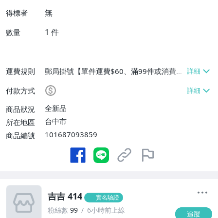
無
得標者
1
件
數量
運費規則
郵局掛號【單件運費$60、滿99件或消費滿
$9999免運費】
付款方式
全新品
商品狀況
台中市
所在地區
101687093859
商品編號
吉吉 414
實名驗證
粉絲數
99
6小時前上線
追蹤