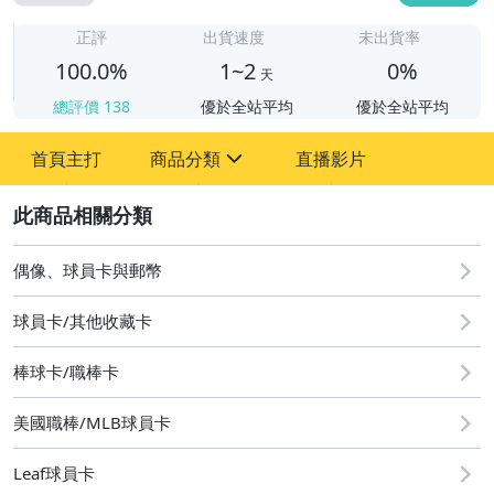
1
正評
出貨速度
未出貨率
100.0%
1~2
0%
天
總評價
138
優於全站平均
優於全站平均
首頁主打
商品分類
直播影片
sign
2
偶像、球員卡與郵幣
偶像、球員卡與郵幣
球員卡/其他收藏卡
棒球卡/職棒卡
美國職棒/MLB球員卡
Leaf球員卡