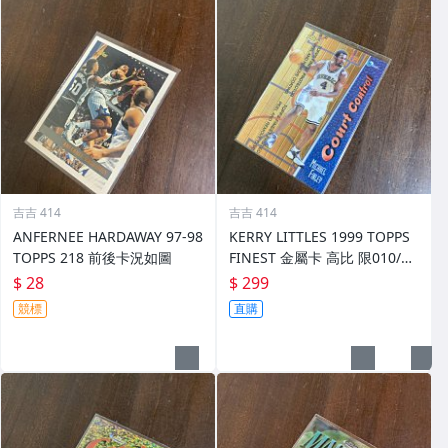
吉吉 414
吉吉 414
ANFERNEE HARDAWAY 97-98
KERRY LITTLES 1999 TOPPS
TOPPS 218 前後卡況如圖
FINEST 金屬卡 高比 限010/75
0 前後如圖
$ 28
$ 299
競標
直購