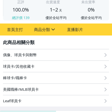
正評
出貨速度
未出貨率
100.0%
1~2
0%
天
總評價
139
優於全站平均
優於全站平均
首頁主打
商品分類
直播影片
sign
2
偶像、球員卡與郵幣
偶像、球員卡與郵幣
球員卡/其他收藏卡
棒球卡/職棒卡
美國職棒/MLB球員卡
Leaf球員卡