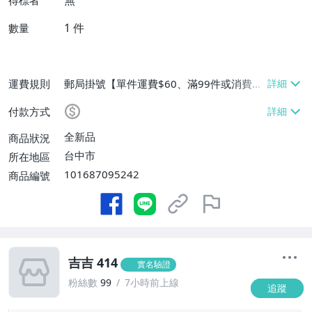
無
得標者
1
件
數量
運費規則
郵局掛號【單件運費$60、滿99件或消費滿
$9999免運費】
付款方式
全新品
商品狀況
台中市
所在地區
101687095242
商品編號
吉吉 414
實名驗證
粉絲數
99
7小時前上線
追蹤
1