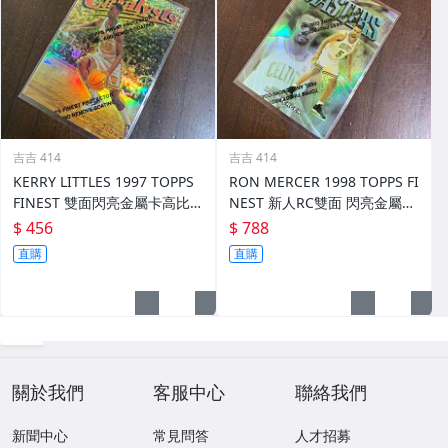
吉吉 414
吉吉 414
KERRY LITTLES 1997 TOPPS
RON MERCER 1998 TOPPS FI
FINEST 雙面閃亮金屬卡高比 R
NEST 新人RC雙面 閃亮金屬卡
EF 限135/289 前後如圖
REF 限002/1090 前後如圖
$ 456
$ 788
直購
直購
關於我們
客服中心
聯絡我們
新聞中心
常見問答
人才招募