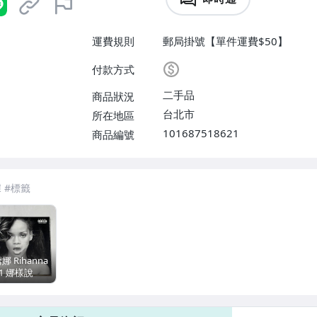
運費規則
郵局掛號【單件運費$50】
付款方式
二手品
商品狀況
台北市
所在地區
101687518621
商品編號
娜 Rihanna
11 娜樣說
 That Talk
傳用非賣品]
球音樂 台灣精