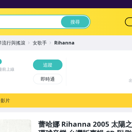
搜尋
洋流行與搖滾
女歌手
Rihanna
追蹤
鐘前上線
即時通
播影片
蕾哈娜 Rihanna 2005 太陽之歌 