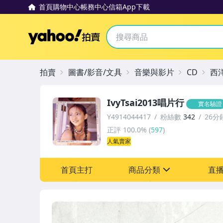
首頁
購物中心
帳務中心
信箱
App下載
Yahoo拍賣
拍賣
圖書/影音/文具
音樂與影片
CD
西
IvyTsai2013唱片行
實名驗證
Y4914044417
粉絲數
342
26分
正評
100.0%
(
597
)
人氣賣家
首頁主打
商品分類
直
sign
圖書/影音/文具
成人專區