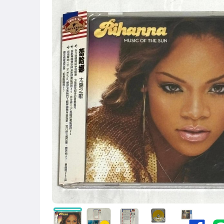
古董、藝術與礦石
偶像、球員卡與郵幣
男性精品與服飾
手錶與飾品配件
電玩遊戲與主機