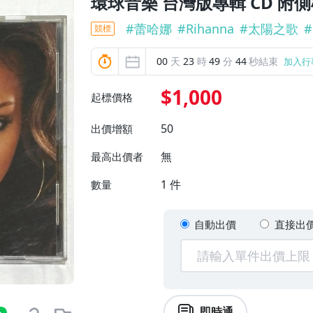
環球音樂 台灣版專輯 CD 附
#
蕾哈娜
#
Rihanna
#
太陽之歌
#
競標
00
天
23
時
49
分
42
秒結束
加入行
$1,000
起標價格
50
出價增額
無
最高出價者
1
件
數量
自動出價
直接出
即時通