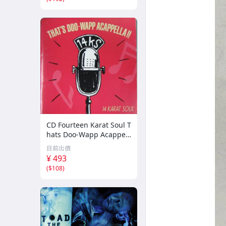
CD Fourteen Karat Soul T
hats Doo-Wapp Acappell
a PCCY00374 Canyon Int
目前出價
ernational /00110
¥ 493
(
$108
)