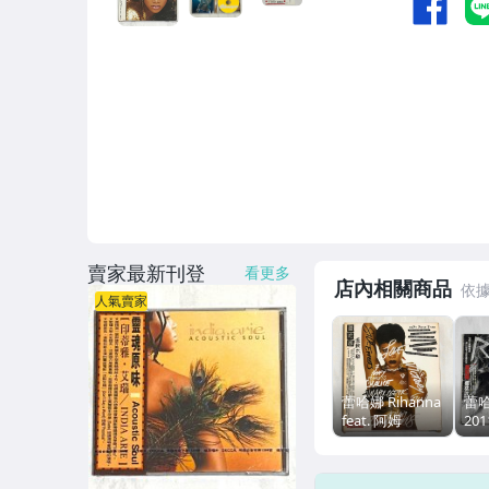
賣家最新刊登
看更多
店內相關商品
人氣賣家
蕾哈娜 Rihanna
蕾哈
feat. 阿姆
20
Eminem 2012
Talk
道歉太難
[宣
Unapologetic
環