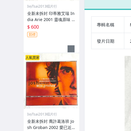
環球音樂 台灣影
裝版
IvyTsai2013唱片行
音雙碟版專輯
側標
CD+DVD 附歌詞
明
全新未拆封 印蒂雅艾瑞 In
dia Arie 2001 靈魂原味 A
專輯名稱
coustic Soul / 福茂唱片
$ 600
台灣版專輯 CD / 附側標 歌
競標
詞 環狀封條
發片日期
人氣賣家
IvyTsai2013唱片行
全新未拆封 喬許葛洛班 Jo
sh Groban 2002 愛已近 C