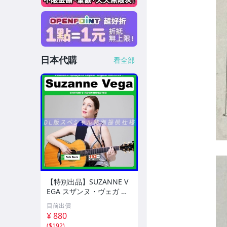
日本代購
看全部
【特別出品】SUZANNE V
EGA スザンヌ・ヴェガ 精
選集 100歌 音楽DL(MP3C
目前出價
D)☆
¥ 880
(
$192
)