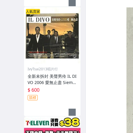
人氣賣家
IvyTsai2013唱片行
全新未拆封 美聲男伶 IL DI
VO 2006 愛無止盡 Siemp
re / 新力博德曼 台灣紙盒
$ 600
版專輯 CD 附中文歌詞
競標