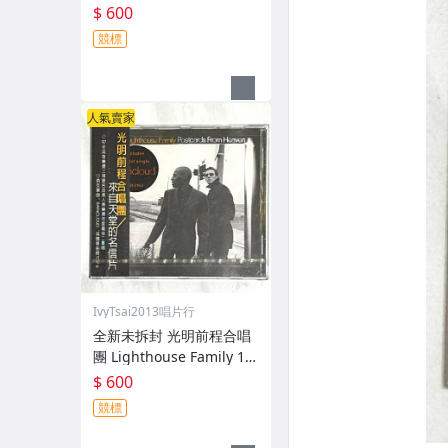
loser / 華納音樂 台灣版專
$ 600
輯 CD / 附側標 歌詞 環狀
競標
封條
人氣賣家
IvyTsai2013唱片行
全新未拆封 光明前程合唱
團 Lighthouse Family 19
97 來自天堂的明信片 Post
$ 600
cards From Heaven 台灣
競標
版專輯 CD 附側標