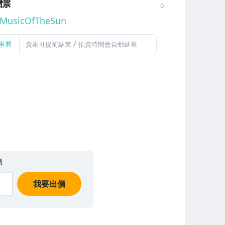
側標
0
MusicOfTheSun
/
事曆
賣家可提前結束
拍賣時間會自動延長
價
我要出價