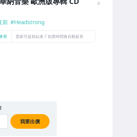
華納音樂 歐洲版專輯 CD
0
直前
#
Headstrong
/
事曆
賣家可提前結束
拍賣時間會自動延長
價
我要出價