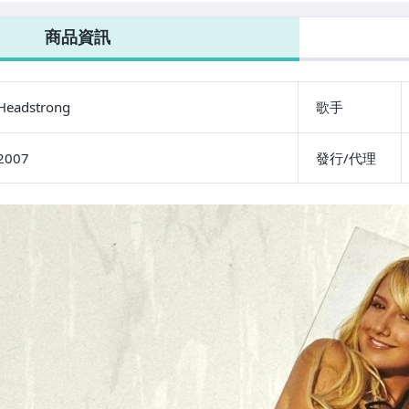
版專輯 CD /
台灣紙盒版專輯
Tubthumper /
標 歌詞 特
CD 附明信片 [瑟
EMI 台灣版專輯
商品資訊
收錄國語親聲
另]
CD 附側標
候台灣歌迷
Headstrong
歌手
2007
發行/代理