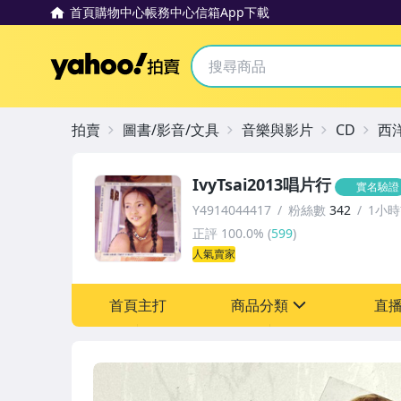
首頁
購物中心
帳務中心
信箱
App下載
Yahoo拍賣
拍賣
圖書/影音/文具
音樂與影片
CD
西
IvyTsai2013唱片行
實名驗證
Y4914044417
粉絲數
342
1小
正評
100.0%
(
599
)
人氣賣家
首頁主打
商品分類
直
sign
圖書/影音/文具
成人專區