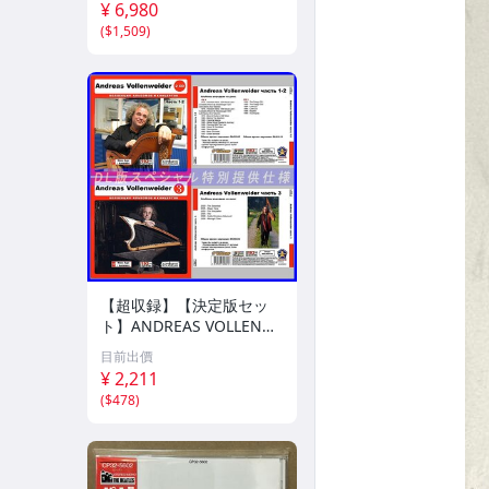
¥ 6,980
(
$1,509
)
【超収録】【決定版セッ
ト】ANDREAS VOLLENW
EIDER CD1+2+3 厳選プレ
目前出價
ミア音源集 MP3CD-DLVer
¥ 2,211
3ディスク♪
(
$478
)