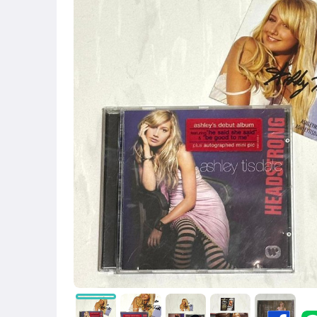
古董、藝術與礦石
偶像、球員卡與郵幣
男性精品與服飾
手錶與飾品配件
電玩遊戲與主機