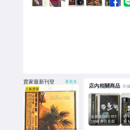
賣家最新刊登
看更多
店內相關商品
人氣賣家
全新未拆封 911
91
1998 勇往直前
前 M
Moving On -
EM