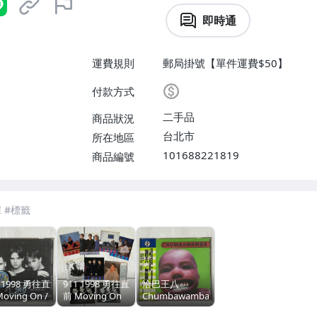
即時通
運費規則
郵局掛號【單件運費$50】
付款方式
二手品
商品狀況
台北市
所在地區
101688221819
商品編號
1 1998 勇往直
911 1998 勇往直
恰巴王八
oving On /
前 Moving On
Chumbawamba
I 科藝百代 台
訪華精裝版 EMI
1997 勇往直前