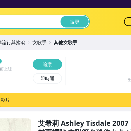
搜尋
洋流行與搖滾
女歌手
其他女歌手
追蹤
時前上線
即時通
播影片
艾希莉 Ashley Tisdale 200