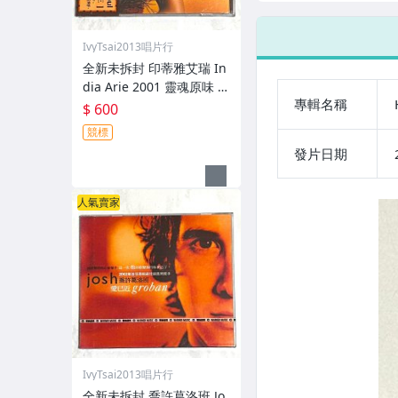
EMI 台灣特別版
灣首
錄音帶 卡帶 磁
附側
帶 附標貼 歌詞
別
IvyTsai2013唱片行
回函卡 EMI封條
問
全新未拆封 印蒂雅艾瑞 In
dia Arie 2001 靈魂原味 A
專輯名稱
coustic Soul / 福茂唱片
$ 600
台灣版專輯 CD / 附側標 歌
競標
詞 環狀封條
發片日期
人氣賣家
IvyTsai2013唱片行
全新未拆封 喬許葛洛班 Jo