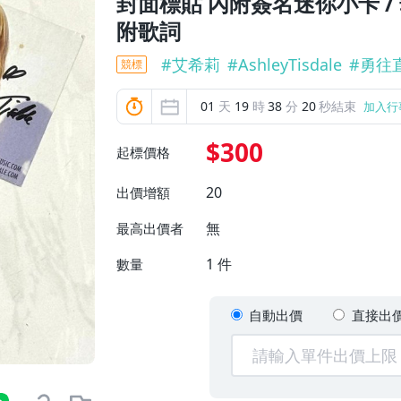
封面標貼 內附簽名迷你小卡 / 
附歌詞
#
艾希莉
#
AshleyTisdale
#
勇往
競標
01
天
19
時
38
分
18
秒結束
加入行
$300
起標價格
20
出價增額
無
最高出價者
1
件
數量
自動出價
直接出