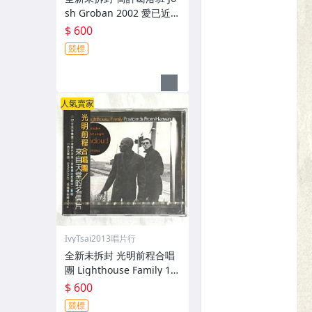
sh Groban 2002 愛已近 C
loser / 華納音樂 台灣版專
$ 600
輯 CD / 附側標 歌詞 環狀
競標
封條
人氣賣家
IvyTsai2013唱片行
全新未拆封 光明前程合唱
團 Lighthouse Family 19
97 來自天堂的明信片 Post
$ 600
cards From Heaven 台灣
競標