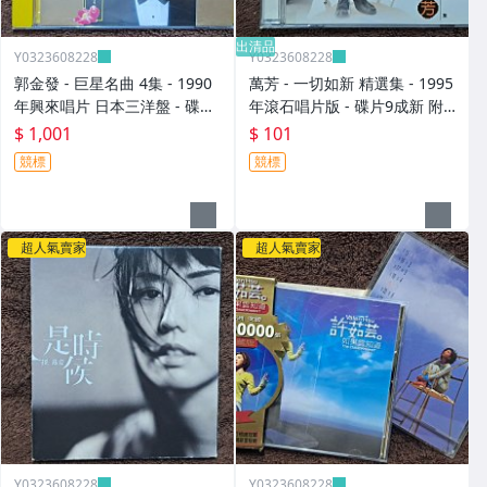
出清品
Y0323608228
Y0323608228
郭金發 - 巨星名曲 4集 - 1990
萬芳 - 一切如新 精選集 - 1995
年興來唱片 日本三洋盤 - 碟片
年滾石唱片版 - 碟片9成新 附
9成新 無IFPI - 1001元起標 M
側標 - 101元起標 M2365
$ 1,001
$ 101
2316
競標
競標
超人氣賣家
超人氣賣家
Y0323608228
Y0323608228