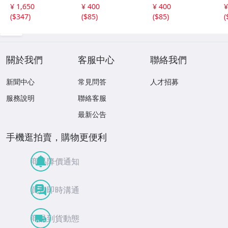
傑作 廃盤CD 稀少
ップス・ヒット集
ス集 雪が降る、
¥ 1,650
¥ 400
¥ 400
¥
品 帯付 ケツメイ
レット・イット・
シバの女王、愛の
(
$347
)
(
$85
)
(
$85
)
(
シ / Ryoji / 馬場
ビー、ヘイ・ジュ
休日、あなたのと
俊英 / 坂田学 / 西
ード、明日の架け
りこ 全20曲
本明 / 田中義人
る橋 全20曲
關於我們
客服中心
聯絡我們
新聞中心
常見問答
人才招募
服務說明
聯絡客服
最新公告
手機逛拍賣，購物更便利
商品降價通知
買賣即時溝通
商品到貨動態