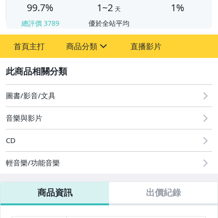
99.7%
1~2
1%
天
總評價
3789
優於全站平均
首頁主打
商品分類
直播影片
sign
2
其它
圖書/影音/文具
音樂與影片
CD
輕音樂/功能音樂
商品資訊
出價紀錄