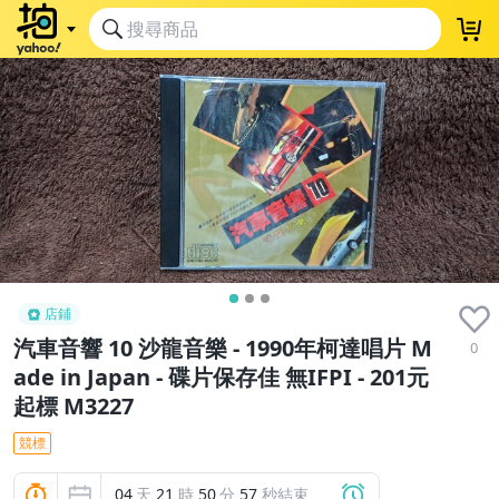
出清品
店鋪
汽車音響 10 沙龍音樂 - 1990年柯達唱片 M
0
ade in Japan - 碟片保存佳 無IFPI - 201元
起標 M3227
競標
04
天
21
時
50
分
57
秒結束