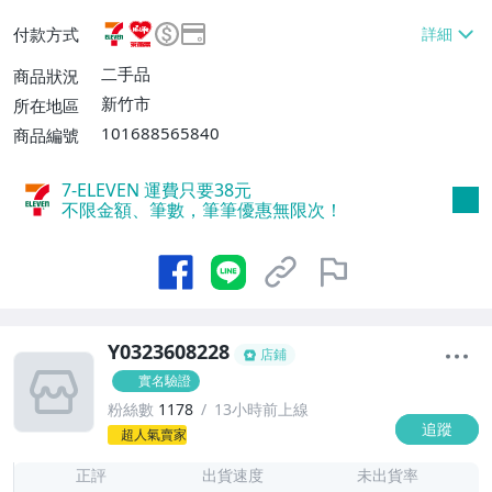
或消費滿$3000免運費】、萊爾富取貨付款
付款方式
【單件運費$60、消費滿$2000免運費】、
郵局掛號【單件運費$60、滿8件或消費滿
二手品
商品狀況
$3000免運費】
新竹市
所在地區
101688565840
商品編號
7-ELEVEN 運費只要
38
元
不限金額、筆數，筆筆優惠無限次！
Y0323608228
店鋪
實名驗證
粉絲數
1178
13小時前上線
追蹤
1
超人氣賣家
正評
出貨速度
未出貨率