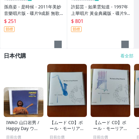
孫燕姿 - 是時候 - 2011年美妙
許茹芸 - 如果雲知道 - 1997年
音樂唱片版 - 碟片9成新 無歌
上華唱片 黃金典藏版 - 碟片9
詞 - 251元起標 8
成新 附外紙盒+寫真年曆 - 801
$ 251
$ 801
元起標 大
競標
競標
日本代購
看全部
IWAO 山口岩男 /
【ムード CD】ポ
【ムード CD】ポ
Happy Day ウク
ール・モーリア /
ール・モーリア /
レレ・アルバム
世界のロック・ポ
フレンチ・ポップ
目前出價
目前出價
目前出價