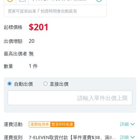
/
賣家可提前結束
拍賣時間會自動延長
$201
起標價格
20
出價增額
無
最高出價者
1
件
數量
自動出價
直接出價
運費活動
運費抵用券
驚喜$99免運
運費規則
7-ELEVEN取貨付款【單件運費$38、滿8件