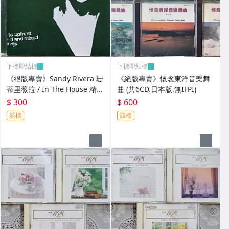
下標即結標
下標即結標
《絕版專賣》Sandy Rivera 珊
《絕版專賣》懷念東洋音樂舞
蒂里薇拉 / In The House 精選
曲 (共6CD.日本版.無IFPI)
輯 (2CD.美版)
$ 300
$ 600
競標
競標