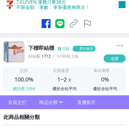
7-ELEVEN 運費只要
38
元
不限金額、筆數，筆筆優惠無限次！
下標即結標
店鋪
實名驗證
粉絲數
1712
3小時前上線
追蹤
1
正評
出貨速度
未出貨率
100.0%
1~2
0%
天
總評價
5384
優於全站平均
優於全站平均
首頁主打
商品分類
直播影片
sign
2
其它