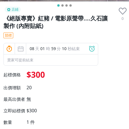
店鋪
《絕版專賣》紅豬 / 電影原聲帶....久石讓
0
製作 (內附貼紙)
競標
08
天
01
時
59
分
09
秒結束
賣家可提前結束
$300
起標價格
20
出價增額
無
最高出價者
$300
立即結標價
1
件
數量