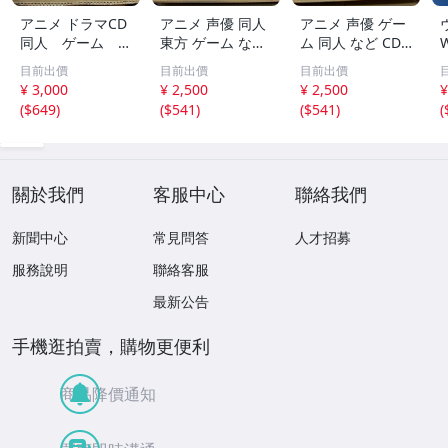
アニメ ドラマCD
アニメ 声優 同人
アニメ 声優 ゲー
同人 ゲーム な
東方 ゲーム など
ム 同人 など CD
W
ど CD DVD Blu
CD まとめ売り
まとめ売り ぼっ
A
目前出價
目前出價
目前出價
-ray まとめ売
0808-5 アップル
ちざろっく ホロ
b
¥ 3,000
¥ 2,500
¥ 2,500
¥
り テレビまんが
シード ドラマc
ライブ ガールズ
(
$649
)
(
$541
)
(
$541
)
(
主題歌 スターオ
d 米津玄師
アンドパンツァ
ーシャン シティ
ー 0808-4
ーハンター 080
8-6
關於我們
客服中心
聯絡我們
新聞中心
常見問答
人才招募
服務說明
聯絡客服
最新公告
手機逛拍賣，購物更便利
商品降價通知