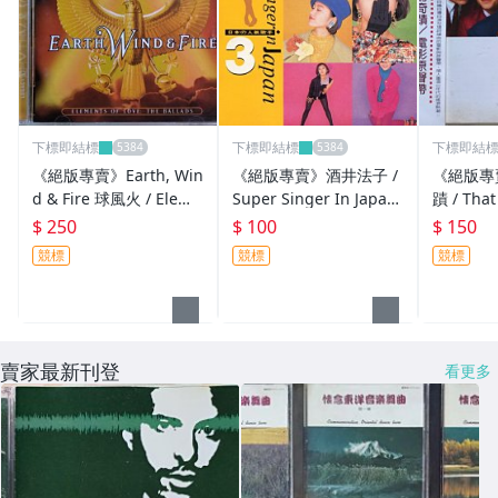
下標即結標
下標即結標
下標即結
《絕版專賣》Earth, Win
《絕版專賣》酒井法子 /
《絕版專
d & Fire 球風火 / Eleme
Super Singer In Japan
蹟 / That
nts of Love 抒情精選
3 (日本版.無IFPI)
電影原聲帶
$ 250
$ 100
$ 150
競標
競標
競標
賣家最新刊登
看更多