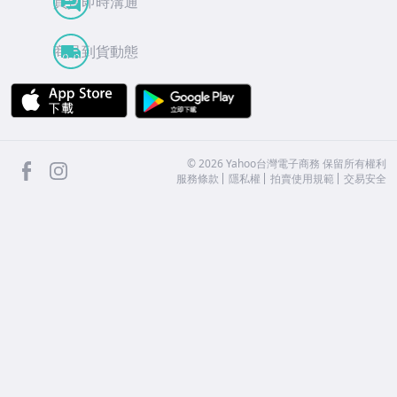
買賣即時溝通
商品到貨動態
APP Store
Google Play
facebook
Instagram
©
2026
Yahoo台灣電子商務 保留所有權利
服務條款
隱私權
拍賣使用規範
交易安全