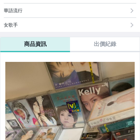
手機、配件與通訊
華語流行
原創設計良品
女歌手
玩具、模型與公仔
偶像、球員卡與郵幣
商品資訊
出價紀錄
手錶與飾品配件
女包精品與女鞋
電腦、平板與周邊
電玩遊戲與主機
運動、戶外與休閒