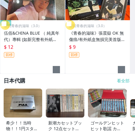
近全新
重回青春的滋味（3.0）
重回青春的滋味（3.0）
伍佰&CHINA BLUE （ 純真年
《青春的滋味》張震嶽 OK 無
代）專輯 (如新完整有外紙
傷痕/有外紙盒無損完美首版
盒)。吳俊霖伍佰Live演唱會 C
。早期絕版CD黑膠唱片卡帶
$ 12
$ 9
D+DVD+歌詞精美寫真極致系
《張震嶽 A-Yue OK。五月天
競標
競標
列🈶️陶喆張宇張學友王菲等巨
阿信/王力宏/S.H.E/盧廣仲/林
星
俊杰推
日本代購
看全部
希少！！当時
新潮カセットブッ
ゴールデンヒット
物！！1円スター
ク 12点セット
ヒット歌謡 カラ
ト売り切り！！PI
【三島由紀夫／森
オケ カセットテ