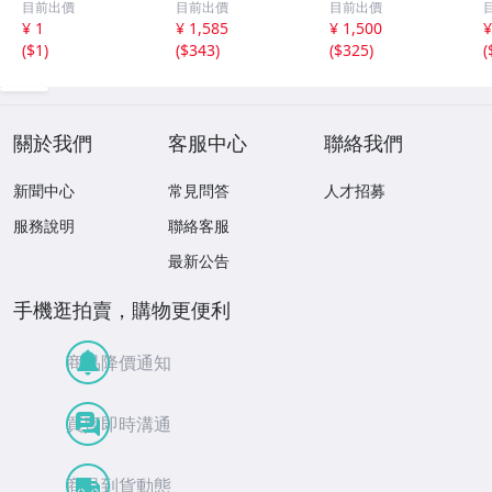
目前出價
目前出價
目前出價
AA CLUB SPORT
外／太宰治／芥川
ープ まとめ昭和
¥ 1
¥ 1,585
¥ 1,500
¥
S GOODS アルミ
龍之介／谷崎潤一
レトロ 邦楽 童謡
(
$1
)
(
$343
)
(
$325
)
(
ケース 収納
郎／宮沢賢治／
演歌 17点
他】新潮社
關於我們
客服中心
聯絡我們
新聞中心
常見問答
人才招募
服務說明
聯絡客服
最新公告
手機逛拍賣，購物更便利
商品降價通知
買賣即時溝通
商品到貨動態