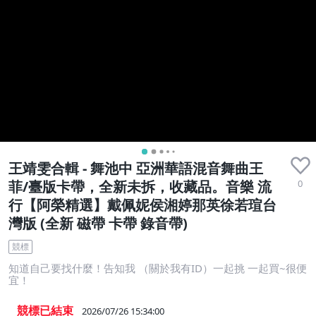
王靖雯合輯 - 舞池中 亞洲華語混音舞曲王
0
菲/臺版卡帶，全新未拆，收藏品。音樂 流
行【阿榮精選】戴佩妮侯湘婷那英徐若瑄台
灣版 (全新 磁帶 卡帶 錄音帶)
競標
知道自己要找什麼！告知我 （關於我有ID）一起挑 一起買~很便
宜！
競標已結束
2026/07/26 15:34:00