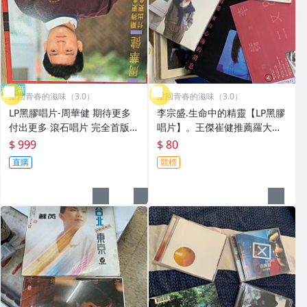
近全新
重回青春的滋味（3.0）
重回青春的滋味（3.0）
LP黑膠唱片-周華健 期待更多
李宗盛.生命中的精靈【LP黑膠
付出更多 滾石唱片 完全首版
唱片】。王傑崔健推薦羅大佑/
。推李壽全.宗盛.蔡琴.楊林.蘇
齊秦/童安格/蔡琴.楊林.齊豫蘇
$ 999
$ 80
芮.黃鶯鶯. ．．．完美封收完
芮.黃鶯鶯. ．．．．近新 封面
直購
競標
整 品相如圖 典藏完整 如新
歌詞完整 品相如圖 典藏完整
如新