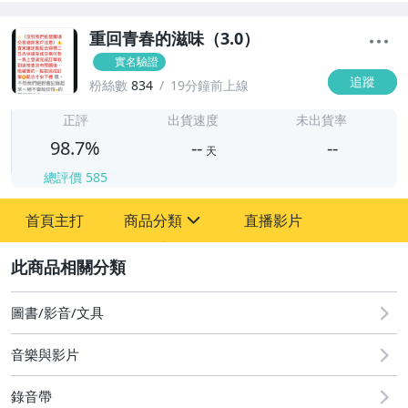
重回青春的滋味（3.0）
實名驗證
追蹤
粉絲數
834
19分鐘前上線
-
-
正評
出貨速度
未出貨率
98.7%
--
--
天
總評價
585
-
首頁主打
商品分類
直播影片
-
sign
2
圖書/影音/文具
圖書/影音/文具
成人專區
音樂與影片
古董、藝術與礦石
錄音帶