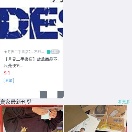
★月界二手書店2～不只是
便宜...★
【月界二手書店】數萬商品不
只是便宜…
$ 1
直購
賣家最新刊登
看更多