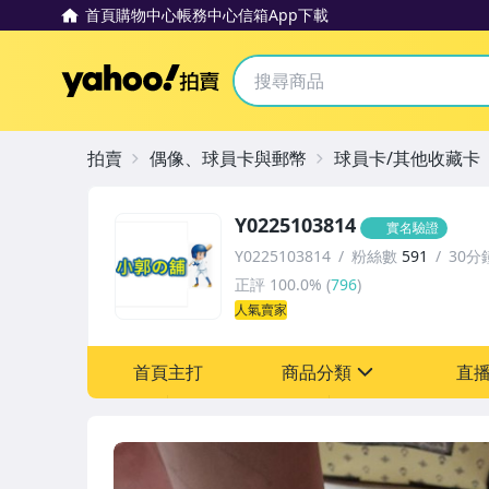
首頁
購物中心
帳務中心
信箱
App下載
Yahoo拍賣
拍賣
偶像、球員卡與郵幣
球員卡/其他收藏卡
Y0225103814
實名驗證
Y0225103814
粉絲數
591
30分
正評
100.0%
(
796
)
人氣賣家
首頁主打
商品分類
直
sign
成人專區
圖書/影音/文具