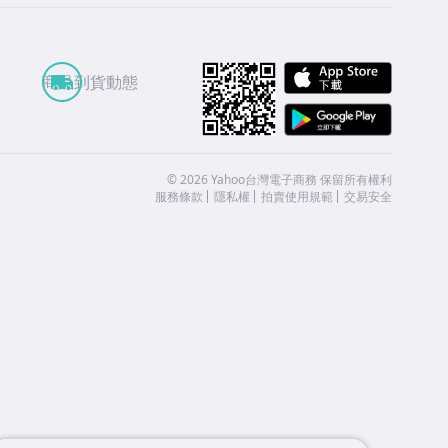
APP St
商品到貨動態
Google
©
2026
Yahoo台灣電子商務 保留所有權利
服務條款
隱私權
拍賣使用規範
交易安全