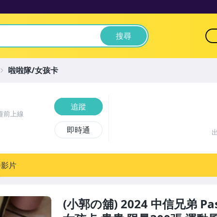
搜尋
啦啦隊/女孩卡
追蹤
鐘前上線
即時通
播影片
(小郭の舖) 2024 中信兄弟 Passio