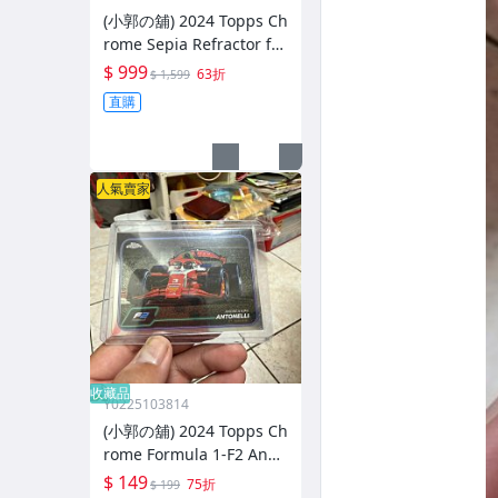
(小郭の舖) 2024 Topps Ch
rome Sepia Refractor f2
Kimi Antonelli #94 法拉
$ 999
63折
$ 1,599
利 賓士 超級新秀
直購
人氣賣家
收藏品
Y0225103814
(小郭の舖) 2024 Topps Ch
rome Formula 1-F2 Andr
ea Kimi Antonelli #94 法
$ 149
75折
$ 199