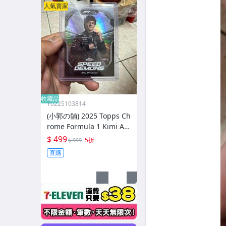
人氣賣家
收藏品
Y0225103814
(小郭の舖) 2025 Topps Ch
rome Formula 1 Kimi An
tonelli Speed Demon #s
$ 499
5折
$ 999
d-1 賓士 超級新秀 台灣現
直購
貨