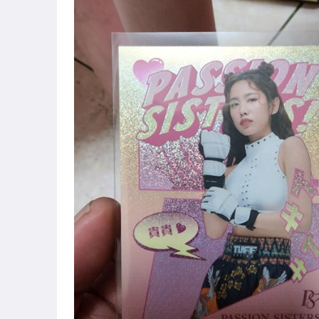
玩具、模型與公仔
偶像、球員卡與郵幣
男性精品與服飾
手錶與飾品配件
運動、戶外與休閒