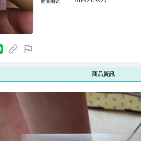
101692523420
商品編號
7-ELEVEN 運費只要
38
元
不限金額、筆數，筆筆優惠無限次！
商品資訊