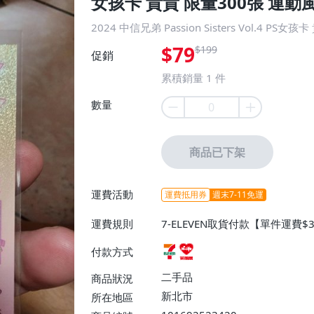
女孩卡 貴貴 限量300張 運動
2024 中信兄弟 Passion Sisters Vol.4 
$79
$199
促銷
累積銷量
1
件
數量
商品已下架
運費活動
運費抵用券
週末7-11免運
運費規則
7-ELEVEN取貨付款【單件運費
0】
付款方式
二手品
商品狀況
新北市
所在地區