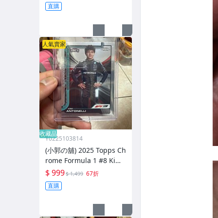
拉利 賓士 超級新秀 台灣現
直購
貨
人氣賣家
收藏品
Y0225103814
(小郭の舖) 2025 Topps Ch
rome Formula 1 #8 Kimi
Antonelli 賓士 超級新秀
$ 999
67折
$ 1,499
台灣現貨
直購