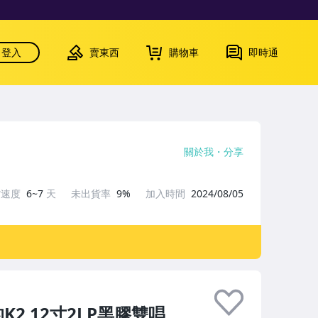
登入
賣東西
購物車
即時通
關於我
分享
貨速度
6~7
天
未出貨率
9%
加入時間
2024/08/05
的K2 12寸2LP黑膠雙唱