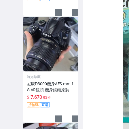
時光珍藏
尼康D3000機身AFS mm f
G VR鏡頭 機身鏡頭原裝 無
拆修無翻新 有輕微使用痕
$ 7,670
95折
跡 鏡頭-3430
折扣碼
直購