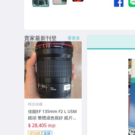
賣家最新刊登
看更多
時光珍藏
佳能EF 135mm F2 L USM
鏡頭 整體成色很好 鏡片完
美無劃痕 功能一切正常 無
$ 28,405
95折
拆修無-3430
折扣碼
直購