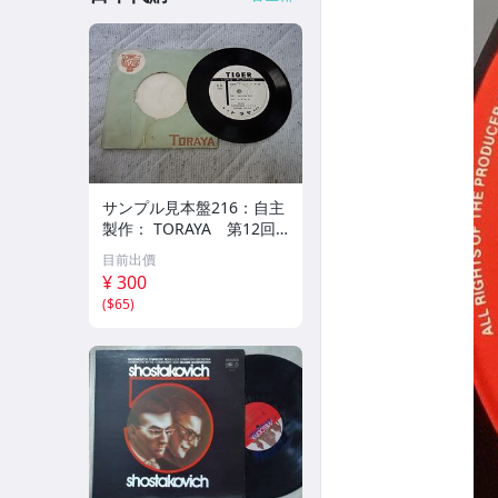
サンプル見本盤216：自主
製作： TORAYA 第12回
秋田県吹奏楽コンクール
目前出價
シングルレコード
¥ 300
(
$65
)