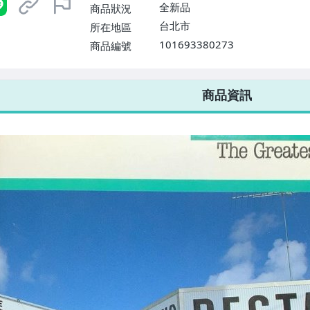
$1598免運費】
全新品
商品狀況
台北市
所在地區
101693380273
商品編號
7-ELEVEN 運費只要
38
元
不限金額、筆數，筆筆優惠無限次！
商品資訊