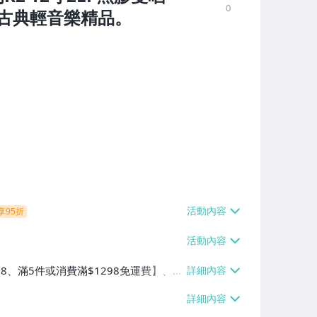
0
古典輕音樂精品。
享95折
38、滿5件或消費滿$1298免運費】、7-
、萊爾富取貨付款【單件運費$60、滿5件
/貨運【單件運費$120、滿5件或消費滿