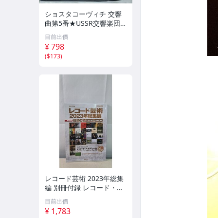
ショスタコーヴィチ 交響
曲第5番★USSR交響楽団
★USA盤 EMI★3751RP
目前出價
¥ 798
(
$173
)
レコード芸術 2023年総集
編 別冊付録 レコード・イ
ヤーブック2023年1~7月号
目前出價
補遺 音楽之友社
¥ 1,783