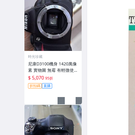
時光珍藏
尼康D3100機身 1420萬像
素 實物圖 無霉 有輕微使用
痕跡 機身原裝 無拆修無翻
$ 5,070
95折
新 臨-343
折扣碼
直購