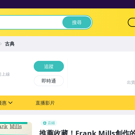
搜尋
古典
追蹤
前上線
即時通
出
優惠
直播影片
sign
店鋪
推薦收藏！Frank Mills創作