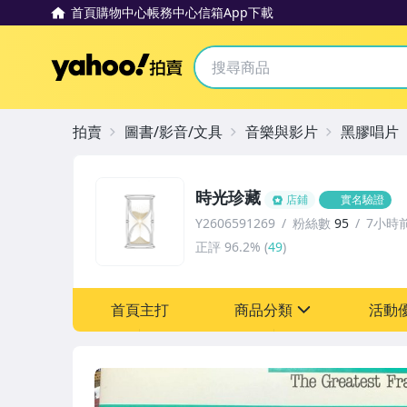
首頁
購物中心
帳務中心
信箱
App下載
Yahoo拍賣
拍賣
圖書/影音/文具
音樂與影片
黑膠唱片
時光珍藏
店鋪
實名驗證
Y2606591269
粉絲數
95
7小時
正評
96.2%
(
49
)
首頁主打
商品分類
活動
sign
其它
[全店] 粉絲專享
[全店] 週年慶