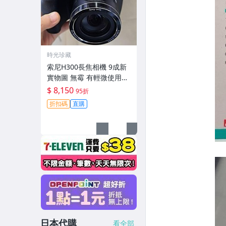
時光珍藏
索尼H300長焦相機 9成新
實物圖 無霉 有輕微使用痕
跡 機身鏡頭原裝 無拆修無
$ 8,150
95折
翻新-3430
折扣碼
直購
日本代購
看全部