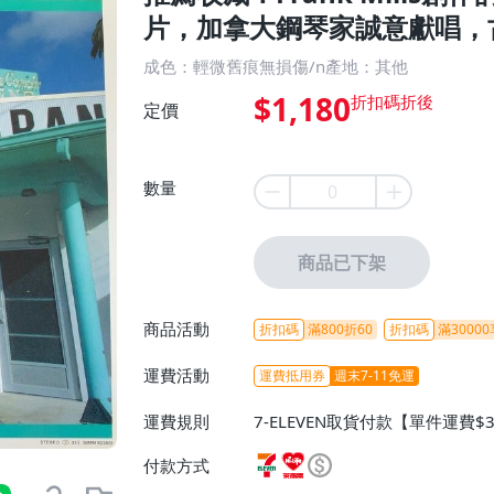
片，加拿大鋼琴家誠意獻唱，
成色：輕微舊痕無損傷/n產地：其他
$1,180
定價
數量
商品已下架
商品活動
折扣碼
滿800折60
折扣碼
滿30000
運費活動
運費抵用券
週末7-11免運
運費規則
7-ELEVEN取貨付款【單件運費$
ELEVEN取貨不付款【免運費】
付款方式
或消費滿$1298免運費】、宅配