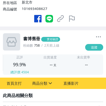
新北市
所在地區
101693408627
商品編號
書博舊冊
實名驗證
粉絲數
758
2天前上線
追蹤
-
-
正評
出貨速度
未出貨率
99.9%
--
--
天
總評價
4504
-
首頁主打
商品分類
直播影片
-
sign
圖書/影音/文具
2