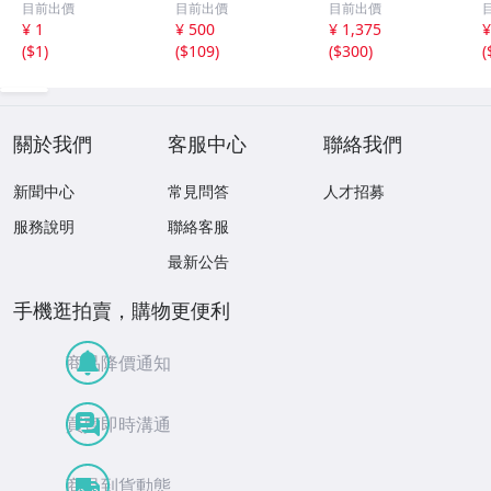
目前出價
目前出價
目前出價
ェット（発送3日
カーズ 中山美
¥ 1
¥ 500
¥ 1,375
¥
以内・同梱不可）
穂 とんねるず
(
$1
)
(
$109
)
(
$300
)
(
小泉今日子 おニ
ャン子クラブ 聖
飢魔II
關於我們
客服中心
聯絡我們
新聞中心
常見問答
人才招募
服務說明
聯絡客服
最新公告
手機逛拍賣，購物更便利
商品降價通知
買賣即時溝通
商品到貨動態