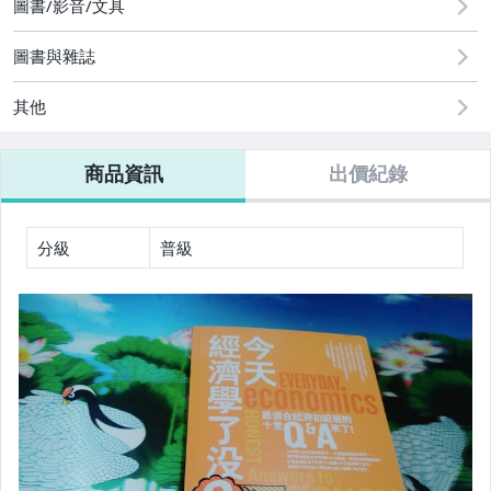
圖書/影音/文具
圖書與雜誌
其他
商品資訊
出價紀錄
分級
普級