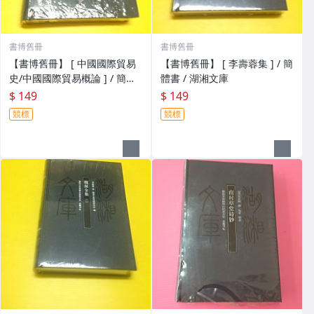
書博舊冊
書博舊冊
【書博舊冊】 [ 中國國際貿易
【書博舊冊】 [ 李壽蓉集 ] / 簡
史/中國國際貿易概論 ] / 簡體
體書 / 湖湘文庫
書 / 湖湘文庫
$ 149
$ 149
競標
競標