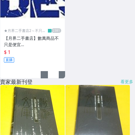
★月界二手書店2～不只是
便宜...★
【月界二手書店】數萬商品不
只是便宜…
$ 1
直購
賣家最新刊登
看更多