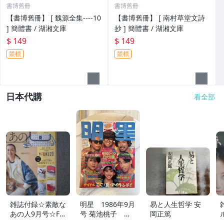
書博舊冊
書博舊冊
【書博舊冊】 [ 魏源全集----10
【書博舊冊】 [ 南村草堂文詩
] 簡體書 / 湖湘文庫
抄 ] 簡體書 / 湖湘文庫
$ 149
$ 149
競標
競標
日本代購
看全部
雑誌付録☆素敵な
明星 1986年9月
易と人生哲学 安
あの人9月号☆FU
号 菊池桃子 本
岡正篤
KUZOお財布ポシ
田美奈子 チェッ