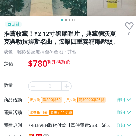
店鋪
推薦收藏！Y2 12寸黑膠唱片，典藏德沃夏
0
克與勃拉姆斯名曲，弦樂四重奏精雕壓紋。
成色：輕微舊痕無損傷/n產地：其他
$780
定價
數量
商品活動
折扣碼
滿800折60
折扣碼
滿30000享95折
運費活動
運費抵用券
週末7-11免運
運費規則
7-ELEVEN取貨付款【單件運費$38、滿5件
或消費滿$1298免運費】、7-ELEVEN取貨