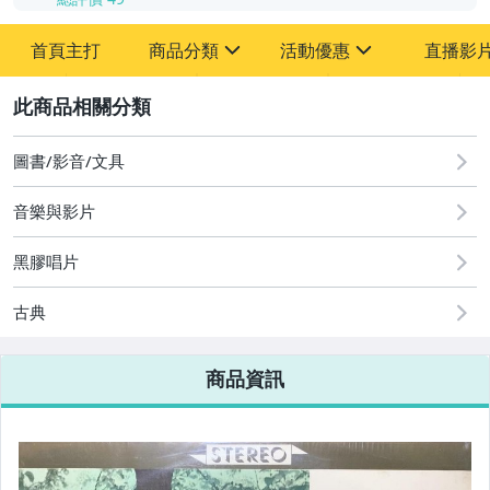
首頁主打
商品分類
活動優惠
直播影
sign
sign
2
其它
[全店] 粉絲專享
[全店] 週年慶
圖書/影音/文具
音樂與影片
黑膠唱片
古典
商品資訊