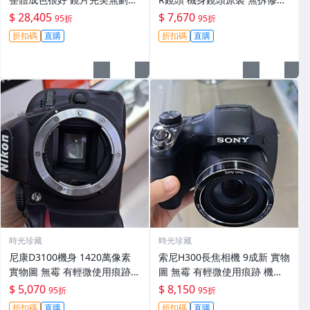
功能一切正常 無拆修無-3430
翻新 有輕微使用痕跡 鏡頭-34
$ 28,405
$ 7,670
95折
95折
30
折扣碼
直購
折扣碼
直購
時光珍藏
時光珍藏
尼康D3100機身 1420萬像素
索尼H300長焦相機 9成新 實物
實物圖 無霉 有輕微使用痕跡
圖 無霉 有輕微使用痕跡 機身
機身原裝 無拆修無翻新 臨-34
鏡頭原裝 無拆修無翻新-3430
$ 5,070
$ 8,150
95折
95折
3
折扣碼
直購
折扣碼
直購