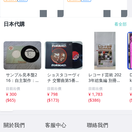
日本代購
看全部
サンプル見本盤2
ショスタコーヴィ
レコード芸術 202
16：自主製作： T
チ 交響曲第5番★
3年総集編 別冊付
ORAYA 第12回
USSR交響楽団★
録 レコード・イ
目前出價
目前出價
目前出價
秋田県吹奏楽コン
USA盤 EMI★375
ヤーブック2023
¥ 300
¥ 798
¥ 1,783
¥
クール シングル
1RP
年1~7月号 補遺
(
$65
)
(
$173
)
(
$386
)
(
レコード
音楽之友社
關於我們
客服中心
聯絡我們