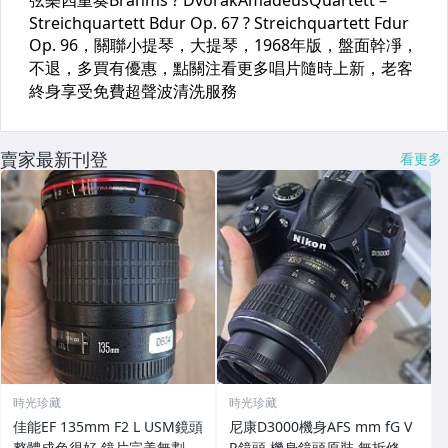
賣家最新刊登
看更多
時光珍藏
時光珍藏
佳能EF 135mm F2 L USM鏡頭
尼康D3000機身AFS mm fG V
整體成色很好 鏡片完美無劃痕
R鏡頭 機身鏡頭原裝 無拆修無