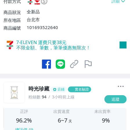
付款方式
不付款【免運費】、萊爾富取貨付款【單件
運費$60、滿5件或消費滿$1298免運
全新品
商品狀況
費】、宅配/貨運【單件運費$120、滿5件
台北市
所在地區
或消費滿$1598免運費】
101693522640
商品編號
7-ELEVEN 運費只要
38
元
不限金額、筆數，筆筆優惠無限次！
時光珍藏
店鋪
實名驗證
粉絲數
94
3小時前上線
追蹤
6
正評
出貨速度
未出貨率
96.2%
6~7
9%
天
總評價
49