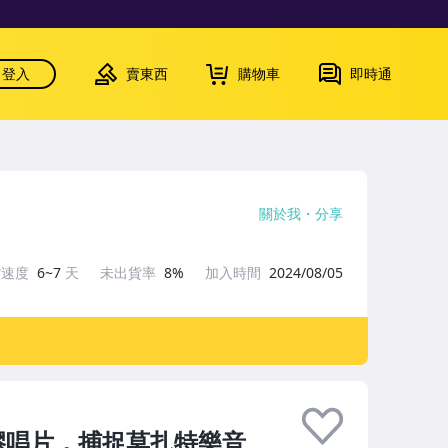
登入
賣東西
購物車
即時通
關於我
分享
貨速度
6~7
天
未出貨率
8%
加入時間
2024/08/05
膠唱片，捕捉莫扎特樂音