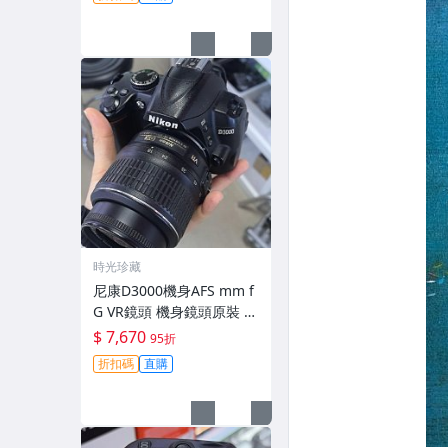
時光珍藏
尼康D3000機身AFS mm f
G VR鏡頭 機身鏡頭原裝 無
拆修無翻新 有輕微使用痕
$ 7,670
95折
跡 鏡頭-3430
折扣碼
直購