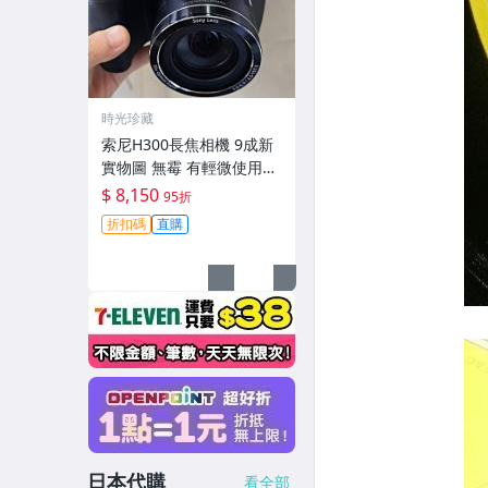
時光珍藏
索尼H300長焦相機 9成新
實物圖 無霉 有輕微使用痕
跡 機身鏡頭原裝 無拆修無
$ 8,150
95折
翻新-3430
折扣碼
直購
日本代購
看全部