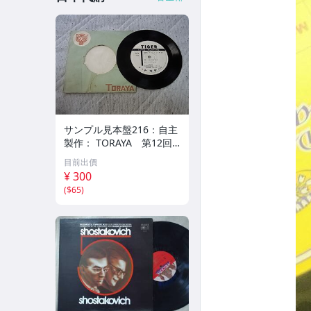
サンプル見本盤216：自主
製作： TORAYA 第12回
秋田県吹奏楽コンクール
目前出價
シングルレコード
¥ 300
(
$65
)