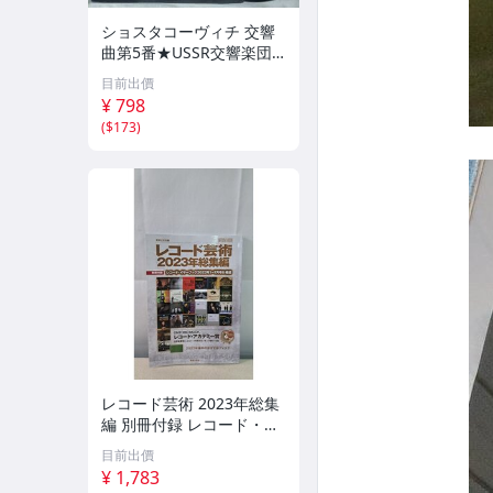
ショスタコーヴィチ 交響
曲第5番★USSR交響楽団
★USA盤 EMI★3751RP
目前出價
¥ 798
(
$173
)
レコード芸術 2023年総集
編 別冊付録 レコード・イ
ヤーブック2023年1~7月号
目前出價
補遺 音楽之友社
¥ 1,783