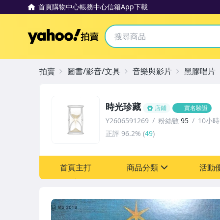
首頁
購物中心
帳務中心
信箱
App下載
Yahoo拍賣
拍賣
圖書/影音/文具
音樂與影片
黑膠唱片
時光珍藏
店鋪
實名驗證
Y2606591269
粉絲數
95
10小
正評
96.2%
(
49
)
首頁主打
商品分類
活動
sign
其它
[全店] 粉絲專享
[全店] 週年慶