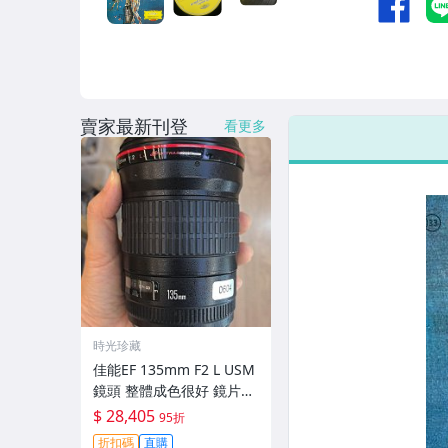
賣家最新刊登
看更多
時光珍藏
佳能EF 135mm F2 L USM
鏡頭 整體成色很好 鏡片完
美無劃痕 功能一切正常 無
$ 28,405
95折
拆修無-3430
折扣碼
直購