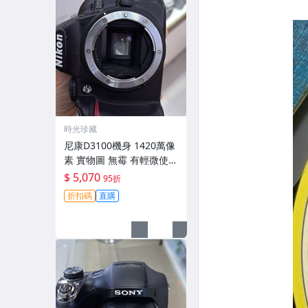
時光珍藏
尼康D3100機身 1420萬像
素 實物圖 無霉 有輕微使用
痕跡 機身原裝 無拆修無翻
$ 5,070
95折
新 臨-343
折扣碼
直購