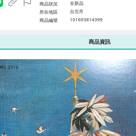
$1598免運費】
全新品
商品狀況
台北市
所在地區
101693814399
商品編號
7-ELEVEN 運費只要
38
元
不限金額、筆數，筆筆優惠無限次！
商品資訊