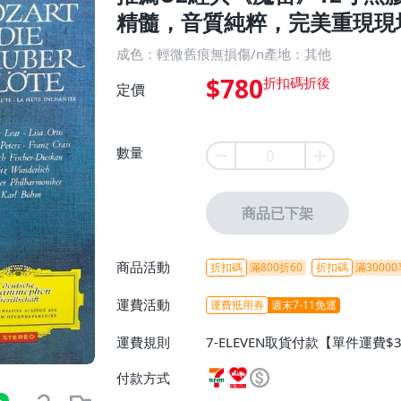
精髓，音質純粹，完美重現現
成色：輕微舊痕無損傷/n產地：其他
$780
定價
數量
商品已下架
商品活動
折扣碼
滿800折60
折扣碼
滿30000
運費活動
運費抵用券
週末7-11免運
運費規則
7-ELEVEN取貨付款【單件運費$
ELEVEN取貨不付款【免運費】
付款方式
或消費滿$1298免運費】、宅配