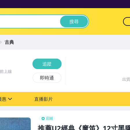
搜尋
古典
追蹤
時前上線
即時通
出
優惠
直播影片
sign
店鋪
推薦U2經典《魔笛》12寸黑