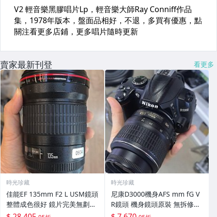
賣家最新刊登
看更多
時光珍藏
時光珍藏
佳能EF 135mm F2 L USM鏡頭
尼康D3000機身AFS mm fG V
整體成色很好 鏡片完美無劃痕
R鏡頭 機身鏡頭原裝 無拆修無
功能一切正常 無拆修無-3430
翻新 有輕微使用痕跡 鏡頭-34
$ 28,405
$ 7,670