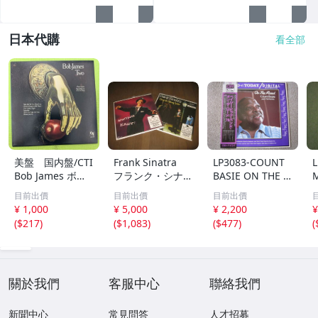
日本代購
看全部
美盤 国内盤/CTI
Frank Sinatra
LP3083-COUNT
L
Bob James ボ
フランク・シナト
BASIE ON THE R
ブ・ジェームス /
ラ /Songs For Yo
OAD MTF 1611
6
目前出價
目前出價
目前出價
Two 1978
ung Lovers/SWI
¥ 1,000
¥ 5,000
¥ 2,200
¥
NG EASY! シナト
(
$217
)
(
$1,083
)
(
$477
)
(
ラ生誕１００年記
念復刻盤２枚セッ
ト
關於我們
客服中心
聯絡我們
新聞中心
常見問答
人才招募