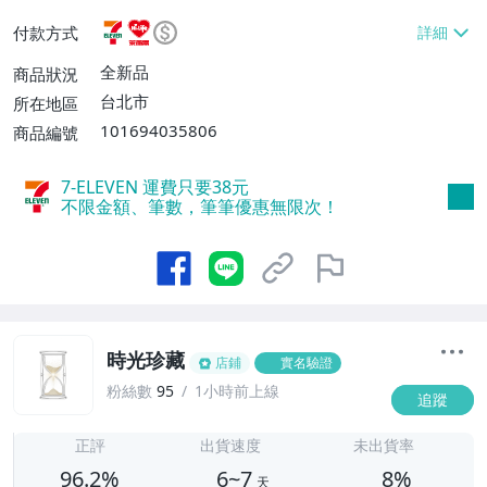
或消費滿$1298免運費】、7-ELEVEN取貨
付款方式
不付款【免運費】、萊爾富取貨付款【單件
運費$60、滿5件或消費滿$1298免運
全新品
商品狀況
費】、宅配/貨運【單件運費$120、滿5件
台北市
所在地區
或消費滿$1598免運費】
101694035806
商品編號
7-ELEVEN 運費只要
38
元
不限金額、筆數，筆筆優惠無限次！
時光珍藏
店鋪
實名驗證
粉絲數
95
1小時前上線
追蹤
6
正評
出貨速度
未出貨率
96.2%
6~7
8%
天