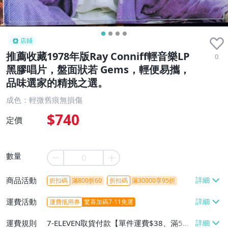
店鋪
推薦收藏1978年版Ray Conniff輕音樂LP
0
黑膠唱片，盤面狀若 Gems，輕便易攜，
品味選家的精挑之選。
成色：輕微舊痕無損傷
$740
定價
數量
商品活動
折扣碼
滿800折60
折扣碼
滿30000享95折
運費活動
運費抵用券
驚喜加碼7-11免運
運費規則
7-ELEVEN取貨付款【單件運費$38、滿5件