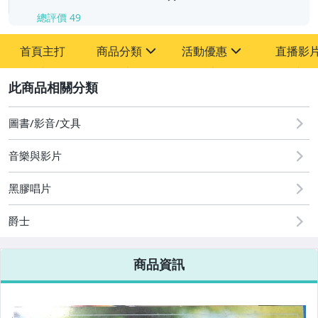
總評價
49
首頁主打
商品分類
活動優惠
直播影
sign
sign
2
其它
[全店] 粉絲專享
[全店] 週年慶
圖書/影音/文具
音樂與影片
黑膠唱片
爵士
商品資訊