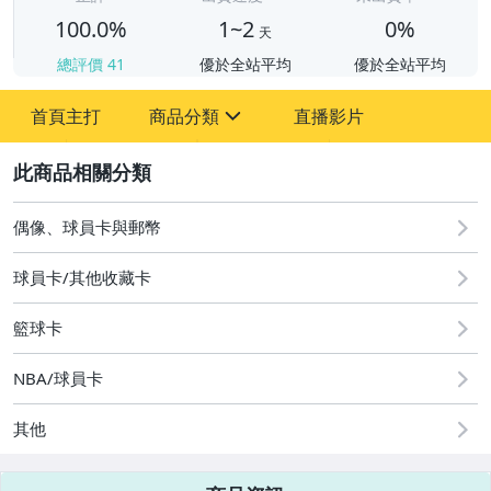
100.0%
1~2
0%
天
總評價
41
優於全站平均
優於全站平均
首頁主打
商品分類
直播影片
sign
2
偶像、球員卡與郵幣
偶像、球員卡與郵幣
球員卡/其他收藏卡
籃球卡
NBA/球員卡
其他