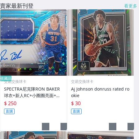
賣家最新刊登
看更多
收藏品
交易交換球卡
交易交換球卡
SPECTRA尼克隊RON BAKER
Aj Johnson donruss rated ro
球衣+新人RC+小圈圈亮面+簽
okie
名+限量99
$ 250
$ 30
直購
直購