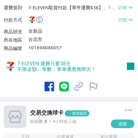
運費規則
7-ELEVEN取貨付款【單件運費$38】、7-EL
EVEN取貨不付款【單件運費$38】、郵局掛
付款方式
號【單件運費$60】、面交/自取/不寄送
【免運費】
全新品
商品狀況
台北市
所在地區
101694046057
商品編號
7-ELEVEN 運費只要
38
元
不限金額、筆數，筆筆優惠無限次！
交易交換球卡
實名驗證
粉絲數
3
4小時前上線
追蹤
1
正評
出貨速度
未出貨率