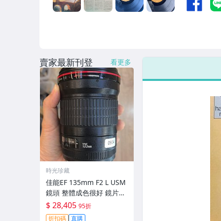
賣家最新刊登
看更多
時光珍藏
佳能EF 135mm F2 L USM
鏡頭 整體成色很好 鏡片完
美無劃痕 功能一切正常 無
$ 28,405
95折
拆修無-3430
折扣碼
直購