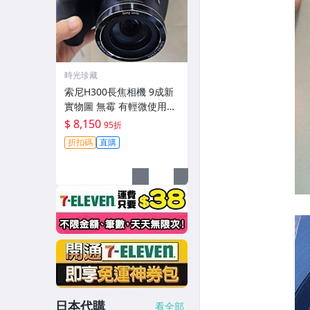
時光珍藏
索尼H300長焦相機 9成新
實物圖 無霉 有輕微使用痕
跡 機身鏡頭原裝 無拆修無
$ 8,150
95折
翻新-3430
折扣碼
直購
日本代購
看全部