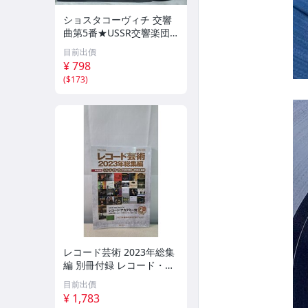
ショスタコーヴィチ 交響
曲第5番★USSR交響楽団
★USA盤 EMI★3751RP
目前出價
¥ 798
(
$173
)
レコード芸術 2023年総集
編 別冊付録 レコード・イ
ヤーブック2023年1~7月号
目前出價
補遺 音楽之友社
¥ 1,783