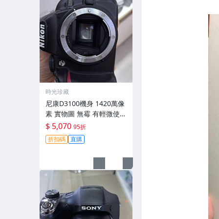
時光珍藏
尼康D3100機身 1420萬像
素 實物圖 無霉 有輕微使用
痕跡 機身原裝 無拆修無翻
$ 5,070
95折
新 臨-343
折扣碼
直購