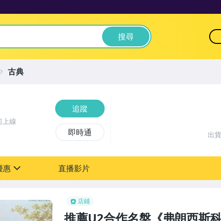
搜尋
古典
追蹤
前上線
即時通
出
優惠
直播影片
sign
店鋪
推薦U2合作名盤《弗朗西斯