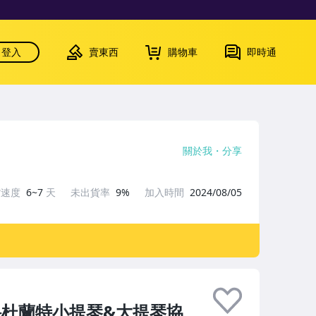
登入
賣東西
購物車
即時通
關於我
分享
貨速度
6~7
天
未出貨率
9%
加入時間
2024/08/05
科杜蘭特小提琴&大提琴協