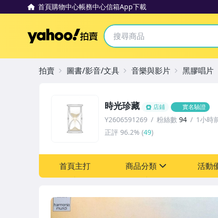
首頁
購物中心
帳務中心
信箱
App下載
Yahoo拍賣
拍賣
圖書/影音/文具
音樂與影片
黑膠唱片
時光珍藏
店鋪
實名驗證
Y2606591269
粉絲數
94
1小時
正評
96.2%
(
49
)
首頁主打
商品分類
活動
sign
其它
[全店] 粉絲專享
[全店] 週年慶