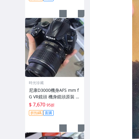
時光珍藏
尼康D3000機身AFS mm f
G VR鏡頭 機身鏡頭原裝 無
拆修無翻新 有輕微使用痕
$ 7,670
95折
跡 鏡頭-3430
折扣碼
直購