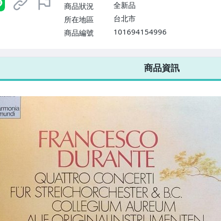
$1598免運費】
全新品
商品狀況
台北市
所在地區
101694154996
商品編號
7-ELEVEN 運費只要
38
元
不限金額、筆數，筆筆優惠無限次！
商品資訊