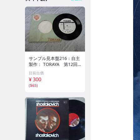
サンプル見本盤216：自主
製作： TORAYA 第12回
秋田県吹奏楽コンクール
目前出價
シングルレコード
¥ 300
(
$65
)