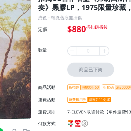
奏》黑膠LP，1975限量珍藏
成色：輕微舊痕無損傷
$880
定價
數量
商品已下架
商品活動
折扣碼
滿800折60
折扣碼
滿30000
運費活動
運費抵用券
週末7-11免運
運費規則
7-ELEVEN取貨付款【單件運費$
ELEVEN取貨不付款【免運費】
付款方式
或消費滿$1298免運費】、宅配