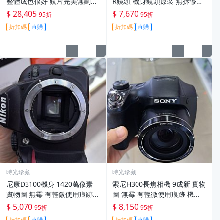
整體成色很好 鏡片完美無劃痕
R鏡頭 機身鏡頭原裝 無拆修無
功能一切正常 無拆修無-3430
翻新 有輕微使用痕跡 鏡頭-34
$ 28,405
$ 7,670
95折
95折
30
折扣碼
直購
折扣碼
直購
時光珍藏
時光珍藏
尼康D3100機身 1420萬像素
索尼H300長焦相機 9成新 實物
實物圖 無霉 有輕微使用痕跡
圖 無霉 有輕微使用痕跡 機身
機身原裝 無拆修無翻新 臨-34
鏡頭原裝 無拆修無翻新-3430
$ 5,070
$ 8,150
95折
95折
3
折扣碼
直購
折扣碼
直購