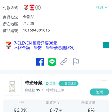
或消費滿$1298免運費】、7-ELEVEN取貨
付款方式
不付款【免運費】、萊爾富取貨付款【單件
運費$60、滿5件或消費滿$1298免運
全新品
商品狀況
費】、宅配/貨運【單件運費$120、滿5件
台北市
所在地區
或消費滿$1598免運費】
101694301015
商品編號
7-ELEVEN 運費只要
38
元
不限金額、筆數，筆筆優惠無限次！
時光珍藏
店鋪
實名驗證
粉絲數
95
9小時前上線
追蹤
6
正評
出貨速度
未出貨率
96.2%
6~7
8%
天