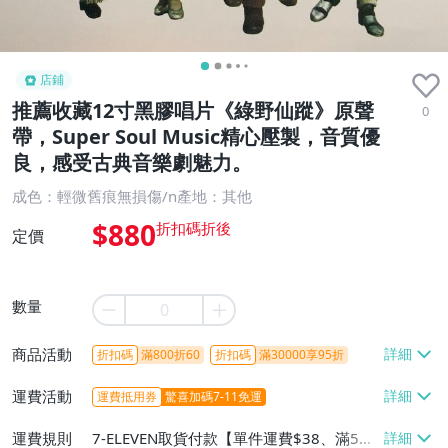
店鋪
推薦收藏12寸黑膠唱片《綠野仙蹤》原聲
0
帶，Super Soul Music精心壓製，音質優
良，感受古典音樂劇魅力。
成色：輕微舊痕無損傷/n產地：其他
$880
定價
數量
商品活動
折扣碼
滿800折60
折扣碼
滿30000享95折
運費活動
運費抵用券
驚喜加碼7-11免運
運費規則
7-ELEVEN取貨付款【單件運費$38、滿5件