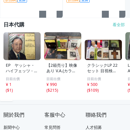
日本代購
看全部
EP ヤッシャ・
【2箱売り】映像
クラシックLP 22
L
ハイフェッツ - サ
あり V.A.(カラヤ
セット 目視検盤
ラサーテ：ツィゴ
ン・フルトヴェン
済 程度良好 コレ
目前出價
目前出價
目前出價
イネルワイゼン
グナー/指揮)/クラ
クション向け
¥ 1
¥ 990
¥ 500
¥
VICTOR EP-3125
シック 2箱 まと
(
$1
)
(
$215
)
(
$109
)
(
め 約100枚以上 C
LB001
關於我們
客服中心
聯絡我們
新聞中心
常見問答
人才招募