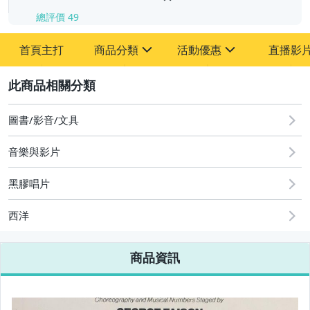
總評價
49
首頁主打
商品分類
活動優惠
直播影
sign
sign
2
其它
[全店] 粉絲專享
[全店] 週年慶
圖書/影音/文具
音樂與影片
黑膠唱片
西洋
商品資訊