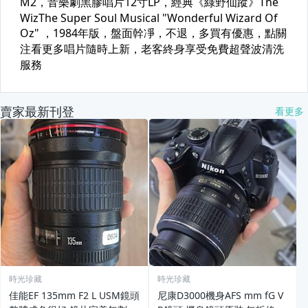
賣家最新刊登
看更多
時光珍藏
時光珍藏
佳能EF 135mm F2 L USM鏡頭
尼康D3000機身AFS mm fG V