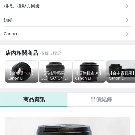
相機、攝影與周邊
鏡頭
Canon
店內相關商品
【台南橙市3C】
【高雄青蘋果
【台南橙市3C】
【台中青蘋果
【APPLE】二手iPhone Air
Canon EF
3C】CANON EF
Canon EF
Canon EF
50mm f1.8 II 定
50MM F1.8 STM
50mm f1.8 II 定
50mm F1.8 ST
焦鏡 輕微入塵
二手鏡頭
焦鏡 二手鏡頭
人像鏡 定焦鏡
【APPLE】二手iPhone 17 Pro / Max
二手鏡頭 單眼鏡
#107116
單眼鏡頭 #
二手鏡頭
商品資訊
出價紀錄
頭 #102553
106235
#97222
【APPLE】二手iPhone 17
【APPLE】二手iPhone 16 Pro / Max
【APPLE】二手iPhone 16 / Plus