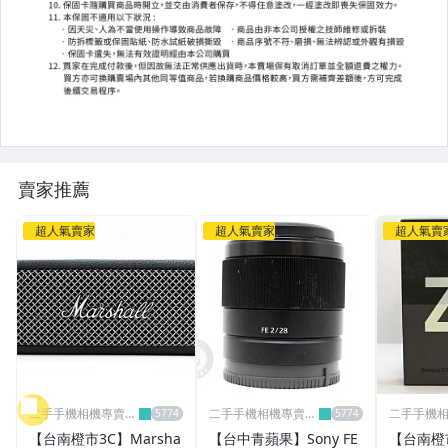
【二手/中古】電玩主機
【二手/中古】3C產品
【二手/中古】精品
【二手/中古】精品鋼筆/原子筆
賣家推薦
【二手/中古】耳機
超人氣賣家
超人氣賣家
超人氣賣
【二手/中古】手錶
【二手/中古】RIMOWA行李箱
【二手/中古】腳踏車
【二手/中古】空拍機
【收購/買賣】禮券
二手手機相機專賣
二手手機相機專賣
二手手機
店-青蘋果3c
店-青蘋果3c
店-青蘋果3
【競標起標】標多少賣多少
【台南橙市3C】Marsha
【台中青蘋果】Sony FE
【台南橙