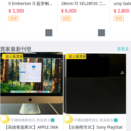
ll Emberton II 藍芽喇叭
28mm f2 SEL28F20 二
ung Gala
其它
2代 鑄鋼黑 二手喇叭#10
手 定焦鏡 鏡頭 #85232
SM-F711
$ 3,300
$ 6,000
$ 2,800
7570
GB 白 6.
競標
競標
競標
賣家最新刊登
看更多
超人氣賣家
超人氣賣家
二手手機相機專賣店-青蘋果3c
二手手機相機專賣店-青蘋果3c
【高雄青蘋果3C】APPLE IMA
【台南橙市3C】Sony PlayStat