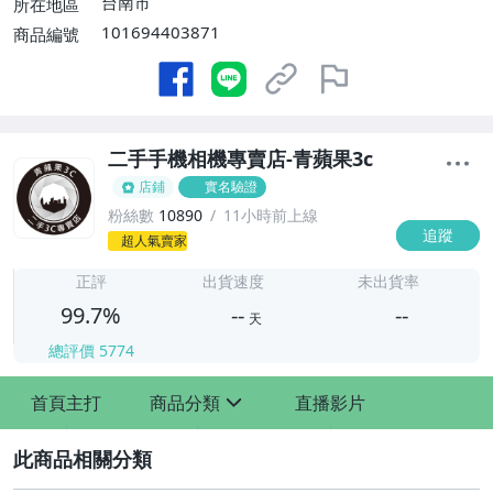
台南市
所在地區
101694403871
商品編號
二手手機相機專賣店-青蘋果3c
店鋪
實名驗證
粉絲數
10890
11小時前上線
追蹤
-
超人氣賣家
-
正評
出貨速度
未出貨率
99.7%
--
--
天
總評價
5774
-
-
首頁主打
商品分類
直播影片
sign
2