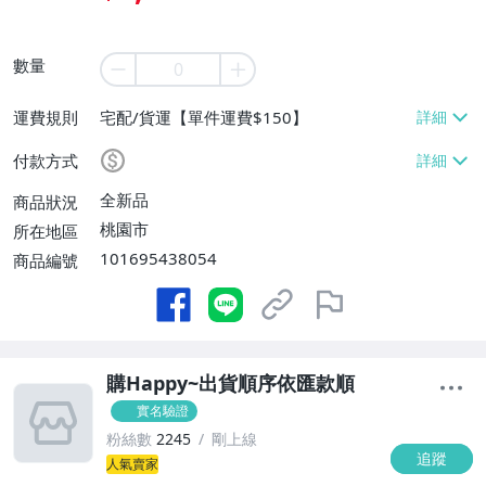
數量
運費規則
宅配/貨運【單件運費$150】
付款方式
全新品
商品狀況
桃園市
所在地區
101695438054
商品編號
購Happy~出貨順序依匯款順
實名驗證
粉絲數
2245
剛上線
追蹤
1
人氣賣家