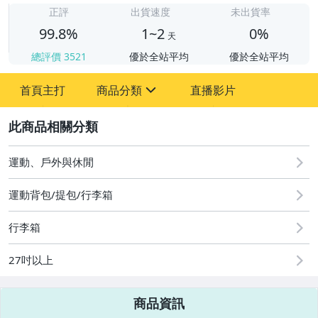
正評
出貨速度
未出貨率
99.8%
1~2
0%
天
總評價
3521
優於全站平均
優於全站平均
首頁主打
商品分類
直播影片
sign
2
運動、戶外與休閒
圖書/影音/文具
運動背包/提包/行李箱
手機、配件與通訊
美容保養與彩妝
行李箱
電腦、平板與周邊
27吋以上
運動、戶外與休閒
商品資訊
電玩遊戲與主機