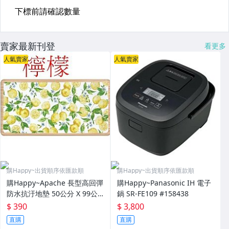
賣家最新刊登
看更多
人氣賣家
人氣賣家
購Happy~出貨順序依匯款順
購Happy~出貨順序依匯款順
購Happy~Apache 長型高回彈
購Happy~Panasonic IH 電子
防水抗汙地墊 50公分 X 99公
鍋 SR-FE109 #158438
分 #672262
$ 390
$ 3,800
直購
直購