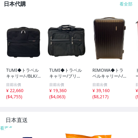
日本代購
看全部
TUMI◆トラベル
TUMI◆トラベル
RIMOWA◆トラ
キャリー/-/BLK/2
キャリー/ブリー
ベルキャリー/-/B
ー
輪//
フケース/BLK/無
LK/無地//
目前出價
目前出價
目前出價
地/26104D4//
¥ 22,660
¥ 19,360
¥ 39,160
¥
(
$4,755
)
(
$4,063
)
(
$8,217
)
(
日本直送
看更多