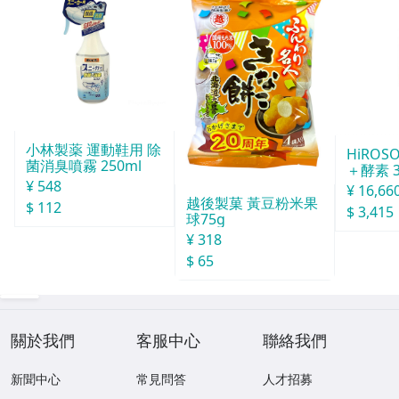
小林製薬 運動鞋用 除
HiROS
菌消臭噴霧 250ml
＋酵素 
¥ 548
¥ 16,66
越後製菓 黃豆粉米果
$ 112
$ 3,415
球75g
¥ 318
$ 65
關於我們
客服中心
聯絡我們
新聞中心
常見問答
人才招募