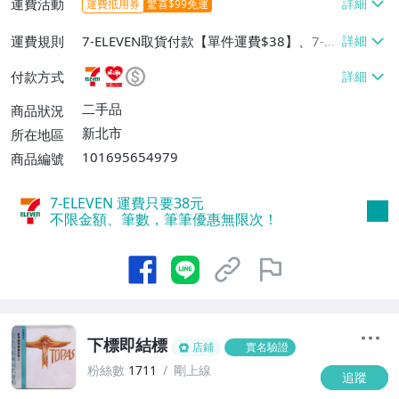
運費活動
運費抵用券
驚喜$99免運
運費規則
7-ELEVEN取貨付款【單件運費$38】、7-EL
EVEN取貨不付款【單件運費$38】、萊爾富
付款方式
取貨付款【單件運費$60】
二手品
商品狀況
新北市
所在地區
101695654979
商品編號
7-ELEVEN 運費只要
38
元
不限金額、筆數，筆筆優惠無限次！
下標即結標
店鋪
實名驗證
粉絲數
1711
剛上線
追蹤
1