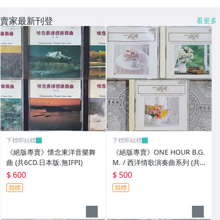
賣家最新刊登
看更多
下標即結標
下標即結標
《絕版專賣》懷念東洋音樂舞
《絕版專賣》ONE HOUR B.G.
曲 (共6CD.日本版.無IFPI)
M. / 西洋情歌演奏曲系列 (共3
CD.日本Denon.無IFPI)
$ 600
$ 500
競標
競標