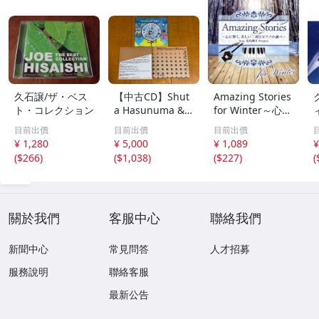
久石譲/ザ・ベス
【中古CD】Shut
Amazing Stories
ト・コレクション
a Hasunuma &
for Winter～心に
U-zhaan / 蓮沼執
響く、美しい二胡
目前出價
目前出價
目前出價
太 & ユザーン ア
とピアノの調べ～
¥ 1,280
¥ 5,000
¥ 1,089
¥
ルバム3枚セット
feat.花鳥風月Proj
(
$266
)
(
$1,038
)
(
$227
)
(
/ マンガをはみだ
ect/花鳥風月Proj
した男 / Good N
ect
ews / 2 Tone /ツ
ートーン
關於我們
客服中心
聯絡我們
新聞中心
常見問答
人才招募
服務說明
聯絡客服
最新公告