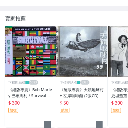
賣家推薦
下標即結標
下標即結標
下標即結
《絕版專賣》Bob Marle
《絕版專賣》天籟地球村
《絕版專賣
y 巴布馬利 / Survival 生
+ 左岸咖啡館 (2張CD)
史坦蓋茲 / 
存 (歐版.側標完整)
Two Wor
$ 300
$ 50
$ 300
I)
競標
競標
競標