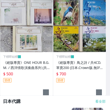
下標即結標
下標即結標
《絕版專賣》ONE HOUR B.G.
《絕版專賣》鳥之詩 / 共4CD.
M. / 西洋情歌演奏曲系列 (共3
單賣200 (日本.Crown版.無IFP
CD.日本Denon.無IFPI)
I)
$ 500
$ 700
競標
競標
日本代購
看全部