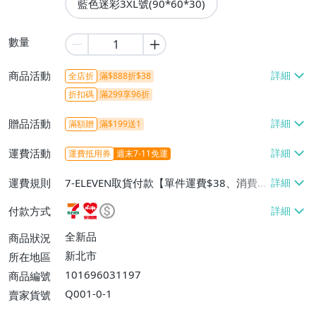
藍色迷彩3XL號(90*60*30)
數量
商品活動
全店折
滿$888折$38
折扣碼
滿299享96折
贈品活動
滿額贈
滿$199送1
運費活動
運費抵用券
週末7-11免運
運費規則
7-ELEVEN取貨付款【單件運費$38、消費滿
$599免運費】、7-ELEVEN取貨不付款【單
付款方式
件運費$38、消費滿$599免運費】、萊爾富
取貨付款【單件運費$60、消費滿$599免運
全新品
商品狀況
費】、宅配/貨運【單件運費$100、消費滿
新北市
所在地區
$1899免運費】、離島配送【單件運費$18
101696031197
商品編號
0、消費滿$1999免運費】
Q001-0-1
賣家貨號