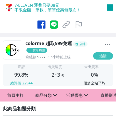
7-ELEVEN 運費只要
38
元
不限金額、筆數，筆筆優惠無限次！
colorme 超取599免運
店鋪
實名驗證
追蹤
粉絲數
9227
5小時前上線
2
正評
出貨速度
未出貨率
99.8%
2~3
0%
天
總評價
22944
優於全站平均
首頁主打
商品分類
活動優惠
直播影
sign
sign
2
歡慶88節