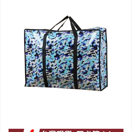
垃圾桶/袋
燈具用品
日常用品
創意文具
3C週邊
電子設備
園藝/庭院用具
寵物用品
蚊蟲退散好物
五金/修繕
衣架/衣夾/鞋架/室內鞋