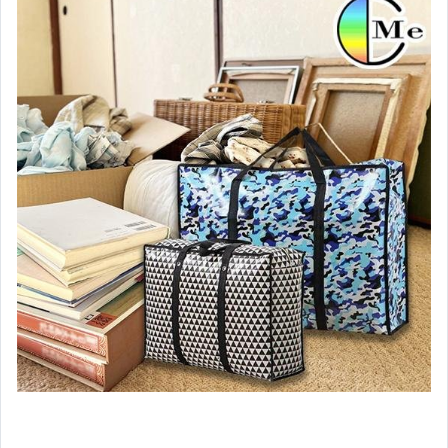
5月新品New in
4月新品New in
緊急避難包
炎炎夏日涼涼系列
防疫專區
清倉下殺區
惜福品專區
瘋無印
▼居家生活▼
地墊
安全防護