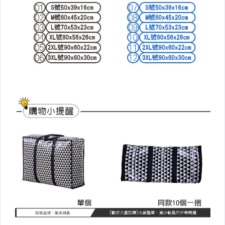
抹布毛巾
浴室用品
▼外出旅行▼
雨具/除溼商品
分裝瓶/牙刷盒
行李箱週邊/出國用品
汽機車百貨
露營用品
▼美容小物▼
美髮工具
婦幼相關