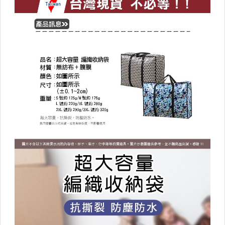
▼其他收納▼
鐵藝收納
壁掛收納
桌上收納
防塵。壓縮袋
收納籃/袋
各式掛勾
廚房衛浴收納
衛生紙盒/架
收納/置物箱