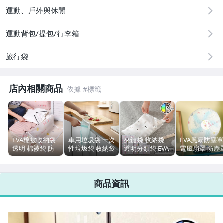
[專區] A5 A6手帳活頁收納正流行 開學用品區
運動、戶外與休閒
滿$199送贈品
運動背包/提包/行李箱
旅行袋
店內相關商品
暖暖包 系列
束口/密封袋/禮品袋
EVA棉被收納袋
車用垃圾袋 一次
夾鏈袋 收納袋
EVA風扇防塵罩
透明 棉被袋 防
性垃圾袋 收納袋
透明分類袋 EVA
電風扇罩 防塵
塵袋 彈性 整理
車用 垃圾袋 嘔
整理分類 衣物密
風扇 防塵罩 收
DIY手作樂趣
袋 打包袋 行李
吐袋 塑料袋 車
封收納袋
納袋 保護罩 風
袋 搬家神器 被
載 儲物袋 防漏
【P652】Color
扇套 電扇罩 電
冷氣相關商品
商品資訊
子 被單
衛生【B008】
me
扇套【K091】
【Q225】
Color_me
Color_me
泡沫清潔
Color_me
6月新品New in