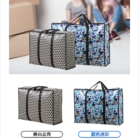
▼廚房用品▼
盤/碗/碟/餐具
料理/烘焙
調料瓶
瀝水籃/架/蒸架
杯墊/桌墊/隔熱墊/桌布
收納罐/保鮮盒/封口夾
保溫杯/悶燒罐/便當袋
牙刷架/漱口杯
清潔工具
清潔紙巾/清潔慕斯