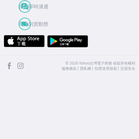
買賣即時溝通
商品到貨動態
APP Store
Google Play
facebook
Instagram
©
2026
Yahoo台灣電子商務 保留所有權利
服務條款
隱私權
拍賣使用規範
交易安全