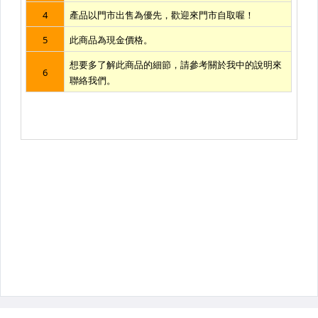
【濾鏡】B+W
【濾鏡】CANON、LEE、其他
配件_ 接寫、遮光罩、鏡蓋
配件_ 快門線、遙控器
配件_ 垂直把手 / 電池把手
配件_ 數位相機電池、充電器
配件_ 鏡頭炮衣、相機雨衣
配件_ 閃光燈週邊
配件_ 對焦屏、其他
135 / 120 軟片、底片
拍立得軟片 / 配件 / 相簿