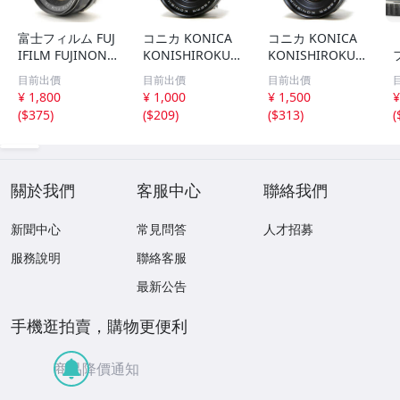
富士フィルム FUJ
コニカ KONICA
コニカ KONICA
IFILM FUJINON 5
KONISHIROKU H
KONISHIROKU H
5mm F1.8 M42マ
EXANON 52mm
EXANON 52mm
7
目前出價
目前出價
目前出價
ウント フジノン
F1.8 #657-25
F1.8 #657-24
¥ 1,800
¥ 1,000
¥ 1,500
¥
#7616
(
$375
)
(
$209
)
(
$313
)
(
9
關於我們
客服中心
聯絡我們
新聞中心
常見問答
人才招募
服務說明
聯絡客服
最新公告
手機逛拍賣，購物更便利
商品降價通知