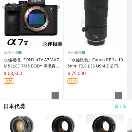
永佳相機
永佳相機
永佳相機_ SONY α7V A7 V A7
『永佳懷舊』Canon RF 24-10
M5 ILCE-7M5 BODY 單機身
5mm F2.8 L IS USM Z 公司貨
全片幅【平行輸入】3
~中古品~
$ 68,500
$ 75,000
競標
競標
日本代購
看全部