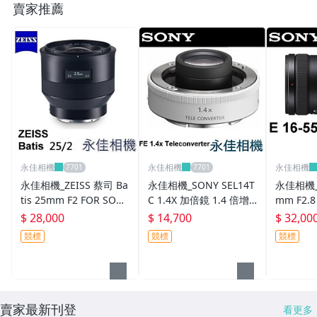
賣家推薦
【背包 / 背帶】國家地理、其他
【腳架 雲台】Gitzo、沙雀
【腳架 雲台】Marsace、FOTOPRO
【腳架 雲台】Sirui、Photo Clam
【防潮箱】防潮家
永佳相機
永佳相機
永佳相機
【記憶卡】
永佳相機_ZEISS 蔡司 Ba
永佳相機_SONY SEL14T
永佳相機_S
二手商品--相機
tis 25mm F2 FOR SONY
C 1.4X 加倍鏡 1.4 倍增
mm F2.8 
FE 平行輸入 (2)
距鏡頭 平行輸入 FE 1.4X
6400 適
$ 28,000
$ 14,700
$ 32,00
二手商品--鏡頭
(3)
競標
競標
競標
二手商品-濾鏡
二手商品--其他
賣家最新刊登
看更多
其它