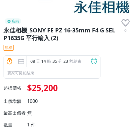
店鋪
永佳相機_SONY FE PZ 16-35mm F4 G SEL
0
P1635G 平行輸入 (2)
競標
08
天
14
時
35
分
22
秒結束
賣家可提前結束
$25,200
起標價格
1000
出價增額
無
最高出價者
1
件
數量