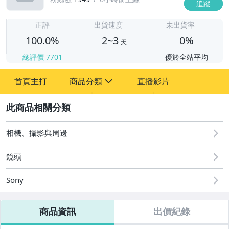
追蹤
2
正評
出貨速度
未出貨率
100.0%
2~3
0%
天
總評價
7701
優於全站平均
首頁主打
商品分類
直播影片
sign
2
相機、攝影與周邊
鏡頭
Sony
【數位相機】Canon
商品資訊
出價紀錄
【數位相機】Nikon