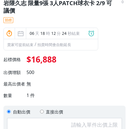
0
岩隈久志 限量9張 3人PATCH球衣卡 2/9 可
議價
競標
06
天
18
時
12
分
23
秒結束
/
賣家可提前結束
拍賣時間會自動延長
$16,888
起標價格
500
出價增額
無
最高出價者
1
件
數量
自動出價
直接出價