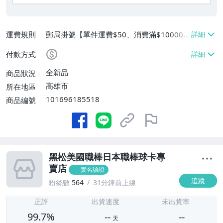
運費規則
郵局掛號【單件運費$50、消費滿$100000
免運費】
付款方式
全新品
商品狀況
高雄市
所在地區
101696185518
商品編號
黑松美國職棒日本職棒球卡專
賣店
實名驗證
追蹤
粉絲數
564
31分鐘前上線
-
-
正評
出貨速度
未出貨率
99.7%
--
--
天