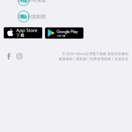
商品到貨動態
APP Store
Google Play
facebook
Instagram
©
2026
Yahoo台灣電子商務 保留所有權利
服務條款
隱私權
拍賣使用規範
交易安全