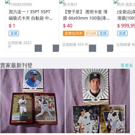
Y1068635996
魔卡商行
時尚.電影.
買六送一！35PT 55PT
【雙子星】 透明卡套 薄
(全新品)美
磁吸式卡夾 自黏袋 中華
膜 66x93mm 100張(薄)
薄膜(10
職棒球員卡 遊戲王 寶可
適用 BBM MLB Topps C
次到貨日期:
$ 1
$ 40
$ 999,9
夢PTCG 漫威 ultra pro
PBL 球員卡
直購
運費抵用券
折扣碼
直購
直購
可用
近期銷量 2622
近期銷量 452 件
近期銷量 6
件
賣家最新刊登
看更多