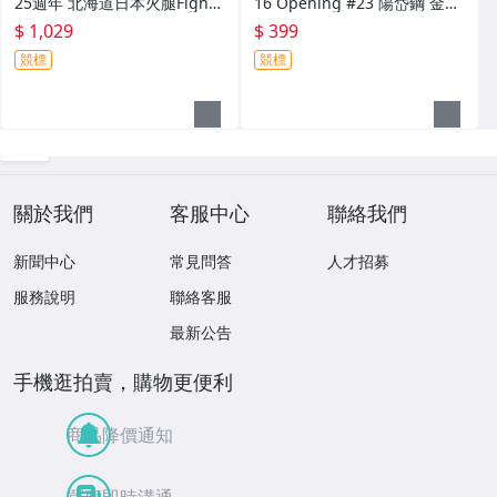
25週年 北海道日本火腿Fighte
16 Opening #23 陽岱鋼 金箔
rs #187 大谷翔平 Great & Hi
印刷簽名卡 限量 1800 張
$ 1,029
$ 399
ghlight 1張 球卡
競標
競標
關於我們
客服中心
聯絡我們
新聞中心
常見問答
人才招募
服務說明
聯絡客服
最新公告
手機逛拍賣，購物更便利
商品降價通知
買賣即時溝通