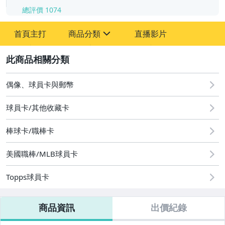
總評價
1074
-
首頁主打
商品分類
直播影片
-
sign
成人專區
2
玩具、模型與公仔
偶像、球員卡與郵幣
偶像、球員卡與郵幣
球員卡/其他收藏卡
運動、戶外與休閒
棒球卡/職棒卡
美國職棒/MLB球員卡
Topps球員卡
商品資訊
出價紀錄