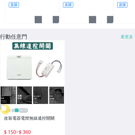
絲滑牙取出器) 六角軸起
材質 適用木材、金屬類
鋁板 雙
直購
直購
直購
子機電鑽用
平面切割
行動任意門
看更多
雁渟屋
改裝電器電燈無線遙控開關
$ 150
~
$ 360