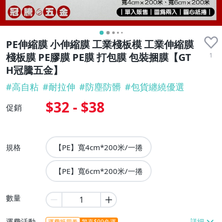
PE伸縮膜 小伸縮膜 工業棧板模 工業伸縮膜
1
棧板膜 PE膠膜 PE膜 打包膜 包裝捆膜【GT
H冠騰五金】
#
高自粘
#
耐拉伸
#
防塵防髒
#
包貨纏繞優選
$32 - $38
促銷
規格
【PE】寬4cm*200米/一捲
【PE】寬6cm*200米/一捲
數量
運費活動
運費抵用券
驚喜$99免運