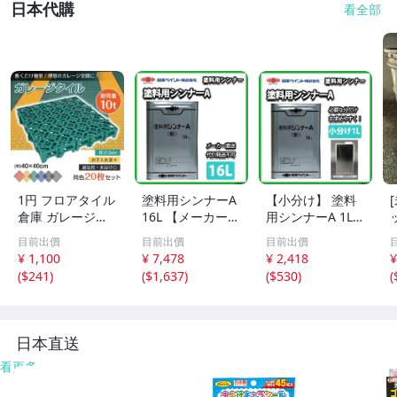
日本代購
看全部
1円 フロアタイル
塗料用シンナーA
【小分け】 塗料
倉庫 ガレージタ
16L 【メーカー直
用シンナーA 1L
イル タイル ガレ
送便/代引不可】
【メーカー直送
5
目前出價
目前出價
目前出價
ージマット 床タ
日本ペイント 塗
便/代引不可】 日
¥ 1,100
¥ 7,478
¥ 2,418
¥
イル ガレージ 床
料 Z03
本ペイント 塗料
(
$241
)
(
$1,637
)
(
$530
)
(
マット フロアマ
Z25
ット 車庫 駐車場
20枚セット wk02
7
日本直送
看更多