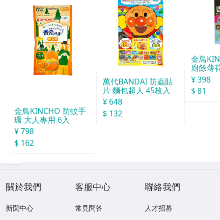
金鳥KI
廚餘薄
30天分
¥ 398
萬代BANDAI 防蟲貼
片 麵包超人 45枚入
$ 81
¥ 648
金鳥KINCHO 防蚊手
$ 132
環 大人專用 6入
¥ 798
$ 162
關於我們
客服中心
聯絡我們
新聞中心
常見問答
人才招募