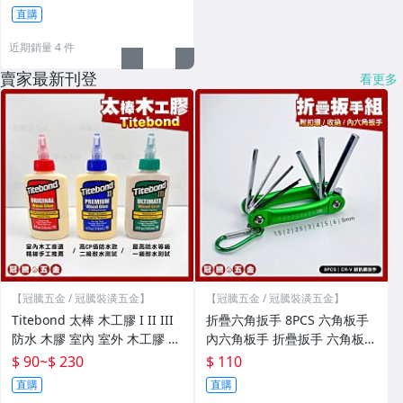
直購
近期銷量 4 件
賣家最新刊登
看更多
【冠騰五金 / 冠騰裝潢五金】
【冠騰五金 / 冠騰裝潢五金】
Titebond 太棒 木工膠 I II III
折疊六角扳手 8PCS 六角板手
防水 木膠 室內 室外 木工膠 太
內六角板手 折疊扳手 六角板手
棒膠 防水木工膠【GTH冠騰五
組 內六角扳手組【GTH冠騰五
$ 90
~
$ 230
$ 110
金】
金】
直購
直購