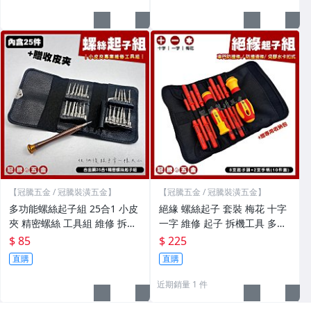
【冠騰五金 / 冠騰裝潢五金】
【冠騰五金 / 冠騰裝潢五金】
多功能螺絲起子組 25合1 小皮
絕緣 螺絲起子 套裝 梅花 十字
夾 精密螺絲 工具組 維修 拆機
一字 維修 起子 拆機工具 多功
手機 眼鏡 筆電【GTH冠騰五
能 電工 維修工具 水電 高壓
$ 85
$ 225
金】
【GTH冠騰五金】
直購
直購
近期銷量 1 件