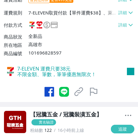
運費規則
7-ELEVEN取貨付款【單件運費$38】、萊爾
富取貨付款【單件運費$60】、郵局掛號
付款方式
【單件運費$80】、大型/超重物品運送【單
件運費$120】
全新品
商品狀況
高雄市
所在地區
101696828597
商品編號
7-ELEVEN 運費只要
38
元
不限金額、筆數，筆筆優惠無限次！
【冠騰五金 / 冠騰裝潢五金】
實名驗證
追蹤
粉絲數
122
16小時前上線
1