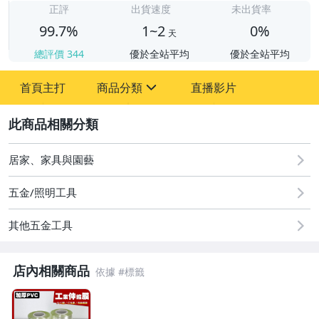
正評
出貨速度
未出貨率
99.7%
1~2
0%
天
總評價
344
優於全站平均
優於全站平均
首頁主打
商品分類
直播影片
sign
2
嬰幼兒與孕婦
圖書/影音/文具
居家、家具與園藝
居家、家具與園藝
五金/照明工具
玩具、模型與公仔
其他五金工具
電腦、平板與周邊
店內相關商品