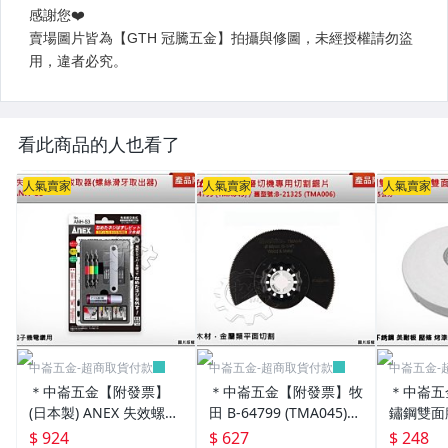
看此商品的人也看了
人氣賣家
人氣賣家
人氣賣家
中崙五金-超商取貨付款
中崙五金-超商取貨付款
中崙五金-
＊中崙五金【附發票】
＊中崙五金【附發票】牧
＊中崙五
(日本製) ANEX 失效螺絲
田 B-64799 (TMA045)磨
鏽鋼雙面
拆卸拔取器 ANH-S3 (螺
切機專用刀片 複合金屬
美耐板 壓
$ 924
$ 627
$ 248