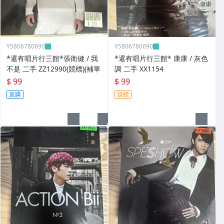
Y5806780690
Y5806780690
*還有唱片行三館*張衛健 / 我
*還有唱片行三館* 康康 / 灰色
不是 二手 ZZ12990(競標)(補單
調 二手 XX1154
$ 99
$ 99
直購
競標