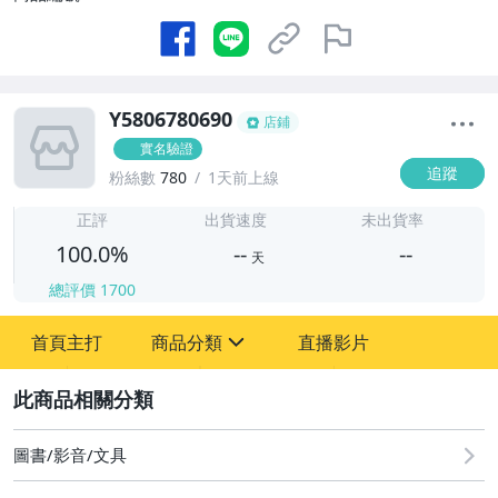
Y5806780690
店鋪
實名驗證
追蹤
粉絲數
780
1天前上線
-
-
正評
出貨速度
未出貨率
100.0%
--
--
天
總評價
1700
-
首頁主打
商品分類
直播影片
-
sign
其它
2
圖書/影音/文具