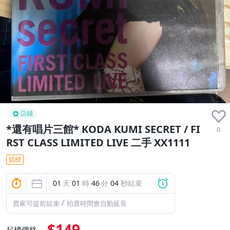
店鋪
*還有唱片三館* KODA KUMI SECRET / FI
0
RST CLASS LIMITED LIVE 二手 XX1111
競標
01
天
01
時
46
分
04
秒結束
/
賣家可提前結束
拍賣時間會自動延長
$149
起標價格