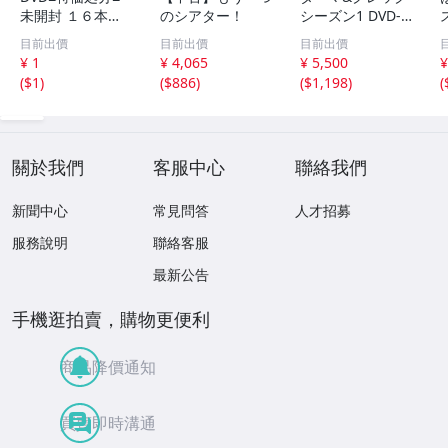
未開封 １６本セ
のシアター！
シーズン1 DVD-B
ット ジャンルい
OX 6枚組 26_605
目前出價
目前出價
目前出價
ろいろ!!■No.002
27_4
7
¥ 1
¥ 4,065
¥ 5,500
¥
8
(
$1
)
(
$886
)
(
$1,198
)
(
關於我們
客服中心
聯絡我們
新聞中心
常見問答
人才招募
服務說明
聯絡客服
最新公告
手機逛拍賣，購物更便利
商品降價通知
買賣即時溝通