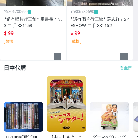
Y5806780690
Y5806780690
*還有唱片行三館* 畢書盡 / N.
*還有唱片行三館* 羅志祥 / SP
3 二手 XX1153
ESHOW 二手 XX1152
$ 99
$ 99
競標
競標
日本代購
看全部
DVD■特価処分■
【中古】もう一つ
ダーマ&グレッグ