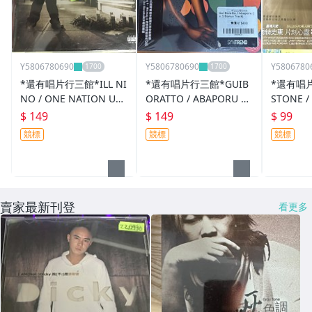
Y5806780690
Y5806780690
Y5806780
*還有唱片行三館*ILL NI
*還有唱片行三館*GUIB
*還有唱片
NO / ONE NATION UN
ORATTO / ABAPORU 全
STONE /
DERGROUND 二手 ZZ1
新 ZZ21324
SIONS 
$ 149
$ 149
$ 99
3261(競標)
競標)
競標
競標
競標
賣家最新刊登
看更多