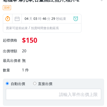
競標
04
天
03
時
46
分
28
秒結束
/
賣家可提前結束
拍賣時間會自動延長
$150
起標價格
20
出價增額
無
最高出價者
1
件
數量
自動出價
直接出價