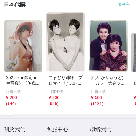
日本代購
看全部
S525《★限定★
こまどり姉妹 プ
狩人(かりゅうど)
生写真》【伊織も
ロマイド(13.8×8.
カラー大判プロ
え】ビッグコミッ
5cm) 1枚●bn.4
マイド(18×13cm)
目前出價
目前出價
目前出價
クスピリッツ 202
6
1枚●bn.48
¥ 200
¥ 300
¥ 600
¥
6年8月3日号 ★セ
(
$44
)
(
$66
)
(
$131
)
(
ブンネット限定特
典★ ☆送料一律
☆
關於我們
客服中心
聯絡我們