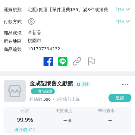
運費規則
宅配/貨運【單件運費$35、滿8件或消費滿
$3500免運費】、郵局掛號【單件運費$3
付款方式
5、滿8件或消費滿$3000免運費】
全新品
商品狀況
桃園市
所在地區
101707394232
商品編號
金成記懷舊文獻館
店鋪
實名驗證
追蹤
粉絲數
386
9分鐘前上線
-
-
正評
出貨速度
未出貨率
99.9%
--
--
天
總評價
815