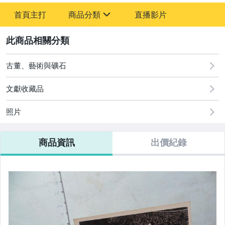
-
首頁主打
商品分類
直播影片
-
sign
其它
2
古董、藝術與礦石
文獻收藏品
照片
商品資訊
出價紀錄