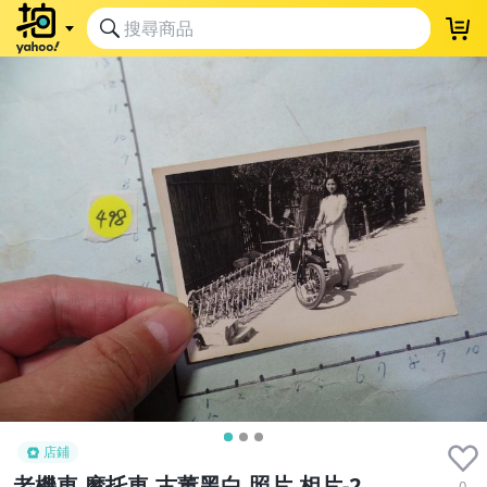
店鋪
老機車 摩托車,古董黑白,照片,相片-2
0