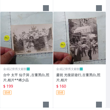
金成記懷舊文獻館
金成記懷舊文獻館
台中 太平 仙子洞 ,古董黑白,照
慶祝 光復節遊行,古董黑白,照
片,相片**稀少品
片,相片
$ 199
$ 160
競標
競標